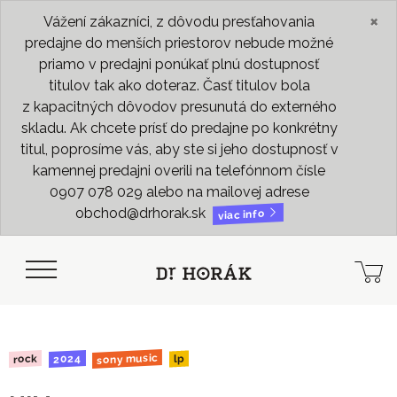
×
Vážení zákazníci, z dôvodu presťahovania
predajne do menších priestorov nebude možné
priamo v predajni ponúkať plnú dostupnosť
titulov tak ako doteraz. Časť titulov bola
z kapacitných dôvodov presunutá do externého
skladu. Ak chcete prísť do predajne po konkrétny
titul, poprosíme vás, aby ste si jeho dostupnosť v
kamennej predajni overili na telefónnom čísle
0907 078 029 alebo na mailovej adrese
obchod@drhorak.sk
viac info
sony music
2024
rock
lp