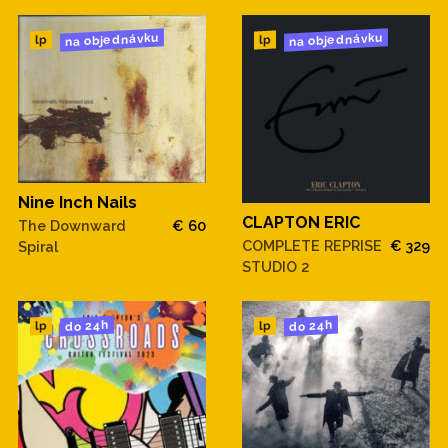
na objednávku
na objednávku
lp
lp
Nine Inch Nails
CLAPTON ERIC
The Downward
€ 60
COMPLETE REPRISE
€ 329
Spiral
STUDIO 2
do 24h
do 24h
lp
lp