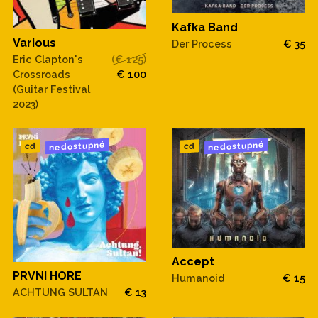
Kafka Band
Various
Der Process
€ 35
Eric Clapton's
(€ 125)
Crossroads
€ 100
(Guitar Festival
2023)
nedostupné
nedostupné
cd
cd
Accept
PRVNI HORE
Humanoid
€ 15
ACHTUNG SULTAN
€ 13