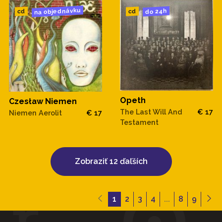
na objednávku
do 24h
cd
cd
Opeth
Czesław Niemen
The Last Will And
€ 17
Niemen Aerolit
€ 17
Testament
Zobraziť 12 ďaľších
1
2
3
4
...
8
9