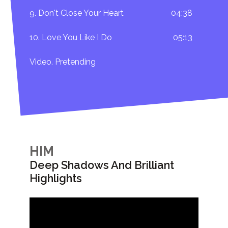
9. Don't Close Your Heart
04:38
10. Love You Like I Do
05:13
Video. Pretending
HIM
Deep Shadows And Brilliant
Highlights