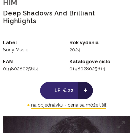
HIM
Deep Shadows And Brilliant
Highlights
Label
Rok vydania
Sony Music
2024
EAN
Katalógové číslo
0198028025614
0198028025614
+
LP
€ 22
●
na objednávku - cena sa môže líšiť