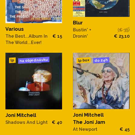
Blur
Various
Bustin' +
(€ 35)
Dronin'
€ 23,10
The Best...Album In
€ 15
The World...Ever!
na objednávku
do 24h
lp box
lp
Joni Mitchell
Joni Mitchell
The Joni Jam
Shadows And Light
€ 40
At Newport
€ 45