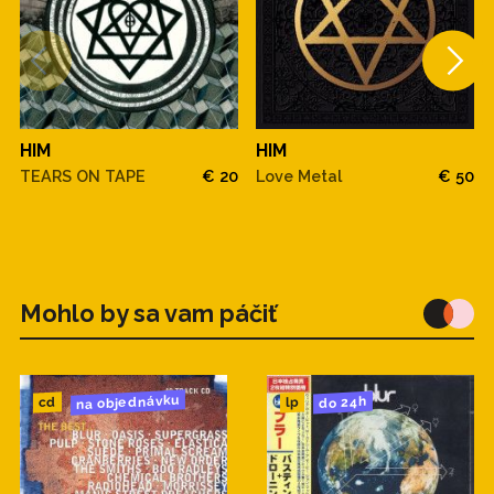
HIM
HIM
TEARS ON TAPE
€ 20
Love Metal
€ 50
Mohlo by sa vam páčiť
na objednávku
do 24h
cd
lp