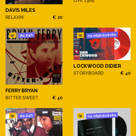
LIVE 1965
DAVIS MILES
RELAXIN´
€ 20
na objednávku
do 24h
lp
lp
LOCKWOOD DIDIER
STORYBOARD
€ 40
FERRY BRYAN
BITTER SWEET
€ 40
na objednávku
do 24h
lp
lp