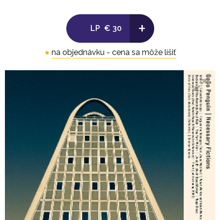
5. State of Flux
6. Silence Speaks
+
LP
€ 30
●
na objednávku - cena sa môže líšiť