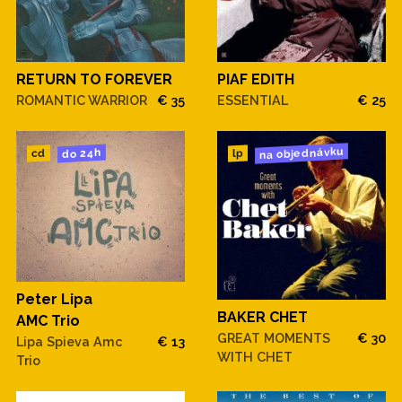
RETURN TO FOREVER
PIAF EDITH
ROMANTIC WARRIOR
€ 35
ESSENTIAL
€ 25
na objednávku
do 24h
cd
lp
Peter Lipa
BAKER CHET
AMC Trio
GREAT MOMENTS
€ 30
Lipa Spieva Amc
€ 13
WITH CHET
Trio