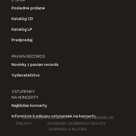
Posledné pridané
Katalóg CD
Katalóg LP
Predpredaj
PAVIAN RECORDS
Novinky z pavian records
Vydavateľstvo
VSTUPENKY
NA KONCERTY
Najbližšie koncerty
Informácie k nákupu vstupeniek na koncerty
OBCHODNÉ PODMIENKY
ODSTÚPENIE OD
ZMLUVY
OCHRANA OSOBNÝCH ÚDAJOV
DOPRAVA A PLATBA