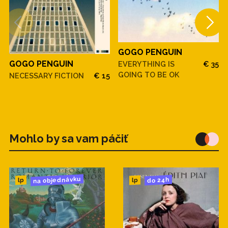
GOGO PENGUIN
GOGO PENGUIN
EVERYTHING IS
€ 35
GOING TO BE OK
NECESSARY FICTION
€ 15
Mohlo by sa vam páčiť
na objednávku
do 24h
lp
lp