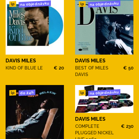
na objednávku
na objednávku
lp
lp
DAVIS MILES
DAVIS MILES
KIND OF BLUE LE
€ 20
BEST OF MILES
€ 50
DAVIS
na objednávku
do 24h
lp
lp
DAVIS MILES
COMPLETE
€ 230
PLUGGED NICKEL