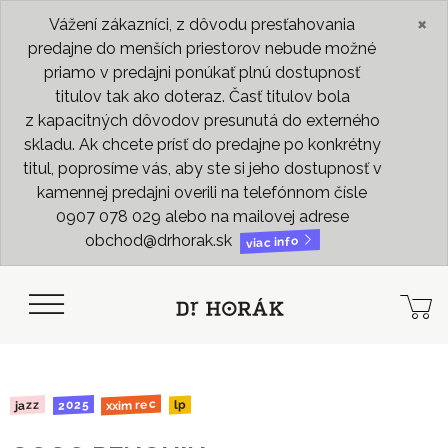
×
Vážení zákazníci, z dôvodu presťahovania
predajne do menších priestorov nebude možné
priamo v predajni ponúkať plnú dostupnosť
titulov tak ako doteraz. Časť titulov bola
z kapacitných dôvodov presunutá do externého
skladu. Ak chcete prísť do predajne po konkrétny
titul, poprosíme vás, aby ste si jeho dostupnosť v
kamennej predajni overili na telefónnom čísle
0907 078 029 alebo na mailovej adrese
obchod@drhorak.sk
viac info
xxim rec
2025
jazz
lp