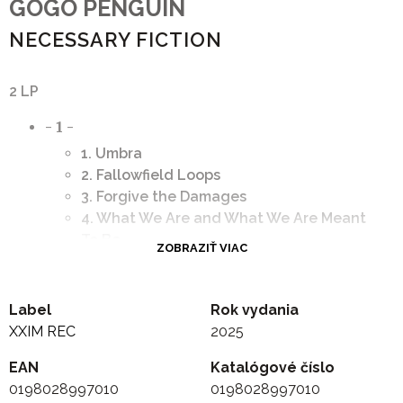
GOGO PENGUIN
NECESSARY FICTION
2 LP
- 1 -
1. Umbra
2. Fallowfield Loops
3. Forgive the Damages
4. What We Are and What We Are Meant
To Be
ZOBRAZIŤ VIAC
5. Background Hiss Reminds Me of Rain
6. The Turn Within
- 2 -
Label
Rok vydania
1. Living Bricks In Dead Mortar
XXIM REC
2025
2. Naga Ghost
EAN
Katalógové číslo
3. Luminous Giants
0198028997010
0198028997010
4. Float