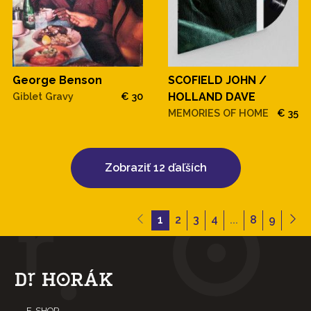
SCOFIELD JOHN /
George Benson
HOLLAND DAVE
Giblet Gravy
€ 30
MEMORIES OF HOME
€ 35
Zobraziť 12 ďaľších
1
2
3
4
...
8
9
E-SHOP