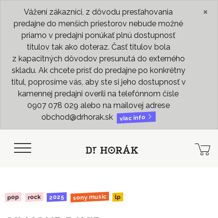
×
Vážení zákazníci, z dôvodu presťahovania
predajne do menších priestorov nebude možné
priamo v predajni ponúkať plnú dostupnosť
titulov tak ako doteraz. Časť titulov bola
z kapacitných dôvodov presunutá do externého
skladu. Ak chcete prísť do predajne po konkrétny
titul, poprosíme vás, aby ste si jeho dostupnosť v
kamennej predajni overili na telefónnom čísle
0907 078 029 alebo na mailovej adrese
obchod@drhorak.sk
viac info
sony music
2025
rock
pop
lp