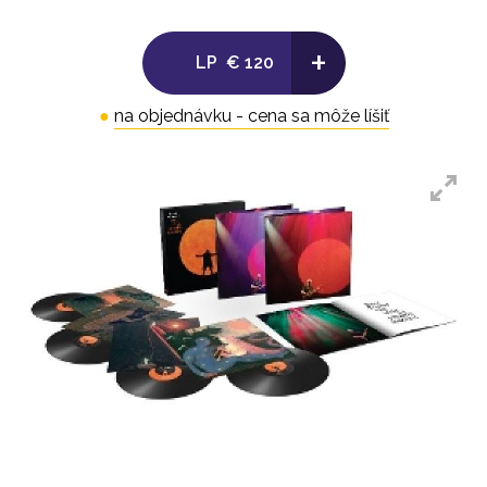
Gilmour
6. High Hopes
+
LP
€ 120
- 3 -
1. Sorrow
●
na objednávku - cena sa môže líšiť
2. The Piper S Call
3. A Great Day For Freedom
4. In Any Tongue
5. The Great Gig In the Sky
6. A Boat Lies Waiting
- 4 -
1. Coming Back To Life
2. Dark and Velvet Nights
3. Sings
4. Scattered
5. Comfortably Numb (Encore)