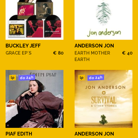
BUCKLEY JEFF
ANDERSON JON
GRACE EP´S
€ 80
EARTH MOTHER
€ 40
EARTH
do 24h
do 24h
lp
lp
PIAF EDITH
ANDERSON JON