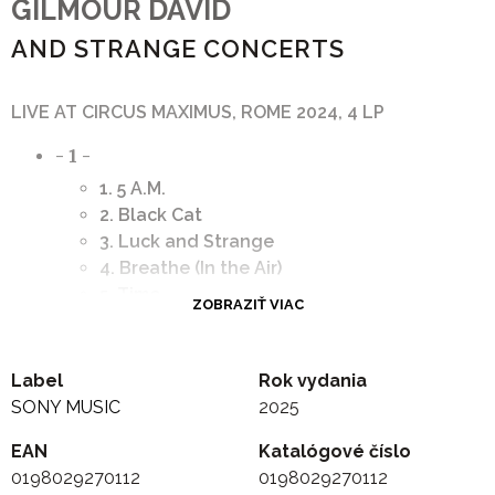
GILMOUR DAVID
AND STRANGE CONCERTS
LIVE AT CIRCUS MAXIMUS, ROME 2024, 4 LP
- 1 -
1. 5 A.M.
2. Black Cat
3. Luck and Strange
4. Breathe (In the Air)
5. Time
ZOBRAZIŤ VIAC
6. Fat Old Sun
- 2 -
1. Marooned
Label
Rok vydania
2. A Single Spark
SONY MUSIC
2025
3. Wish You Were Here
EAN
Katalógové číslo
4. Vita Brevis
0198029270112
0198029270112
5. Between Two Points With Romany