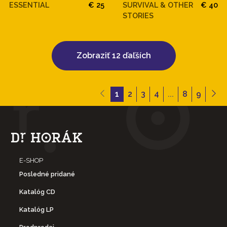
ESSENTIAL
€ 25
SURVIVAL & OTHER
€ 40
STORIES
Zobraziť 12 ďaľších
1
2
3
4
...
8
9
E-SHOP
Posledné pridané
Katalóg CD
Katalóg LP