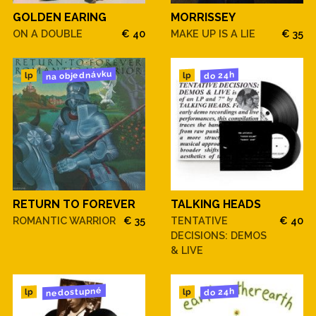
GOLDEN EARING
MORRISSEY
ON A DOUBLE
€ 40
MAKE UP IS A LIE
€ 35
na objednávku
do 24h
lp
lp
RETURN TO FOREVER
TALKING HEADS
ROMANTIC WARRIOR
€ 35
TENTATIVE
€ 40
DECISIONS: DEMOS
& LIVE
nedostupné
do 24h
lp
lp