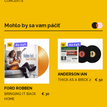
CONCERTS
Mohlo by sa vam páčiť
do 24h
do 24h
lp
lp
ANDERSON IAN
THICK AS A BRICK 2
€ 50
FORD ROBBEN
BRINGING IT BACK
€ 30
HOME