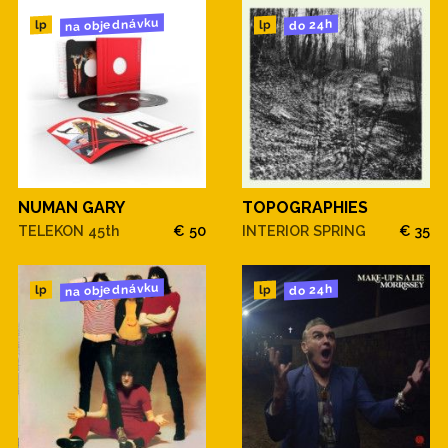
na objednávku
do 24h
lp
lp
NUMAN GARY
TOPOGRAPHIES
TELEKON 45th
€ 50
INTERIOR SPRING
€ 35
na objednávku
do 24h
lp
lp