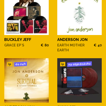
BUCKLEY JEFF
ANDERSON JON
GRACE EP´S
€ 80
EARTH MOTHER
€ 40
EARTH
na objednávku
do 24h
lp
lp