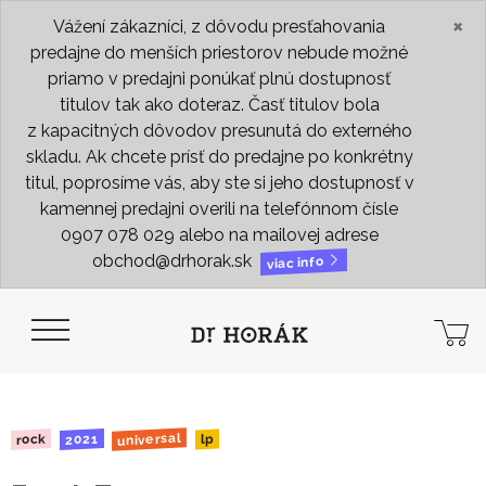
×
Vážení zákazníci, z dôvodu presťahovania
predajne do menších priestorov nebude možné
priamo v predajni ponúkať plnú dostupnosť
titulov tak ako doteraz. Časť titulov bola
z kapacitných dôvodov presunutá do externého
skladu. Ak chcete prísť do predajne po konkrétny
titul, poprosíme vás, aby ste si jeho dostupnosť v
kamennej predajni overili na telefónnom čísle
0907 078 029 alebo na mailovej adrese
obchod@drhorak.sk
viac info
universal
2021
rock
lp