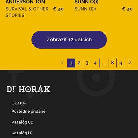
ANDERSON JON
SUNN O)))
SURVIVAL & OTHER
€ 40
SUNN O)))
€ 40
STORIES
Zobraziť 12 ďaľších
1
2
3
4
...
8
9
E-SHOP
Posledné pridané
Katalóg CD
Katalóg LP