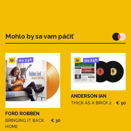
Mohlo by sa vam páčiť
do 24h
do 24h
lp
lp
ANDERSON IAN
THICK AS A BRICK 2
€ 50
FORD ROBBEN
BRINGING IT BACK
€ 30
HOME