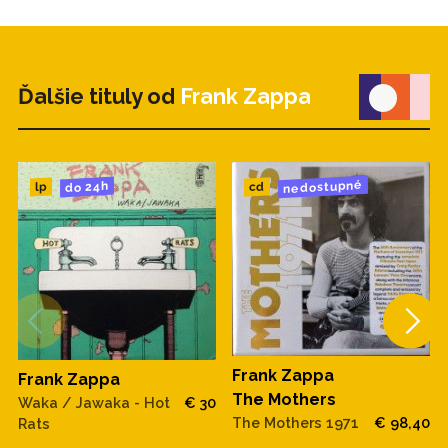
Ďalšie tituly od
Frank Zappa
nedostupné
do 24h
cd
lp
Frank Zappa
Frank Zappa
The Mothers
Waka / Jawaka - Hot
€ 30
The Mothers 1971
€ 98,40
Rats