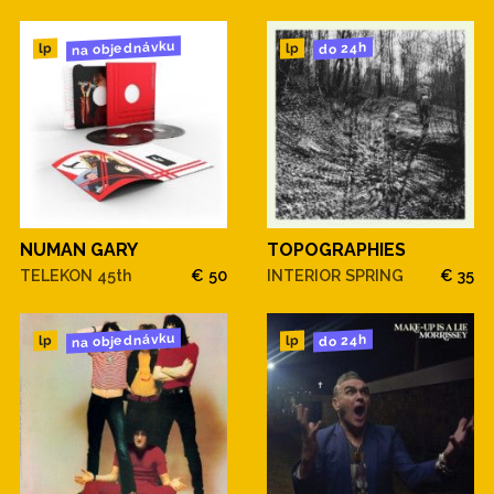
na objednávku
do 24h
lp
lp
NUMAN GARY
TOPOGRAPHIES
TELEKON 45th
€ 50
INTERIOR SPRING
€ 35
na objednávku
do 24h
lp
lp