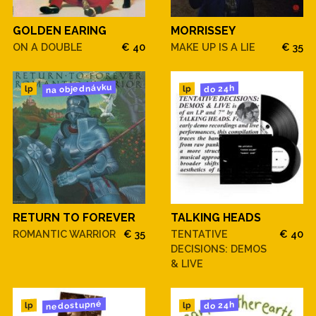
GOLDEN EARING
MORRISSEY
ON A DOUBLE
€ 40
MAKE UP IS A LIE
€ 35
na objednávku
do 24h
lp
lp
RETURN TO FOREVER
TALKING HEADS
ROMANTIC WARRIOR
€ 35
TENTATIVE
€ 40
DECISIONS: DEMOS
& LIVE
nedostupné
do 24h
lp
lp