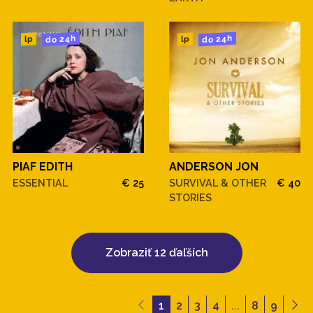
do 24h
do 24h
lp
lp
PIAF EDITH
ANDERSON JON
ESSENTIAL
€ 25
SURVIVAL & OTHER
€ 40
STORIES
Zobraziť 12 ďaľších
1
2
3
4
...
8
9