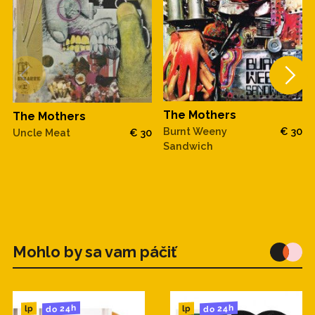
The Mothers
The Mothers
Burnt Weeny
€ 30
Uncle Meat
€ 30
Sandwich
Mohlo by sa vam páčiť
do 24h
do 24h
lp
lp