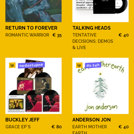
RETURN TO FOREVER
TALKING HEADS
ROMANTIC WARRIOR
€ 35
TENTATIVE
€ 40
DECISIONS: DEMOS
& LIVE
nedostupné
do 24h
lp
lp
BUCKLEY JEFF
ANDERSON JON
GRACE EP´S
€ 80
EARTH MOTHER
€ 40
EARTH