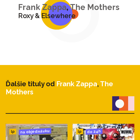
Frank Zappa
,
The Mothers
Roxy & Elsewhere
Ďalšie tituly od
Frank Zappa
,
The
Mothers
na objednávku
do 24h
lp
lp