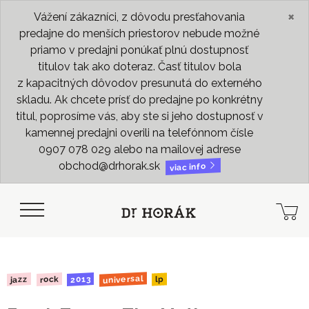
×
Vážení zákazníci, z dôvodu presťahovania
predajne do menších priestorov nebude možné
priamo v predajni ponúkať plnú dostupnosť
titulov tak ako doteraz. Časť titulov bola
z kapacitných dôvodov presunutá do externého
skladu. Ak chcete prísť do predajne po konkrétny
titul, poprosíme vás, aby ste si jeho dostupnosť v
kamennej predajni overili na telefónnom čísle
0907 078 029 alebo na mailovej adrese
obchod@drhorak.sk
viac info
universal
2013
rock
jazz
lp