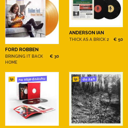
ANDERSON IAN
THICK AS A BRICK 2
€ 50
FORD ROBBEN
BRINGING IT BACK
€ 30
HOME
na objednávku
do 24h
lp
lp