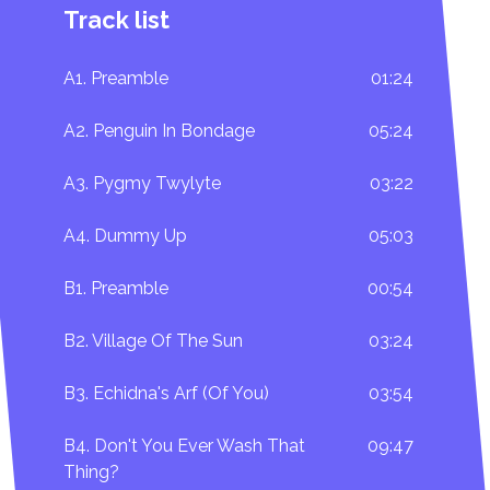
Track list
A1. Preamble
01:24
A2. Penguin In Bondage
05:24
A3. Pygmy Twylyte
03:22
A4. Dummy Up
05:03
B1. Preamble
00:54
B2. Village Of The Sun
03:24
B3. Echidna's Arf (Of You)
03:54
B4. Don't You Ever Wash That
09:47
Thing?