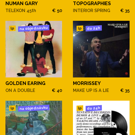
NUMAN GARY
TOPOGRAPHIES
TELEKON 45th
€ 50
INTERIOR SPRING
€ 35
na objednávku
do 24h
lp
lp
GOLDEN EARING
MORRISSEY
ON A DOUBLE
€ 40
MAKE UP IS A LIE
€ 35
na objednávku
do 24h
lp
lp