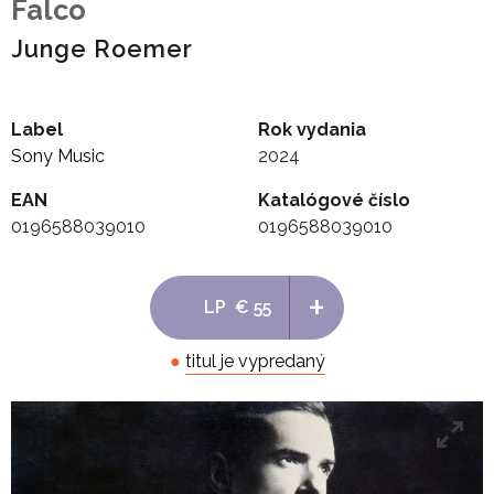
Falco
Junge Roemer
Label
Rok vydania
Sony Music
2024
EAN
Katalógové číslo
0196588039010
0196588039010
+
LP
€ 55
●
titul je vypredaný