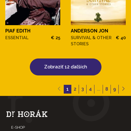
PIAF EDITH
ANDERSON JON
ESSENTIAL
€ 25
SURVIVAL & OTHER
€ 40
STORIES
Zobraziť 12 ďaľších
1
2
3
4
...
8
9
E-SHOP