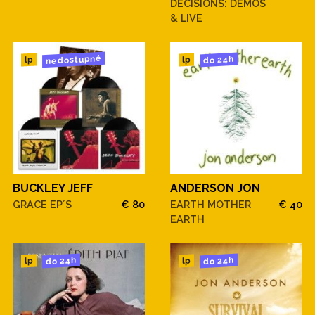
DECISIONS: DEMOS
& LIVE
nedostupné
do 24h
lp
lp
BUCKLEY JEFF
ANDERSON JON
GRACE EP´S
€ 80
EARTH MOTHER
€ 40
EARTH
do 24h
do 24h
lp
lp