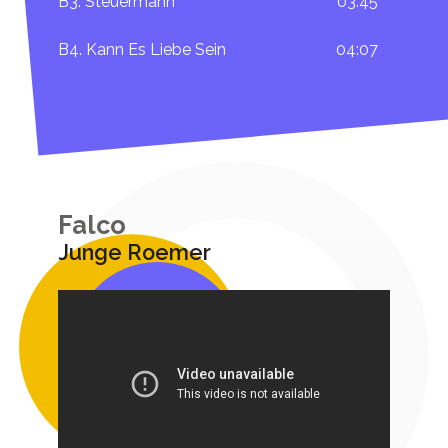
B3. Steuermann
03:45
B4. Kann Es Liebe Sein
04:07
Falco
Junge Roemer