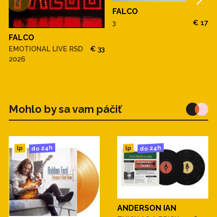
FALCO
3
€ 17
FALCO
EMOTIONAL LIVE RSD
€ 33
2026
Mohlo by sa vam páčiť
do 24h
do 24h
lp
lp
ANDERSON IAN