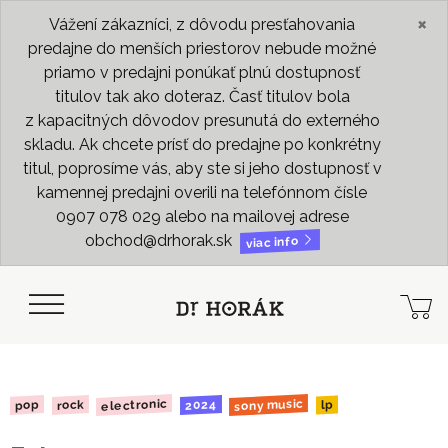
×
Vážení zákazníci, z dôvodu presťahovania
predajne do menších priestorov nebude možné
priamo v predajni ponúkať plnú dostupnosť
titulov tak ako doteraz. Časť titulov bola
z kapacitných dôvodov presunutá do externého
skladu. Ak chcete prísť do predajne po konkrétny
titul, poprosíme vás, aby ste si jeho dostupnosť v
kamennej predajni overili na telefónnom čísle
0907 078 029 alebo na mailovej adrese
obchod@drhorak.sk
viac info
sony music
electronic
2024
rock
pop
lp