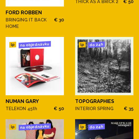
THICK AS A BRICK 2
€ 50
FORD ROBBEN
BRINGING IT BACK
€ 30
HOME
na objednávku
do 24h
lp
lp
NUMAN GARY
TOPOGRAPHIES
TELEKON 45th
€ 50
INTERIOR SPRING
€ 35
na objednávku
do 24h
lp
lp