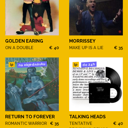
GOLDEN EARING
MORRISSEY
ON A DOUBLE
€ 40
MAKE UP IS A LIE
€ 35
na objednávku
do 24h
lp
lp
RETURN TO FOREVER
TALKING HEADS
ROMANTIC WARRIOR
€ 35
TENTATIVE
€ 40