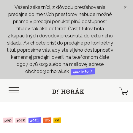
×
Vážení zákazníci, z dôvodu presťahovania
predajne do menších priestorov nebude možné
priamo v predajni ponúkať plnú dostupnosť
titulov tak ako doteraz. Časť titulov bola
z kapacitných dôvodov presunutá do externého
skladu. Ak chcete prísť do predajne po konkrétny
titul, poprosíme vás, aby ste si jeho dostupnosť v
kamennej predajni overili na telefónnom čísle
0907 078 029 alebo na mailovej adrese
obchod@drhorak.sk
viac info
2021
rock
pop
wb
cd