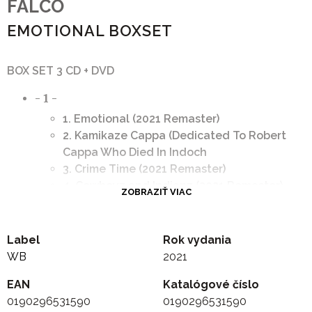
FALCO
EMOTIONAL BOXSET
BOX SET 3 CD + DVD
- 1 -
1. Emotional (2021 Remaster)
2. Kamikaze Cappa (Dedicated To Robert
Cappa Who Died In Indoch
3. Crime Time (2021 Remaster)
4. Cowboyz and Indianz (2021 Remaster)
ZOBRAZIŤ VIAC
5. Coming Home (Jeanny Part 2, Ein Jahr
Danach 2021 Remaster)
6. The Star of Moon and Sun (2021
Label
Rok vydania
Remaster)
WB
2021
7. Les Nouveaux Riches (2021 Remaster)
EAN
Katalógové číslo
8. The Sound of Musik (2021 Remaster)
0190296531590
0190296531590
9. The Kiss of Kathleen Turner (2021