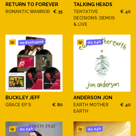
RETURN TO FOREVER
TALKING HEADS
ROMANTIC WARRIOR
€ 35
TENTATIVE
€ 40
DECISIONS: DEMOS
& LIVE
nedostupné
do 24h
lp
lp
BUCKLEY JEFF
ANDERSON JON
GRACE EP´S
€ 80
EARTH MOTHER
€ 40
EARTH
do 24h
do 24h
lp
lp