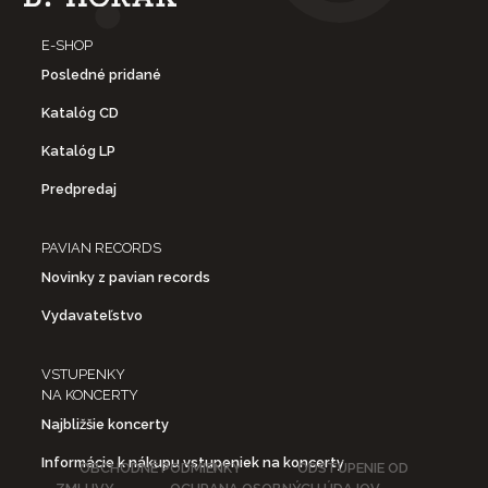
E-SHOP
Posledné pridané
Katalóg CD
Katalóg LP
Predpredaj
PAVIAN RECORDS
Novinky z pavian records
Vydavateľstvo
VSTUPENKY
NA KONCERTY
Najbližšie koncerty
Informácie k nákupu vstupeniek na koncerty
OBCHODNÉ PODMIENKY
ODSTÚPENIE OD