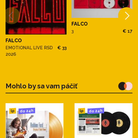
- 4 -
1. The Star of Moon and Sun
2. Junge Roemer
FALCO
3. Manner Des Westens Any Kind of Land
3
€ 17
4. The Kiss of Kathleen Turner
FALCO
5. Jeanny
EMOTIONAL LIVE RSD
€ 33
6. Crime Time
2026
7. Munich Girls
8. Emotional
9. Coming Home (Jeanny Part 2. Ein Jahr
Danach)
Mohlo by sa vam páčiť
10. Vienna Calling
11. Rock Me Amadeus
do 24h
do 24h
lp
lp