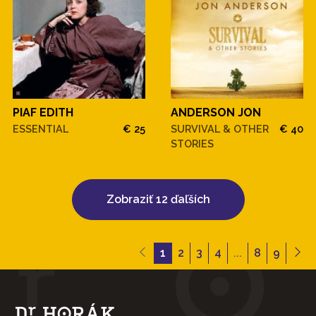
PIAF EDITH
ANDERSON JON
ESSENTIAL
€ 25
SURVIVAL & OTHER
€ 40
STORIES
Zobraziť 12 ďaľších
1
2
3
4
...
8
9