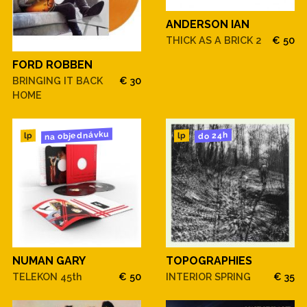
ANDERSON IAN
THICK AS A BRICK 2
€ 50
FORD ROBBEN
BRINGING IT BACK
€ 30
HOME
na objednávku
do 24h
lp
lp
NUMAN GARY
TOPOGRAPHIES
TELEKON 45th
€ 50
INTERIOR SPRING
€ 35