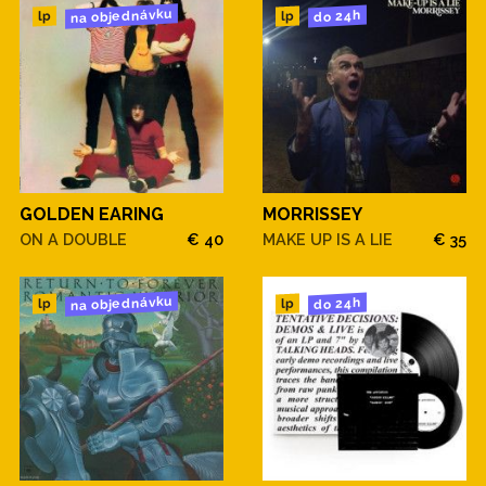
na objednávku
do 24h
lp
lp
GOLDEN EARING
MORRISSEY
ON A DOUBLE
€ 40
MAKE UP IS A LIE
€ 35
na objednávku
do 24h
lp
lp