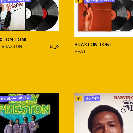
XTON TONI
BRAXTON TONI
I BRAXTON
€ 30
HEAT
na objednávku
do 24h
lp