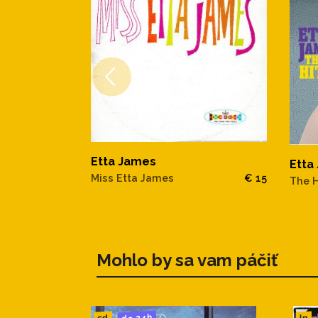
Etta James
Etta
Miss Etta James
€ 15
The H
Mohlo by sa vam páčiť
do 24h
cd
lp