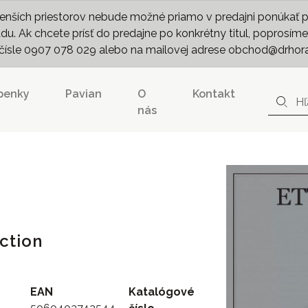
nších priestorov nebude možné priamo v predajni ponúkať pln
. Ak chcete prísť do predajne po konkrétny titul, poprosíme 
m čísle 0907 078 029 alebo na mailovej adrese obchod@drhor
penky
Pavian
O
Kontakt
nás
ction
EAN
Katalógové