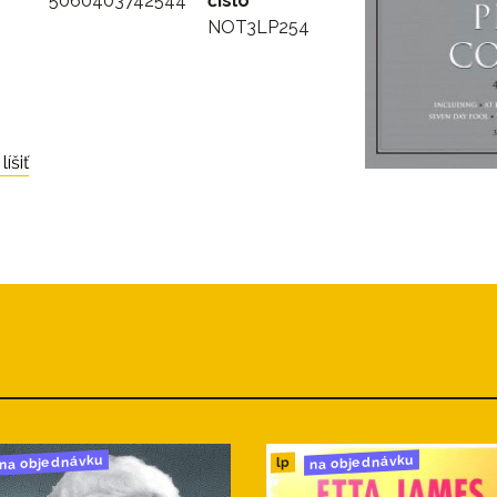
5060403742544
číslo
NOT3LP254
íšiť
na objednávku
na objednávku
lp