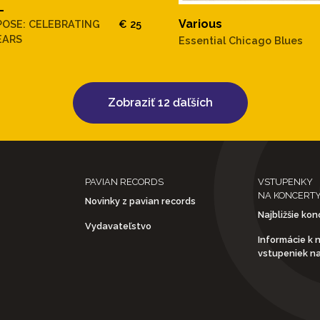
L
Various
OSE: CELEBRATING
€ 25
EARS
Essential Chicago Blues
Zobraziť 12 ďaľších
PAVIAN RECORDS
VSTUPENKY
NA KONCERT
Novinky z pavian records
Najbližšie kon
Vydavateľstvo
Informácie k 
vstupeniek n