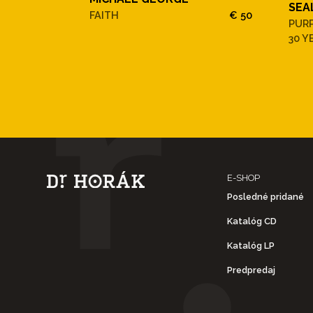
SEA
FAITH
€ 50
PURP
30 Y
E-SHOP
Posledné pridané
Katalóg CD
Katalóg LP
Predpredaj