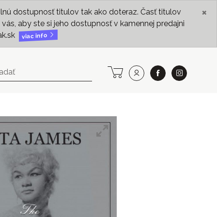
×
ú dostupnosť titulov tak ako doteraz. Časť titulov
vás, aby ste si jeho dostupnosť v kamennej predajni
ak.sk
viac info