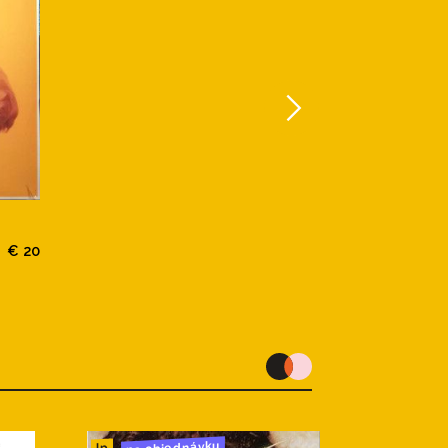
€ 20
na objednávku
lp