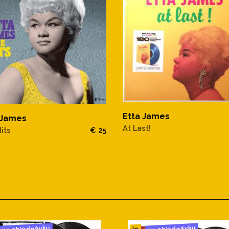
Etta James
 James
At Last!
its
€ 25
na objednávku
na objednávku
lp