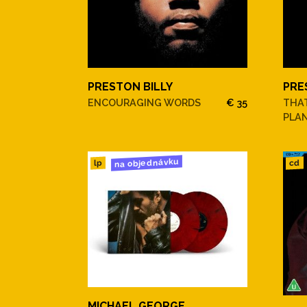
PRESTON BILLY
PRE
ENCOURAGING WORDS
€ 35
THA
PLAN
na objednávku
cd
lp
MICHAEL GEORGE