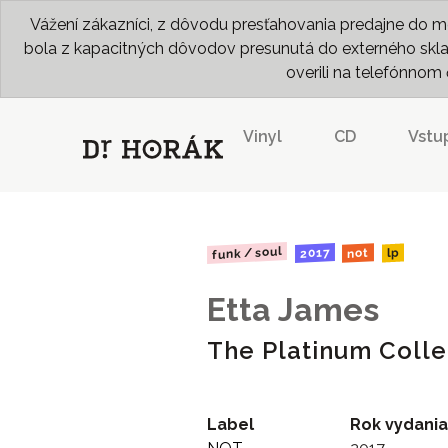
Vážení zákazníci, z dôvodu presťahovania predajne do me
bola z kapacitných dôvodov presunutá do externého skladu
overili na telefónno
Vinyl
CD
Vstu
funk / soul
2017
not
lp
Etta James
The Platinum Colle
Label
Rok vydania