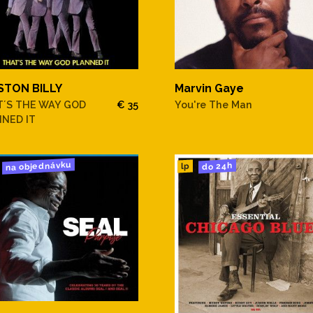
STON BILLY
Marvin Gaye
T´S THE WAY GOD
€ 35
You're The Man
NED IT
na objednávku
do 24h
lp