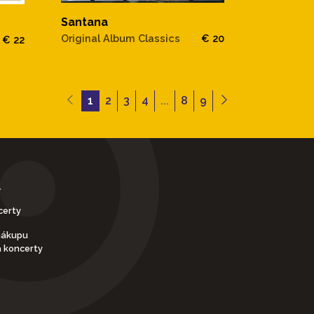
Santana
Original Album Classics
€ 20
€ 22
1
2
3
4
...
8
9
Y
certy
nákupu
a koncerty