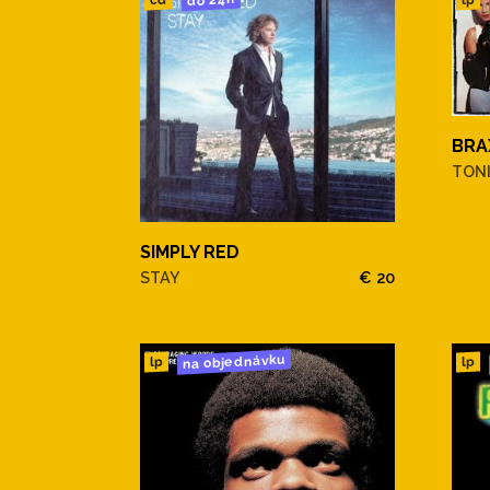
BRA
TON
SIMPLY RED
STAY
€ 20
na objednávku
lp
lp