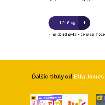
NOT
2017
+
LP
€ 45
●
na objednávku - cena sa môže l
Ďalšie tituly od
Etta James
na objednávku
lp
lp