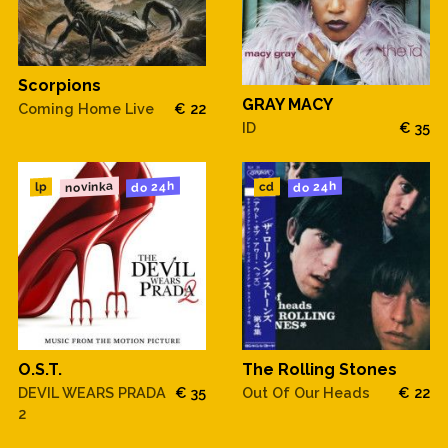
Scorpions
GRAY MACY
Coming Home Live
€ 22
ID
€ 35
novinka
do 24h
do 24h
cd
lp
O.S.T.
The Rolling Stones
DEVIL WEARS PRADA
€ 35
Out Of Our Heads
€ 22
2