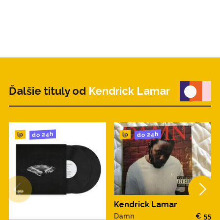
Ďalšie tituly od
Kendrick Lamar
do 24h
do 24h
lp
lp
Kendrick Lamar
Damn
€ 55