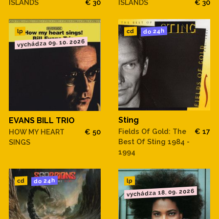
ISLANDS
€ 30
ISLANDS
€ 30
do 24h
cd
lp
vychádza 09. 10. 2026
Sting
EVANS BILL TRIO
Fields Of Gold: The
€ 17
HOW MY HEART
€ 50
Best Of Sting 1984 -
SINGS
1994
do 24h
cd
lp
vychádza 18. 09. 2026