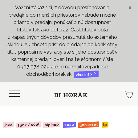
×
Vážení zákazníci, z dôvodu presťahovania
predajne do menších priestorov nebude možné
priamo v predajni ponúkať plnú dostupnosť
titulov tak ako doteraz. Časť titulov bola
z kapacitných dôvodov presunutá do externého
skladu. Ak chcete prísť do predajne po konkrétny
titul, poprosíme vás, aby ste si jeho dostupnosť v
kamennej predajni overili na telefónnom čísle
0907 078 029 alebo na mailovej adrese
obchod@drhorak.sk
viac info
funk / soul
universal
hip hop
2022
jazz
lp