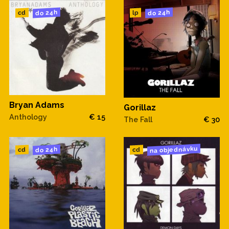
do 24h
do 24h
cd
lp
Bryan Adams
Gorillaz
Anthology
€ 15
The Fall
€ 30
na objednávku
do 24h
cd
cd