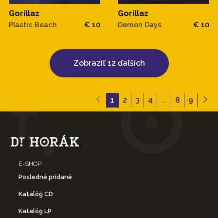
Gorillaz
Gorillaz
Plastic Beach
€ 10
Demon Days
€ 10
Zobraziť 12 ďaľších
1
2
3
4
...
8
9
E-SHOP
Posledné pridané
Katalóg CD
Katalóg LP