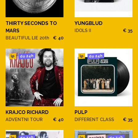
THIRTY SECONDS TO
YUNGBLUD
MARS
IDOLS II
€ 35
BEAUTIFUL LIE 20th
€ 40
do 24h
do 24h
lp
lp
KRAJCO RICHARD
PULP
ADVENTNI TOUR
€ 40
DIFFERENT CLASS
€ 35
novinka
do 24h
do 24h
lp
lp