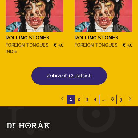
ROLLING STONES
ROLLING STONES
FOREIGN TONGUES
€ 50
FOREIGN TONGUES
€ 50
INDIE
Zobraziť 12 ďaľších
1
2
3
4
...
8
9