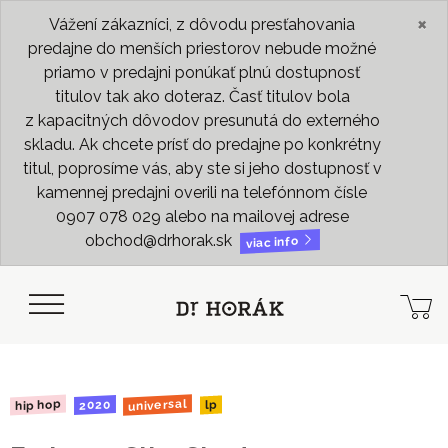
×
Vážení zákazníci, z dôvodu presťahovania
predajne do menších priestorov nebude možné
priamo v predajni ponúkať plnú dostupnosť
titulov tak ako doteraz. Časť titulov bola
z kapacitných dôvodov presunutá do externého
skladu. Ak chcete prísť do predajne po konkrétny
titul, poprosíme vás, aby ste si jeho dostupnosť v
kamennej predajni overili na telefónnom čísle
0907 078 029 alebo na mailovej adrese
obchod@drhorak.sk
viac info
universal
hip hop
2020
lp