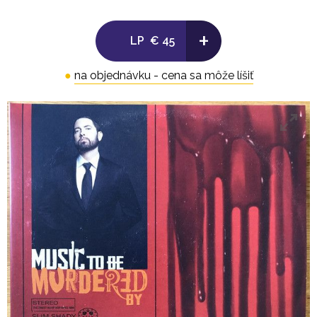
Side B:
+
LP
€ 45
1. In Too Deep 3:15
●
na objednávku - cena sa môže líšiť
2. Godzilla 3:31
3. Darkness 5:36
4. Leaving Heaven 4:26
5. Yah Yah Royce 4:49
.
LP 2
Side C:
1. Stepdad (Intro) 0:16