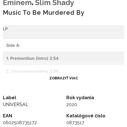
,
Eminem
Slim Shady
Music To Be Murdered By
LP
Side A:
1. Premonition (Intro) 2:54
2. Unaccommodating 3:36
ZOBRAZIŤ VIAC
3. You Gon' Learn 3:55
Label
4. Alfred (Interlude) 0:29
Rok vydania
UNIVERSAL
2020
5. Those Kinda Nights 2:57
EAN
Katalógové číslo
0602508735172
0873517
-