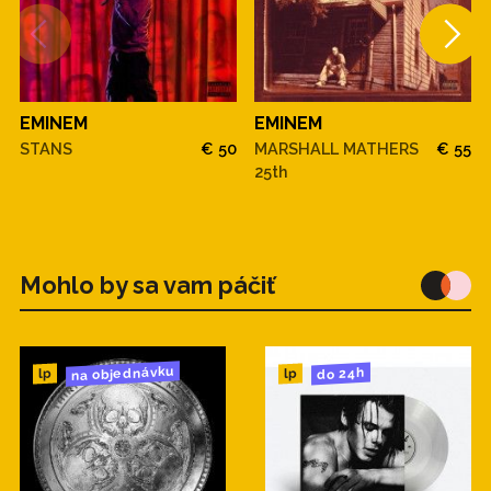
4. I Will 5:03
5. Alfred (Outro) 0:36
EMINEM
EMINEM
STANS
€ 50
MARSHALL MATHERS
€ 55
25th
Mohlo by sa vam páčiť
na objednávku
do 24h
lp
lp