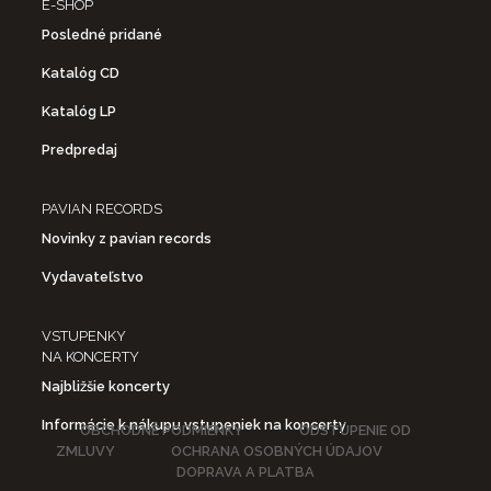
E-SHOP
Posledné pridané
Katalóg CD
Katalóg LP
Predpredaj
PAVIAN RECORDS
Novinky z pavian records
Vydavateľstvo
VSTUPENKY
NA KONCERTY
Najbližšie koncerty
Informácie k nákupu vstupeniek na koncerty
OBCHODNÉ PODMIENKY
ODSTÚPENIE OD
ZMLUVY
OCHRANA OSOBNÝCH ÚDAJOV
DOPRAVA A PLATBA