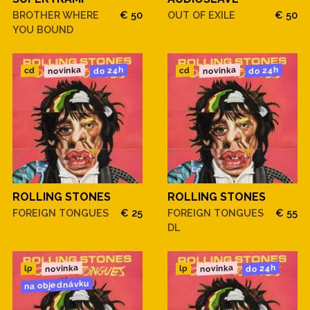
BROTHER WHERE
€ 50
OUT OF EXILE
€ 50
YOU BOUND
novinka
novinka
do 24h
do 24h
cd
cd
ROLLING STONES
ROLLING STONES
FOREIGN TONGUES
€ 25
FOREIGN TONGUES
€ 55
DL
novinka
novinka
do 24h
lp
lp
na objednávku