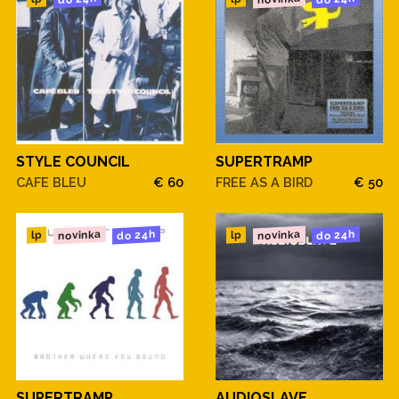
STYLE COUNCIL
SUPERTRAMP
CAFE BLEU
€ 60
FREE AS A BIRD
€ 50
novinka
novinka
do 24h
do 24h
lp
lp
SUPERTRAMP
AUDIOSLAVE