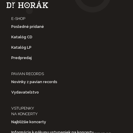
E-SHOP
Posledné pridané
Katalóg CD
Katalóg LP
Predpredaj
PAVIAN RECORDS
Novinky z pavian records
Vydavateľstvo
VSTUPENKY
NA KONCERTY
Najbližšie koncerty
Informácie k nákupu vstupeniek na koncerty