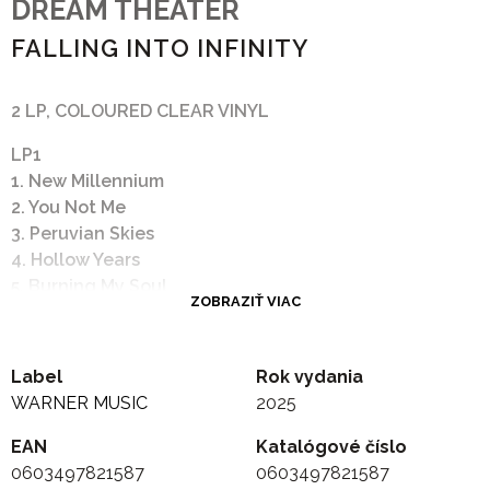
DREAM THEATER
FALLING INTO INFINITY
2 LP, COLOURED CLEAR VINYL
LP1
1. New Millennium
2. You Not Me
3. Peruvian Skies
4. Hollow Years
5. Burning My Soul
ZOBRAZIŤ VIAC
6. Hell's Kitchen
LP2
1. Lines in the Sand
Label
Rok vydania
2. Take Away My Pain
WARNER MUSIC
2025
3. Just Let Me Breathe
4. Anna Lee
EAN
Katalógové číslo
5. Trial of Tears - I. It's Raining / II. Deep in Heaven /
0603497821587
0603497821587