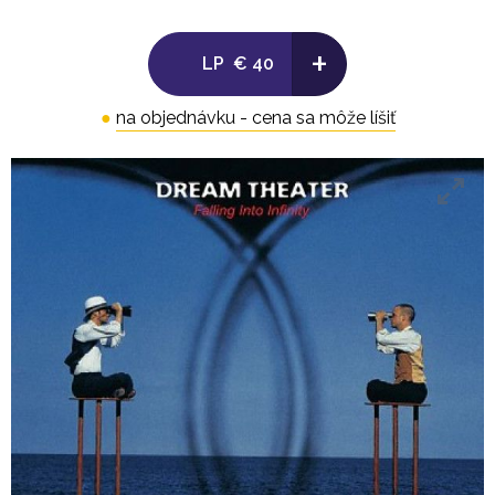
III. The Wasteland
+
LP
€ 40
●
na objednávku - cena sa môže líšiť