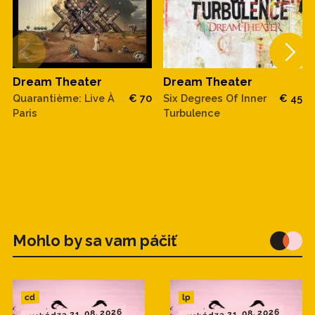
Dream Theater
Dream Theater
Quarantième: Live À
€ 70
Six Degrees Of Inner
€ 45
Paris
Turbulence
Mohlo by sa vam páčiť
cd
lp
vychádza 21. 08. 2026
vychádza 21. 08. 2026