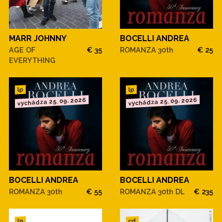
MARR JOHNNY
BOCELLI ANDREA
AGE OF
€ 35
ROMANZA 30th
€ 25
EVERYTHING
lp
lp
vychádza 25. 09. 2026
vychádza 25. 09. 2026
BOCELLI ANDREA
BOCELLI ANDREA
ROMANZA 30th
€ 55
ROMANZA 30th DL
€ 235
cd
lp