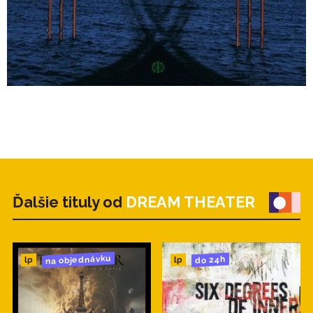
Ďalšie tituly od
DREAM THEATER
na objednávku
do 24h
lp
lp