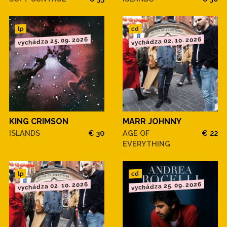
cd
lp
vychádza 25. 09. 2026
vychádza 02. 10. 2026
KING CRIMSON
MARR JOHNNY
ISLANDS
€ 30
AGE OF
€ 22
EVERYTHING
cd
lp
vychádza 02. 10. 2026
vychádza 25. 09. 2026