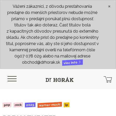
×
Vážení zákazníci, z dôvodu presťahovania
predajne do menších priestorov nebude možné
priamo v predajni ponúkať plnú dostupnosť
titulov tak ako doteraz. Časť titulov bola
z kapacitných dôvodov presunutá do externého
skladu. Ak chcete prísť do predajne po konkrétny
titul, poprosíme vás, aby ste si jeho dostupnosť v
kamennej predajni overili na telefónnom čísle
0907 078 029 alebo na mailovej adrese
obchod@drhorak.sk
viac info
warner music
2025
rock
pop
lp