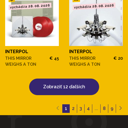
vychádza 28. 08. 2026
vychádza 28. 08. 2026
INTERPOL
INTERPOL
THIS MIRROR
€ 45
THIS MIRROR
€ 20
WEIGHS A TON
WEIGHS A TON
Zobraziť 12 ďaľších
1
2
3
4
...
8
9