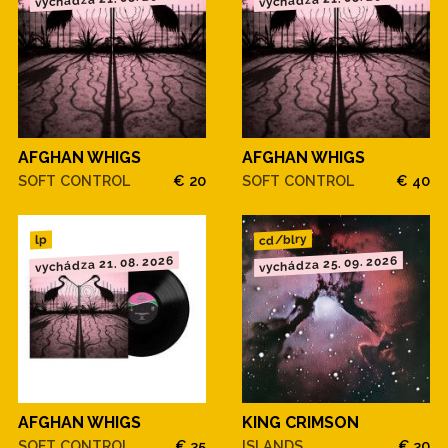
AFGHAN WHIGS
AFGHAN WHIGS
SOFT CONTROL
€ 20
SOFT CONTROL
€ 40
cd/blry
lp
vychádza 21. 08. 2026
vychádza 25. 09. 2026
AFGHAN WHIGS
KING CRIMSON
SOFT CONTROL
€ 35
ISLANDS
€ 30