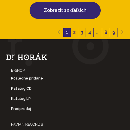
Zobraziť 12 ďaľších
1
2
3
4
...
8
9
E-SHOP
Posledné pridané
Katalóg CD
Katalóg LP
Predpredaj
PAVIAN RECORDS