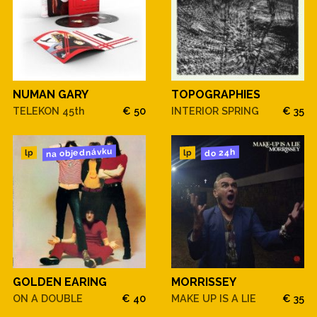
NUMAN GARY
TOPOGRAPHIES
TELEKON 45th
€ 50
INTERIOR SPRING
€ 35
na objednávku
do 24h
lp
lp
GOLDEN EARING
MORRISSEY
ON A DOUBLE
€ 40
MAKE UP IS A LIE
€ 35