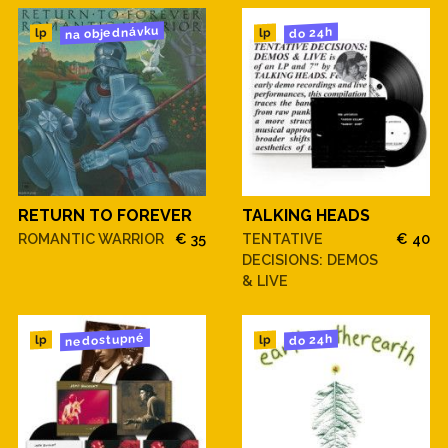
na objednávku
do 24h
lp
lp
RETURN TO FOREVER
TALKING HEADS
ROMANTIC WARRIOR
€ 35
TENTATIVE
€ 40
DECISIONS: DEMOS
& LIVE
nedostupné
do 24h
lp
lp