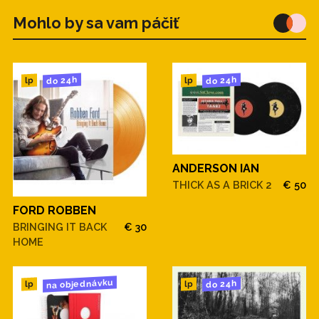
Mohlo by sa vam páčiť
do 24h
do 24h
lp
lp
ANDERSON IAN
THICK AS A BRICK 2
€ 50
FORD ROBBEN
BRINGING IT BACK
€ 30
HOME
na objednávku
do 24h
lp
lp