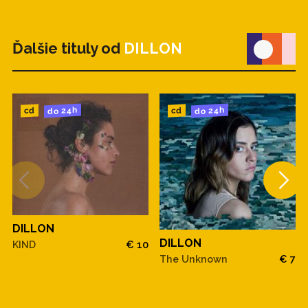
Ďalšie tituly od
DILLON
do 24h
do 24h
cd
cd
DILLON
DILLON
KIND
€ 10
The Unknown
€ 7