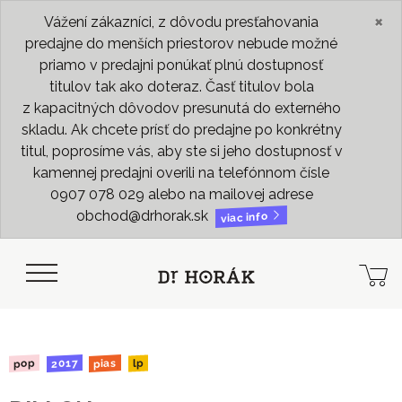
×
Vážení zákazníci, z dôvodu presťahovania
predajne do menších priestorov nebude možné
priamo v predajni ponúkať plnú dostupnosť
titulov tak ako doteraz. Časť titulov bola
z kapacitných dôvodov presunutá do externého
skladu. Ak chcete prísť do predajne po konkrétny
titul, poprosíme vás, aby ste si jeho dostupnosť v
kamennej predajni overili na telefónnom čísle
0907 078 029 alebo na mailovej adrese
obchod@drhorak.sk
viac info
2017
pias
pop
lp