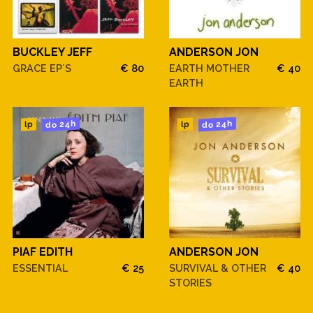
BUCKLEY JEFF
ANDERSON JON
GRACE EP´S
€ 80
EARTH MOTHER
€ 40
EARTH
do 24h
do 24h
lp
lp
PIAF EDITH
ANDERSON JON
ESSENTIAL
€ 25
SURVIVAL & OTHER
€ 40
STORIES