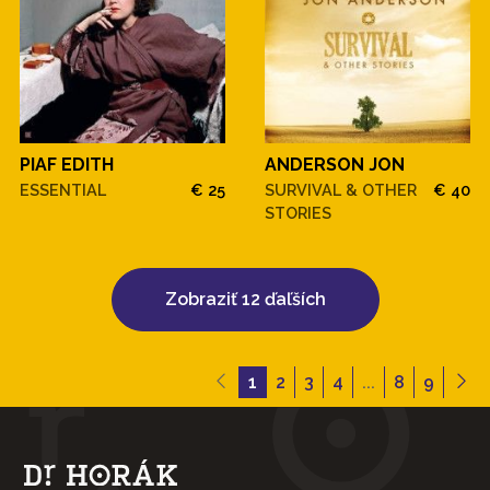
PIAF EDITH
ANDERSON JON
ESSENTIAL
€ 25
SURVIVAL & OTHER
€ 40
STORIES
Zobraziť 12 ďaľších
1
2
3
4
...
8
9