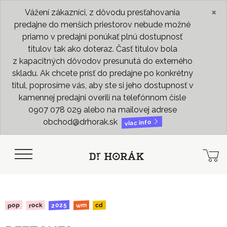
×
Vážení zákazníci, z dôvodu presťahovania
predajne do menších priestorov nebude možné
priamo v predajni ponúkať plnú dostupnosť
titulov tak ako doteraz. Časť titulov bola
z kapacitných dôvodov presunutá do externého
skladu. Ak chcete prísť do predajne po konkrétny
titul, poprosíme vás, aby ste si jeho dostupnosť v
kamennej predajni overili na telefónnom čísle
0907 078 029 alebo na mailovej adrese
obchod@drhorak.sk
viac info
2025
rock
pop
wm
cd