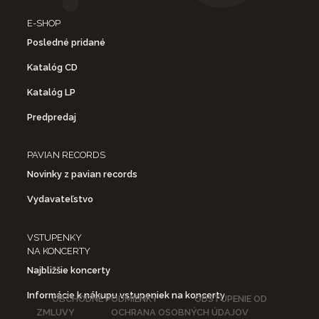
E-SHOP
Posledné pridané
Katalóg CD
Katalóg LP
Predpredaj
PAVIAN RECORDS
Novinky z pavian records
Vydavateľstvo
VSTUPENKY
NA KONCERTY
Najbližšie koncerty
Informácie k nákupu vstupeniek na koncerty
OBCHODNÉ PODMIENKY
ODSTÚPENIE OD
ZMLUVY
OCHRANA OSOBNÝCH ÚDAJOV