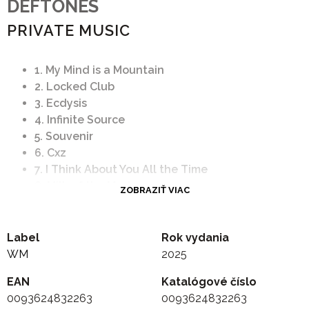
DEFTONES
PRIVATE MUSIC
1. My Mind is a Mountain
2. Locked Club
3. Ecdysis
4. Infinite Source
5. Souvenir
6. Cxz
7. I Think About You All the Time
8. Milk of the Madonna
ZOBRAZIŤ VIAC
9. Cut Hands
10. Metal Dream
11. Departing the Body
Label
Rok vydania
WM
2025
EAN
Katalógové číslo
0093624832263
0093624832263