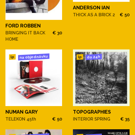
ANDERSON IAN
THICK AS A BRICK 2
€ 50
FORD ROBBEN
BRINGING IT BACK
€ 30
HOME
na objednávku
do 24h
lp
lp
NUMAN GARY
TOPOGRAPHIES
TELEKON 45th
€ 50
INTERIOR SPRING
€ 35