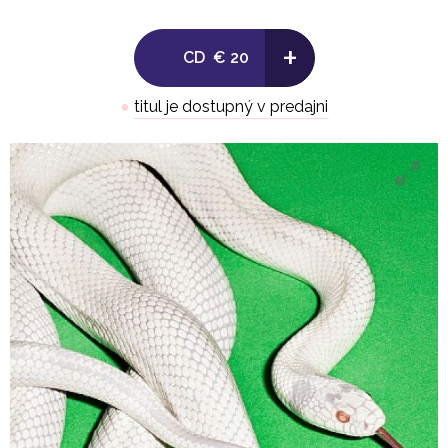
+
CD
€ 20
●
titul je dostupný v predajni