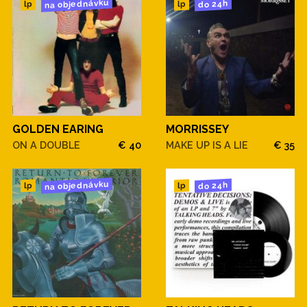
na objednávku
do 24h
lp
lp
GOLDEN EARING
MORRISSEY
ON A DOUBLE
€ 40
MAKE UP IS A LIE
€ 35
na objednávku
do 24h
lp
lp