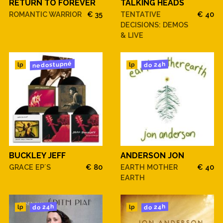
RETURN TO FOREVER
TALKING HEADS
ROMANTIC WARRIOR
€ 35
TENTATIVE
€ 40
DECISIONS: DEMOS
& LIVE
nedostupné
do 24h
lp
lp
BUCKLEY JEFF
ANDERSON JON
GRACE EP´S
€ 80
EARTH MOTHER
€ 40
EARTH
do 24h
do 24h
lp
lp