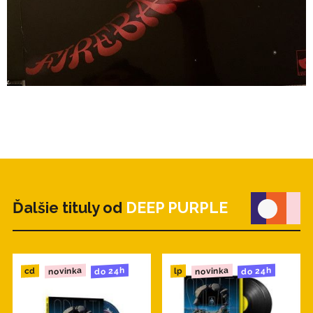
Ďalšie tituly od
DEEP PURPLE
novinka
novinka
do 24h
do 24h
cd
lp