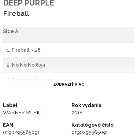
DEEP PURPLE
Fireball
Side A:
1. Fireball 3:26
2. No No No 6:54
3. Demon's Eye 5:21
ZOBRAZIŤ VIAC
4. Anyone's Daughter 4:43
Label
Rok vydania
-
WARNER MUSIC
2018
EAN
Side B:
Katalógové číslo
0190295565091
0190295565091