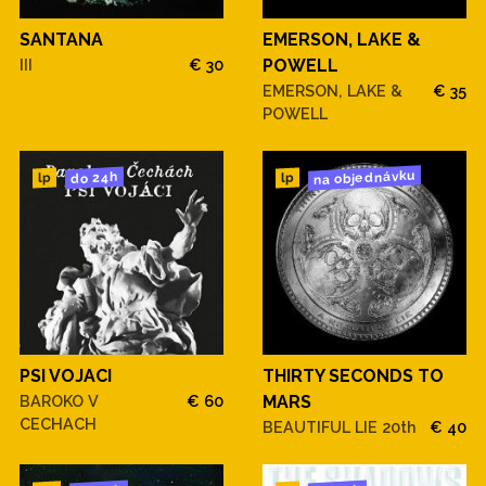
SANTANA
EMERSON, LAKE &
III
€ 30
POWELL
EMERSON, LAKE &
€ 35
POWELL
na objednávku
do 24h
lp
lp
PSI VOJACI
THIRTY SECONDS TO
BAROKO V
€ 60
MARS
CECHACH
BEAUTIFUL LIE 20th
€ 40