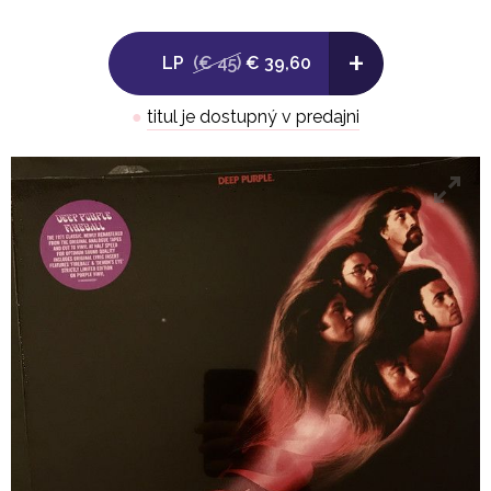
5. The Mule 5:22
+
LP
(€ 45)
€ 39,60
6. Fools 8:20
●
titul je dostupný v predajni
7. No One Came 6:26