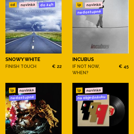
novinka
novinka
do 24h
cd
lp
nedostupné
SNOWY WHITE
INCUBUS
FINISH TOUCH
€ 22
IF NOT NOW,
€ 45
WHEN?
novinka
novinka
lp
lp
na objednávku
nedostupné