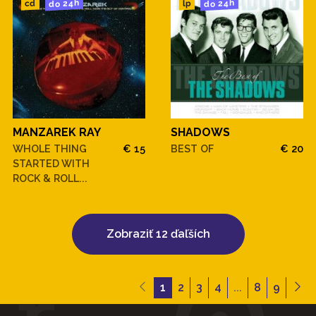
do 24h
do 24h
cd
lp
MANZAREK RAY
SHADOWS
WHOLE THING
€ 15
BEST OF
€ 20
STARTED WITH
ROCK & ROLL...
Zobraziť 12 ďaľších
1
2
3
4
...
8
9