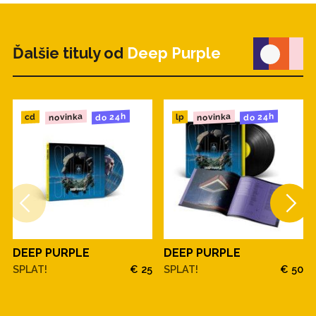
Ďalšie tituly od
Deep Purple
novinka
novinka
do 24h
do 24h
cd
lp
DEEP PURPLE
DEEP PURPLE
SPLAT!
€ 25
SPLAT!
€ 50