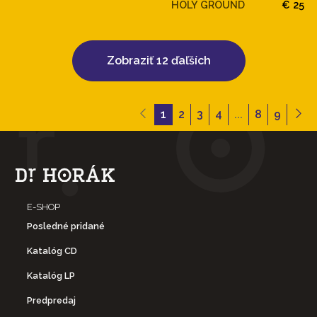
HOLY GROUND
€ 25
Zobraziť 12 ďaľších
1
2
3
4
...
8
9
E-SHOP
Posledné pridané
Katalóg CD
Katalóg LP
Predpredaj