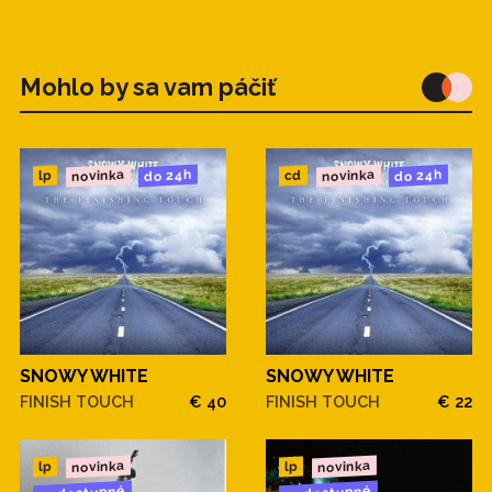
Mohlo by sa vam páčiť
novinka
novinka
do 24h
do 24h
cd
lp
SNOWY WHITE
SNOWY WHITE
FINISH TOUCH
€ 40
FINISH TOUCH
€ 22
novinka
novinka
lp
lp