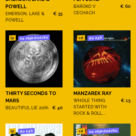
POWELL
BAROKO V
€ 60
CECHACH
EMERSON, LAKE &
€ 35
POWELL
na objednávku
do 24h
cd
lp
THIRTY SECONDS TO
MANZAREK RAY
MARS
WHOLE THING
€ 15
STARTED WITH
BEAUTIFUL LIE 20th
€ 40
ROCK & ROLL...
na objednávku
do 24h
cd
lp