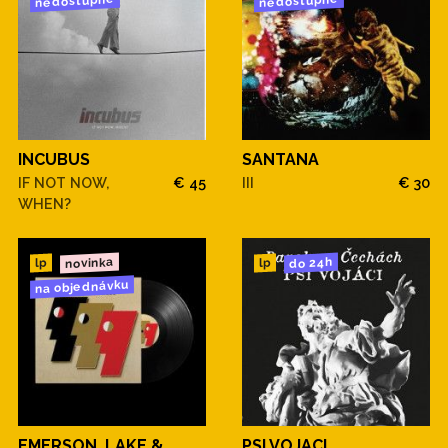
nedostupné
nedostupné
INCUBUS
SANTANA
IF NOT NOW,
€ 45
III
€ 30
WHEN?
novinka
do 24h
lp
lp
na objednávku
EMERSON, LAKE &
PSI VOJACI