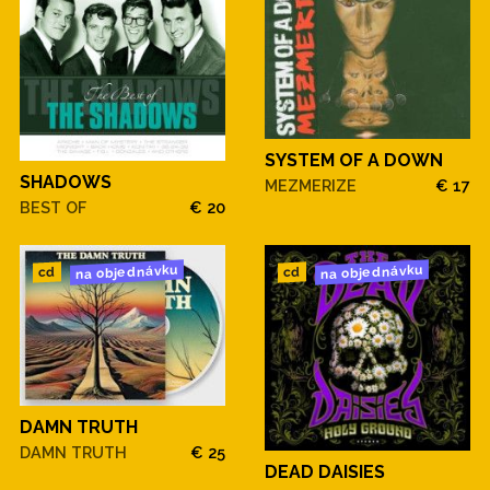
SYSTEM OF A DOWN
SHADOWS
MEZMERIZE
€ 17
BEST OF
€ 20
na objednávku
na objednávku
cd
cd
DAMN TRUTH
DAMN TRUTH
€ 25
DEAD DAISIES