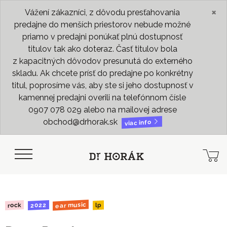
×
Vážení zákazníci, z dôvodu presťahovania
predajne do menších priestorov nebude možné
priamo v predajni ponúkať plnú dostupnosť
titulov tak ako doteraz. Časť titulov bola
z kapacitných dôvodov presunutá do externého
skladu. Ak chcete prísť do predajne po konkrétny
titul, poprosíme vás, aby ste si jeho dostupnosť v
kamennej predajni overili na telefónnom čísle
0907 078 029 alebo na mailovej adrese
obchod@drhorak.sk
viac info
ear music
2022
rock
lp