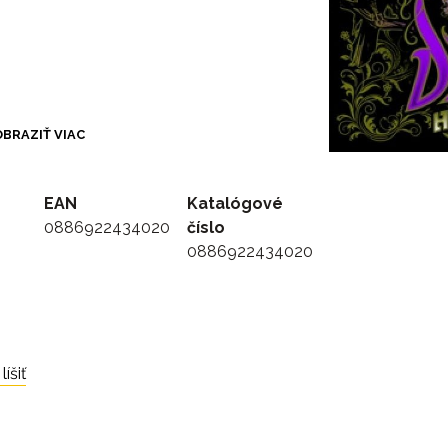
BRAZIŤ VIAC
EAN
Katalógové
0886922434020
číslo
0886922434020
íšiť