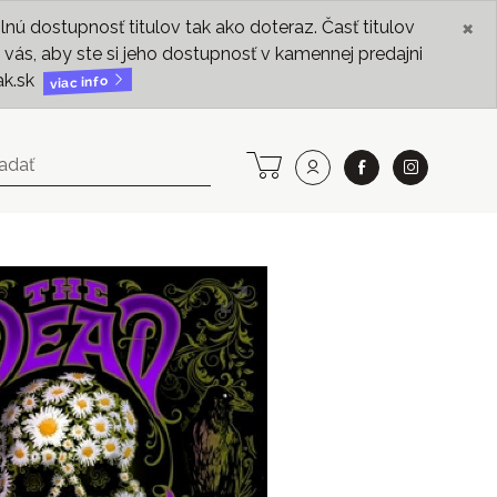
×
ú dostupnosť titulov tak ako doteraz. Časť titulov
vás, aby ste si jeho dostupnosť v kamennej predajni
ak.sk
viac info