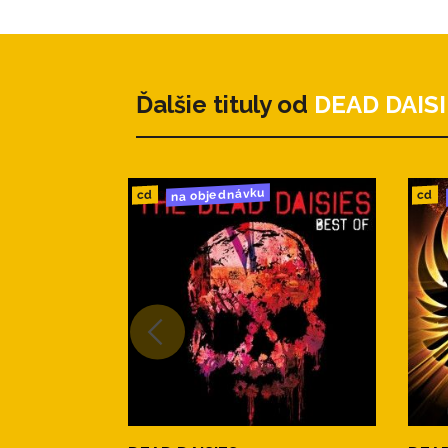
Ďalšie tituly od
DEAD DAIS
na objednávku
cd
cd