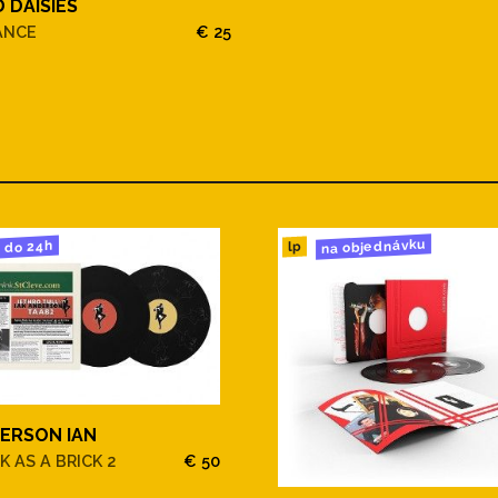
 DAISIES
ANCE
€ 25
na objednávku
do 24h
lp
ERSON IAN
K AS A BRICK 2
€ 50