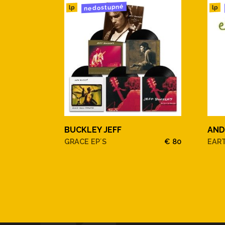
nedostupné
lp
lp
BUCKLEY JEFF
AND
GRACE EP´S
€ 80
EAR