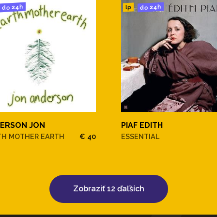
do 24h
do 24h
lp
ERSON JON
PIAF EDITH
TH MOTHER EARTH
€ 40
ESSENTIAL
Zobraziť 12 ďaľších