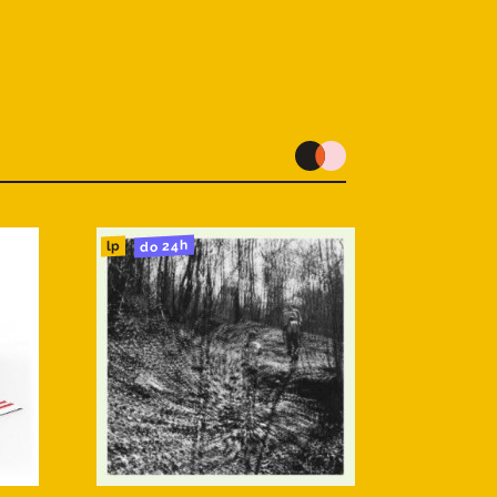
do 24h
lp