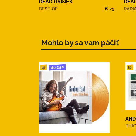
DEAD DAISIES
DEAD
BEST OF
€ 25
RADI
Mohlo by sa vam páčiť
do 24h
lp
lp
AND
THIC