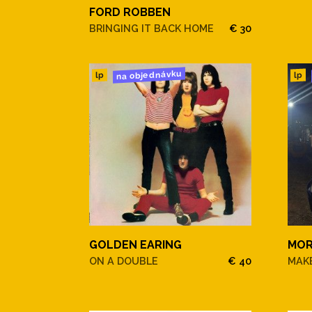
FORD ROBBEN
BRINGING IT BACK HOME
€ 30
na objednávku
lp
lp
GOLDEN EARING
MOR
ON A DOUBLE
€ 40
MAKE