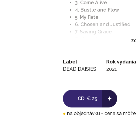
3. Come Alive
4. Bustle and Flow
5. My Fate
6. Chosen and Justified
7. Saving Grace
8. Unspoken
ZO
9. 30 Days In the Hole
10. Righteous Days
11. Far Away
Label
Rok vydania
DEAD DAISIES
2021
+
CD
€ 25
●
na objednávku - cena sa môže l