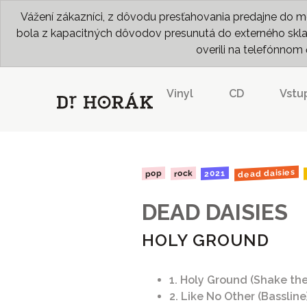
Vážení zákazníci, z dôvodu presťahovania predajne do me
bola z kapacitných dôvodov presunutá do externého skladu
overili na telefónno
Vinyl
CD
Vstu
dead daisies
2021
rock
pop
DEAD DAISIES
HOLY GROUND
1. Holy Ground (Shake th
2. Like No Other (Bassline