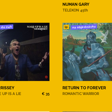
NUMAN GARY
TELEKON 45th
na objednávku
do 24h
lp
RISSEY
RETURN TO FOREVER
 UP IS A LIE
€ 35
ROMANTIC WARRIOR