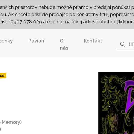
nších priestorov nebude možné priamo v predajni ponúkať pln
. Ak chcete prísť do predajne po konkrétny titul, poprosíme 
m čísle 0907 078 029 alebo na mailovej adrese obchod@drhor
penky
Pavian
O
Kontakt
nás
cd
e Memory)
)