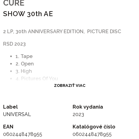
CURE
SHOW 30th AE
2 LP, 30th ANNIVERSARY EDITION, PICTURE DISC
RSD 2023
1. Tape
2. Open
3. High
4. Pictures Of You
5. Lullaby
ZOBRAZIŤ VIAC
6. Just Like Heaven
7. Fascination Street
Label
Rok vydania
8. A Night Like This
UNIVERSAL
2023
9. Trust
10. Doing The Unstuck
EAN
Katalógové číslo
11. The Walk
0602448478955
0602448478955
12. Let's Go To Bed