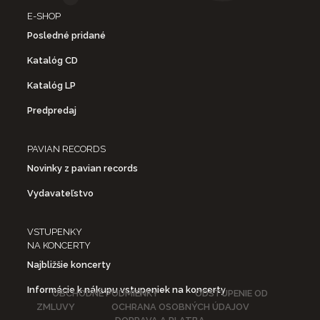
E-SHOP
Posledné pridané
Katalóg CD
Katalóg LP
Predpredaj
PAVIAN RECORDS
Novinky z pavian records
Vydavateľstvo
VSTUPENKY
NA KONCERTY
Najbližšie koncerty
Informácie k nákupu vstupeniek na koncerty
OBCHODNÉ PODMIENKY
ODSTÚPENIE OD
ZMLUVY
OCHRANA OSOBNÝCH ÚDAJOV