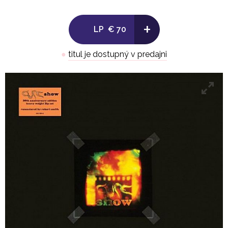
13. Friday I'm In Love
+
14. Inbetween Days
LP
€ 70
15. From The Edge Of The Deep Green Sea
16. Never Enough
●
titul je dostupný v predajni
17. Cut
18. End