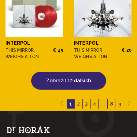
INTERPOL
INTERPOL
THIS MIRROR
€ 45
THIS MIRROR
€ 20
WEIGHS A TON
WEIGHS A TON
Zobraziť 12 ďaľších
1
2
3
4
...
8
9