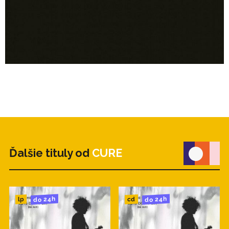
Ďalšie tituly od
CURE
do 24h
do 24h
cd
lp