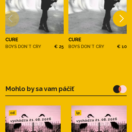
CURE
CURE
BOYS DON´T CRY
€ 25
BOYS DON´T CRY
€ 10
Mohlo by sa vam páčiť
cd
lp
vychádza 21. 08. 2026
vychádza 21. 08. 2026