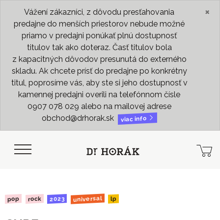
×
Vážení zákazníci, z dôvodu presťahovania
predajne do menších priestorov nebude možné
priamo v predajni ponúkať plnú dostupnosť
titulov tak ako doteraz. Časť titulov bola
z kapacitných dôvodov presunutá do externého
skladu. Ak chcete prísť do predajne po konkrétny
titul, poprosíme vás, aby ste si jeho dostupnosť v
kamennej predajni overili na telefónnom čísle
0907 078 029 alebo na mailovej adrese
obchod@drhorak.sk
viac info
universal
2023
rock
pop
lp