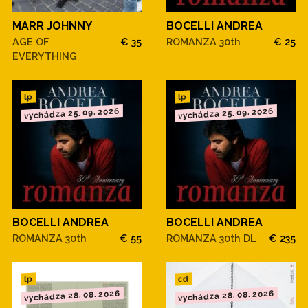
MARR JOHNNY
BOCELLI ANDREA
AGE OF
€ 35
ROMANZA 30th
€ 25
EVERYTHING
lp
lp
vychádza 25. 09. 2026
vychádza 25. 09. 2026
BOCELLI ANDREA
BOCELLI ANDREA
ROMANZA 30th
€ 55
ROMANZA 30th DL
€ 235
cd
lp
vychádza 28. 08. 2026
vychádza 28. 08. 2026