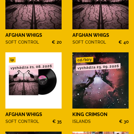
AFGHAN WHIGS
AFGHAN WHIGS
SOFT CONTROL
€ 20
SOFT CONTROL
€ 40
cd/blry
lp
vychádza 21. 08. 2026
vychádza 25. 09. 2026
AFGHAN WHIGS
KING CRIMSON
SOFT CONTROL
€ 35
ISLANDS
€ 30