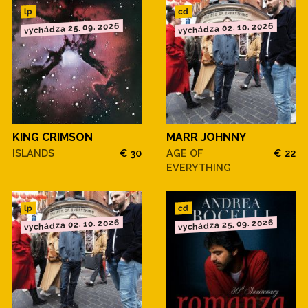
cd
lp
vychádza 25. 09. 2026
vychádza 02. 10. 2026
KING CRIMSON
MARR JOHNNY
ISLANDS
€ 30
AGE OF
€ 22
EVERYTHING
cd
lp
vychádza 02. 10. 2026
vychádza 25. 09. 2026