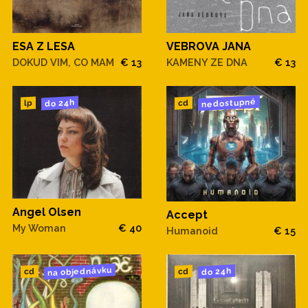
ESA Z LESA
VEBROVA JANA
DOKUD VIM, CO MAM
€ 13
KAMENY ZE DNA
€ 13
nedostupné
do 24h
cd
lp
Angel Olsen
Accept
My Woman
€ 40
Humanoid
€ 15
na objednávku
do 24h
cd
cd