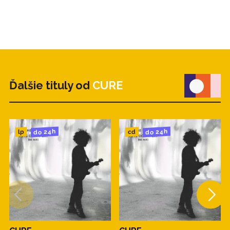
Ďalšie tituly od
CURE
do 24h
do 24h
cd
lp