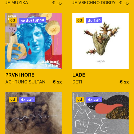
JE MUZIKA
€ 15
JE VSECHNO DOBRY
€ 15
nedostupné
do 24h
cd
cd
PRVNI HORE
LADE
ACHTUNG SULTAN
€ 13
DETI
€ 13
do 24h
do 24h
cd
cd