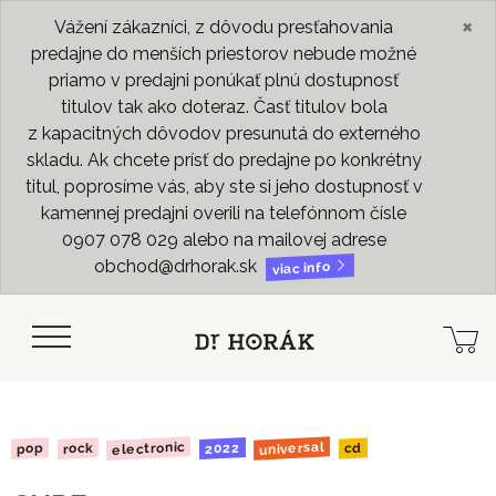
×
Vážení zákazníci, z dôvodu presťahovania
predajne do menších priestorov nebude možné
priamo v predajni ponúkať plnú dostupnosť
titulov tak ako doteraz. Časť titulov bola
z kapacitných dôvodov presunutá do externého
skladu. Ak chcete prísť do predajne po konkrétny
titul, poprosíme vás, aby ste si jeho dostupnosť v
kamennej predajni overili na telefónnom čísle
0907 078 029 alebo na mailovej adrese
obchod@drhorak.sk
viac info
electronic
universal
2022
rock
pop
cd