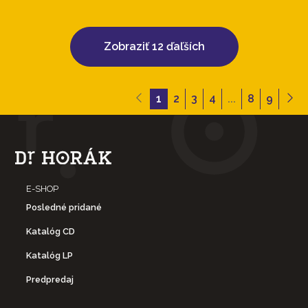
Zobraziť 12 ďaľších
1
2
3
4
...
8
9
E-SHOP
Posledné pridané
Katalóg CD
Katalóg LP
Predpredaj