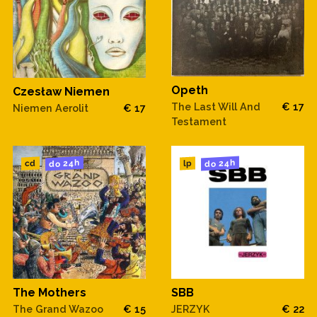
Opeth
Czesław Niemen
The Last Will And
€ 17
Niemen Aerolit
€ 17
Testament
do 24h
do 24h
cd
lp
The Mothers
SBB
The Grand Wazoo
€ 15
JERZYK
€ 22