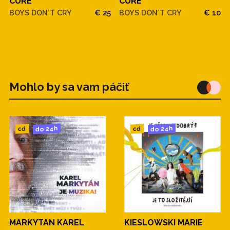
CURE
CURE
BOYS DON´T CRY
€ 25
BOYS DON´T CRY
€ 10
Mohlo by sa vam páčiť
do 24h
do 24h
cd
cd
MARKYTAN KAREL
KIESLOWSKI MARIE