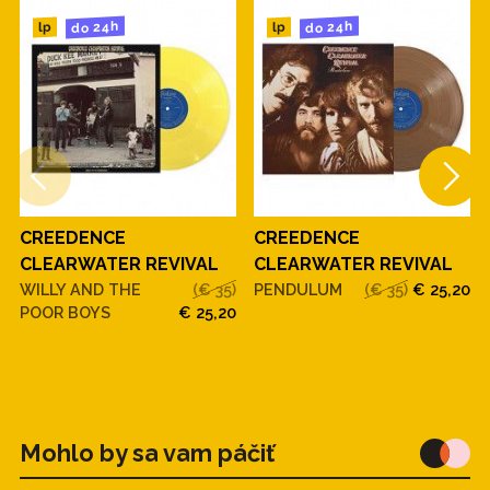
do 24h
do 24h
lp
lp
CREEDENCE
CREEDENCE
CLEARWATER REVIVAL
CLEARWATER REVIVAL
WILLY AND THE
(€ 35)
PENDULUM
(€ 35)
€ 25,20
POOR BOYS
€ 25,20
Mohlo by sa vam páčiť