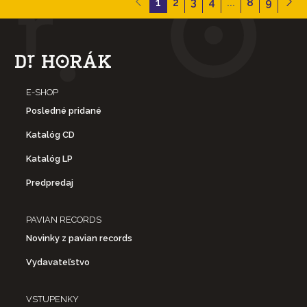
1
2
3
4
...
8
9
E-SHOP
Posledné pridané
Katalóg CD
Katalóg LP
Predpredaj
PAVIAN RECORDS
Novinky z pavian records
Vydavateľstvo
VSTUPENKY