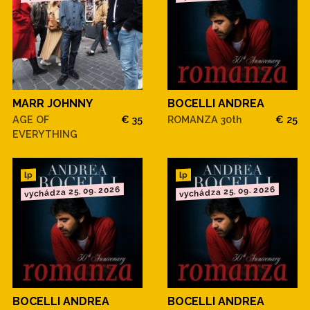
MARR JOHNNY
BOCELLI ANDREA
AGE OF
€ 35
ROMANZA 30th
€ 25
EVERYTHING
lp
lp
vychádza 25. 09. 2026
vychádza 25. 09. 2026
BOCELLI ANDREA
BOCELLI ANDREA