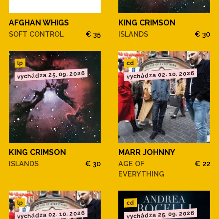
AFGHAN WHIGS
KING CRIMSON
SOFT CONTROL
€ 35
ISLANDS
€ 30
cd
lp
vychádza 25. 09. 2026
vychádza 02. 10. 2026
KING CRIMSON
MARR JOHNNY
ISLANDS
€ 30
AGE OF
€ 22
EVERYTHING
cd
lp
vychádza 02. 10. 2026
vychádza 25. 09. 2026