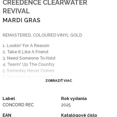
CREEDENCE CLEARWATER
REVIVAL
MARDI GRAS
REMASTERED, COLOURED VINYL GOLD
1. Lookin' For A Reason
2. Take It Like A Friend
3. Need Someone To Hold
4. Tearin' Up The Country
5. Someday Never Comes
6. What Are You Gonna Do
ZOBRAZIŤ VIAC
7. Sail Away
8. Hello Mary Lou
9. Door To Door
Label
Rok vydania
10. Sweet Hitch-Hiker
CONCORD REC
2025
EAN
Katalógové číslo