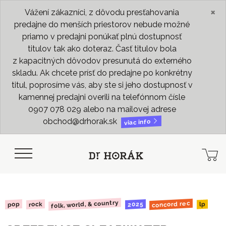
×
Vážení zákazníci, z dôvodu presťahovania
predajne do menších priestorov nebude možné
priamo v predajni ponúkať plnú dostupnosť
titulov tak ako doteraz. Časť titulov bola
z kapacitných dôvodov presunutá do externého
skladu. Ak chcete prísť do predajne po konkrétny
titul, poprosíme vás, aby ste si jeho dostupnosť v
kamennej predajni overili na telefónnom čísle
0907 078 029 alebo na mailovej adrese
obchod@drhorak.sk
viac info
folk, world, & country
concord rec
2025
rock
pop
lp