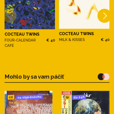
COCTEAU TWINS
COCTEAU TWINS
MILK & KISSES
€ 40
FOUR-CALENDAR
€ 40
CAFE
Mohlo by sa vam páčiť
na objednávku
do 24h
cd
lp