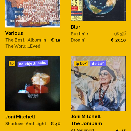
Blur
Various
Bustin' +
(€ 35)
Dronin'
€ 23,10
The Best...Album In
€ 15
The World...Ever!
na objednávku
do 24h
lp box
lp
Joni Mitchell
Joni Mitchell
The Joni Jam
Shadows And Light
€ 40
At Newport
€ 45