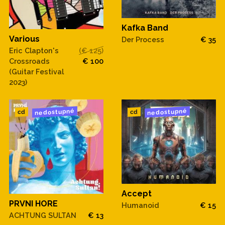
Kafka Band
Various
Der Process
€ 35
Eric Clapton's
(€ 125)
Crossroads
€ 100
(Guitar Festival
2023)
nedostupné
nedostupné
cd
cd
Accept
PRVNI HORE
Humanoid
€ 15
ACHTUNG SULTAN
€ 13