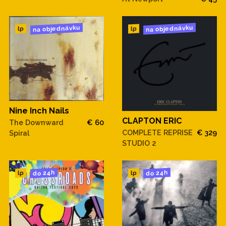
na objednávku
na objednávku
lp
lp
Nine Inch Nails
CLAPTON ERIC
The Downward
€ 60
COMPLETE REPRISE
€ 329
Spiral
STUDIO 2
do 24h
do 24h
lp
lp