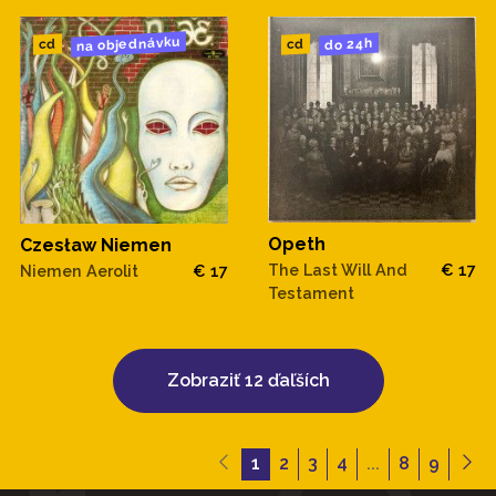
na objednávku
do 24h
cd
cd
Opeth
Czesław Niemen
The Last Will And
€ 17
Niemen Aerolit
€ 17
Testament
Zobraziť 12 ďaľších
1
2
3
4
...
8
9