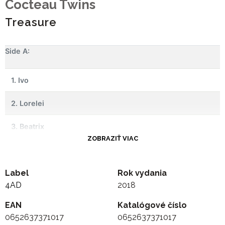
Cocteau Twins
Treasure
Side A:
1. Ivo
2. Lorelei
3. Beatrix
ZOBRAZIŤ VIAC
4. Persephone
Label
5. Pandora (For Cindy)
Rok vydania
4AD
2018
-
EAN
Katalógové číslo
0652637371017
0652637371017
Side B: