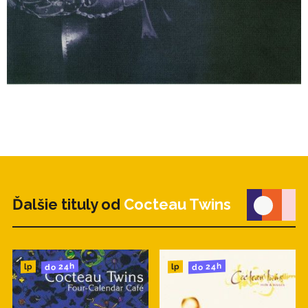
Ďalšie tituly od
Cocteau Twins
do 24h
do 24h
lp
lp