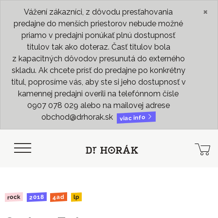
×
Vážení zákazníci, z dôvodu presťahovania
predajne do menších priestorov nebude možné
priamo v predajni ponúkať plnú dostupnosť
titulov tak ako doteraz. Časť titulov bola
z kapacitných dôvodov presunutá do externého
skladu. Ak chcete prísť do predajne po konkrétny
titul, poprosíme vás, aby ste si jeho dostupnosť v
kamennej predajni overili na telefónnom čísle
0907 078 029 alebo na mailovej adrese
obchod@drhorak.sk
viac info
2018
rock
4ad
lp