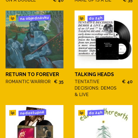
na objednávku
do 24h
lp
lp
RETURN TO FOREVER
TALKING HEADS
ROMANTIC WARRIOR
€ 35
TENTATIVE
€ 40
DECISIONS: DEMOS
& LIVE
nedostupné
do 24h
lp
lp