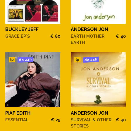
BUCKLEY JEFF
ANDERSON JON
GRACE EP´S
€ 80
EARTH MOTHER
€ 40
EARTH
do 24h
do 24h
lp
lp
PIAF EDITH
ANDERSON JON
ESSENTIAL
€ 25
SURVIVAL & OTHER
€ 40
STORIES