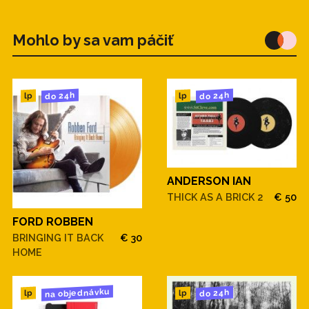
Mohlo by sa vam páčiť
do 24h
do 24h
lp
lp
ANDERSON IAN
THICK AS A BRICK 2
€ 50
FORD ROBBEN
BRINGING IT BACK
€ 30
HOME
na objednávku
do 24h
lp
lp