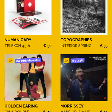
NUMAN GARY
TOPOGRAPHIES
TELEKON 45th
€ 50
INTERIOR SPRING
€ 35
na objednávku
do 24h
lp
lp
GOLDEN EARING
MORRISSEY
ON A DOUBLE
€ 40
MAKE UP IS A LIE
€ 35