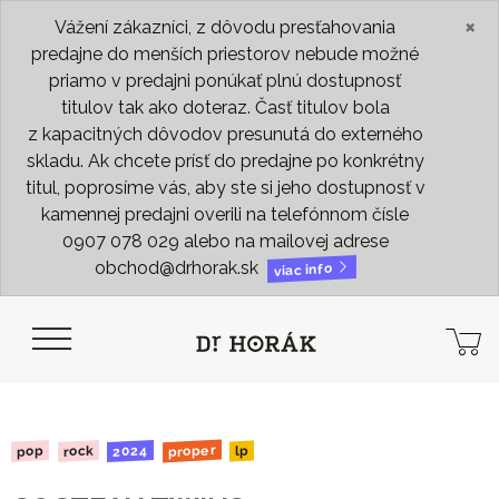
×
Vážení zákazníci, z dôvodu presťahovania
predajne do menších priestorov nebude možné
priamo v predajni ponúkať plnú dostupnosť
titulov tak ako doteraz. Časť titulov bola
z kapacitných dôvodov presunutá do externého
skladu. Ak chcete prísť do predajne po konkrétny
titul, poprosíme vás, aby ste si jeho dostupnosť v
kamennej predajni overili na telefónnom čísle
0907 078 029 alebo na mailovej adrese
obchod@drhorak.sk
viac info
proper
2024
rock
pop
lp