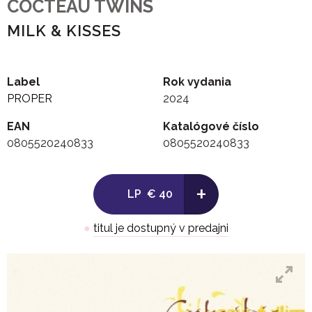
COCTEAU TWINS
MILK & KISSES
Label
Rok vydania
PROPER
2024
EAN
Katalógové číslo
0805520240833
0805520240833
+
LP
€ 40
●
titul je dostupný v predajni