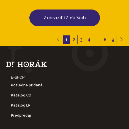
Zobraziť 12 ďaľších
1
2
3
4
...
8
9
E-SHOP
Posledné pridané
Katalóg CD
Katalóg LP
Predpredaj