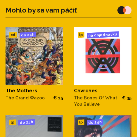
Mohlo by sa vam páčiť
na objednávku
do 24h
cd
lp
The Mothers
Chvrches
The Grand Wazoo
€ 15
The Bones Of What
€ 35
You Believe
do 24h
do 24h
lp
lp