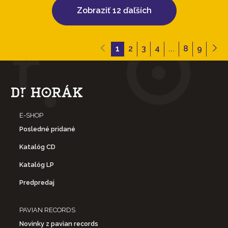
Zobraziť 12 ďaľších
1
2
3
4
...
8
9
E-SHOP
Posledné pridané
Katalóg CD
Katalóg LP
Predpredaj
PAVIAN RECORDS
Novinky z pavian records