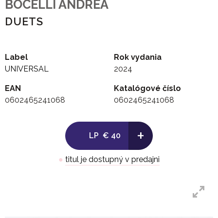
BOCELLI ANDREA
DUETS
Label
Rok vydania
UNIVERSAL
2024
EAN
Katalógové číslo
0602465241068
0602465241068
+
LP
€ 40
●
titul je dostupný v predajni