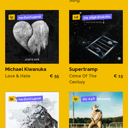
Song
na objednávku
nedostupné
cd
lp
Supertramp
Michael Kiwanuka
Crime Of The
€ 15
Love & Hate
€ 55
Century
nedostupné
do 24h
lp
lp