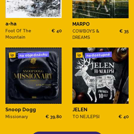
a-ha
MARPO
Foot Of The
€ 40
COWBOYS &
€ 35
Mountain
DREAMS
na objednávku
nedostupné
lp
lp
Snoop Dogg
JELEN
Missionary
€ 39,80
TO NEJLEPSI
€ 40