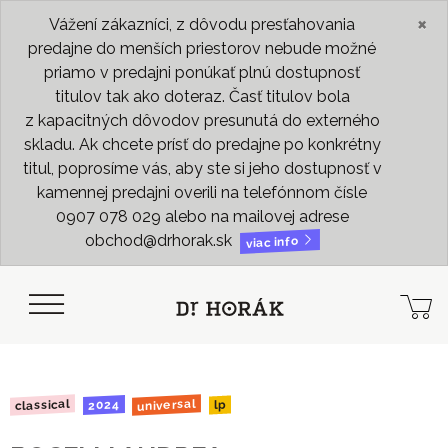
×
Vážení zákazníci, z dôvodu presťahovania
predajne do menších priestorov nebude možné
priamo v predajni ponúkať plnú dostupnosť
titulov tak ako doteraz. Časť titulov bola
z kapacitných dôvodov presunutá do externého
skladu. Ak chcete prísť do predajne po konkrétny
titul, poprosíme vás, aby ste si jeho dostupnosť v
kamennej predajni overili na telefónnom čísle
0907 078 029 alebo na mailovej adrese
obchod@drhorak.sk
viac info
universal
classical
2024
lp