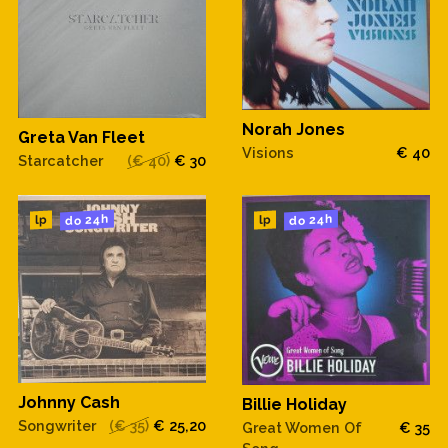
Norah Jones
Greta Van Fleet
Visions
€ 40
Starcatcher
(€ 40)
€ 30
do 24h
do 24h
lp
lp
Johnny Cash
Billie Holiday
Songwriter
(€ 35)
€ 25,20
Great Women Of
€ 35