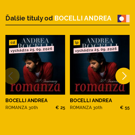
Ďalšie tituly od
BOCELLI ANDREA
cd
lp
vychádza 25. 09. 2026
vychádza 25. 09. 2026
BOCELLI ANDREA
BOCELLI ANDREA
ROMANZA 30th
€ 25
ROMANZA 30th
€ 55