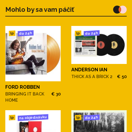
Mohlo by sa vam páčiť
do 24h
do 24h
lp
lp
ANDERSON IAN
THICK AS A BRICK 2
€ 50
FORD ROBBEN
BRINGING IT BACK
€ 30
HOME
na objednávku
do 24h
lp
lp