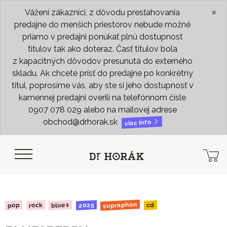
×
Vážení zákazníci, z dôvodu presťahovania
predajne do menších priestorov nebude možné
priamo v predajni ponúkať plnú dostupnosť
titulov tak ako doteraz. Časť titulov bola
z kapacitných dôvodov presunutá do externého
skladu. Ak chcete prísť do predajne po konkrétny
titul, poprosíme vás, aby ste si jeho dostupnosť v
kamennej predajni overili na telefónnom čísle
0907 078 029 alebo na mailovej adrese
obchod@drhorak.sk
viac info
supraphon
blues
2025
rock
pop
cd