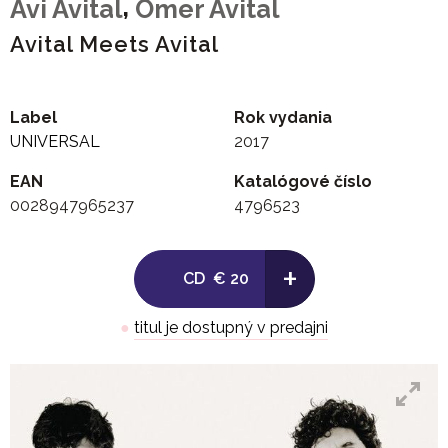
,
Avi Avital
Omer Avital
Avital Meets Avital
Label
Rok vydania
UNIVERSAL
2017
EAN
Katalógové číslo
0028947965237
4796523
+
CD
€ 20
●
titul je dostupný v predajni