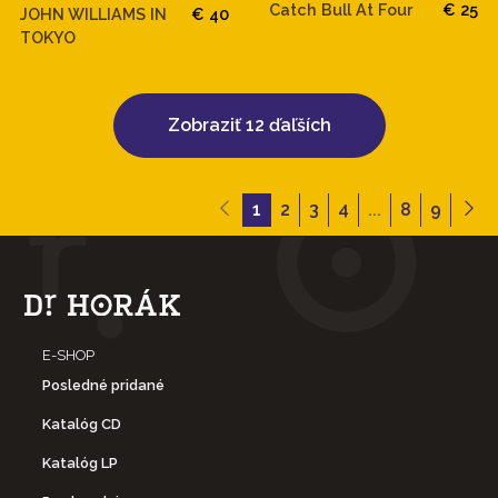
Catch Bull At Four
€ 25
JOHN WILLIAMS IN
€ 40
TOKYO
Zobraziť 12 ďaľších
1
2
3
4
...
8
9
E-SHOP
Posledné pridané
Katalóg CD
Katalóg LP