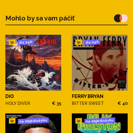
Mohlo by sa vam páčiť
do 24h
do 24h
lp
lp
DIO
FERRY BRYAN
HOLY DIVER
€ 35
BITTER SWEET
€ 40
na objednávku
na objednávku
lp
lp