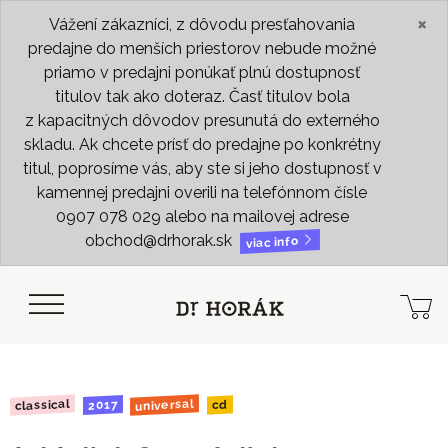
×
Vážení zákazníci, z dôvodu presťahovania
predajne do menších priestorov nebude možné
priamo v predajni ponúkať plnú dostupnosť
titulov tak ako doteraz. Časť titulov bola
z kapacitných dôvodov presunutá do externého
skladu. Ak chcete prísť do predajne po konkrétny
titul, poprosíme vás, aby ste si jeho dostupnosť v
kamennej predajni overili na telefónnom čísle
0907 078 029 alebo na mailovej adrese
obchod@drhorak.sk
viac info
universal
classical
2017
cd