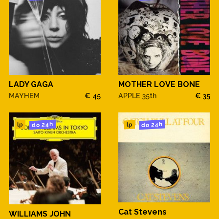
LADY GAGA
MOTHER LOVE BONE
MAYHEM
€ 45
APPLE 35th
€ 35
do 24h
do 24h
lp
lp
Cat Stevens
WILLIAMS JOHN