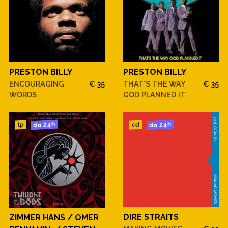
PRESTON BILLY
PRESTON BILLY
ENCOURAGING
€ 35
THAT´S THE WAY
€ 35
WORDS
GOD PLANNED IT
do 24h
do 24h
cd
lp
DIRE STRAITS
ZIMMER HANS / OMER