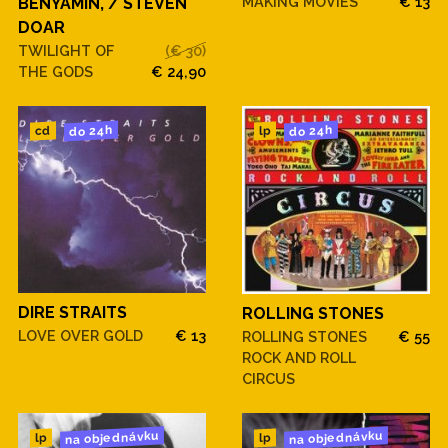
MAKING MOVIES
€ 13
BENYAMIN, / STEVEN
DOAR
TWILIGHT OF
(€ 30)
THE GODS
€ 24,90
do 24h
do 24h
cd
lp
DIRE STRAITS
ROLLING STONES
LOVE OVER GOLD
€ 13
ROLLING STONES
€ 55
ROCK AND ROLL
CIRCUS
na objednávku
na objednávku
lp
lp