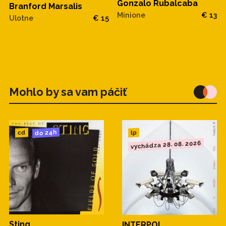
Gonzalo Rubalcaba
Branford Marsalis
Minione
€ 13
Ulotne
€ 15
Mohlo by sa vam páčiť
do 24h
cd
lp
vychádza 28. 08. 2026
Sting
INTERPOL