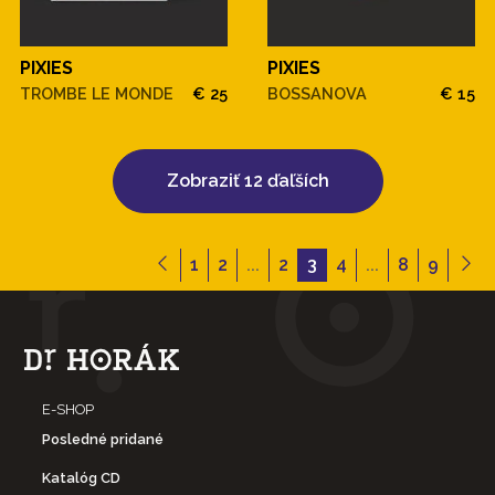
PIXIES
PIXIES
TROMBE LE MONDE
€ 25
BOSSANOVA
€ 15
Zobraziť 12 ďaľších
1
2
...
2
3
4
...
8
9
E-SHOP
Posledné pridané
Katalóg CD