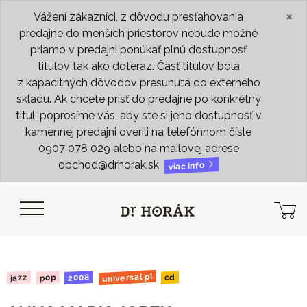
×
Vážení zákazníci, z dôvodu presťahovania
predajne do menších priestorov nebude možné
priamo v predajni ponúkať plnú dostupnosť
titulov tak ako doteraz. Časť titulov bola
z kapacitných dôvodov presunutá do externého
skladu. Ak chcete prísť do predajne po konkrétny
titul, poprosíme vás, aby ste si jeho dostupnosť v
kamennej predajni overili na telefónnom čísle
0907 078 029 alebo na mailovej adrese
obchod@drhorak.sk
viac info
universal pl
2008
jazz
pop
cd