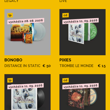
LEGACY
LIVE
cd
lp
vychádza 28. 08. 2026
vychádza 11. 09. 2026
BONOBO
PIXIES
DISTANCE IN STATIC
€ 50
TROMBE LE MONDE
€ 15
cd
lp
vychádza 11. 09. 2026
vychádza 11. 09. 2026