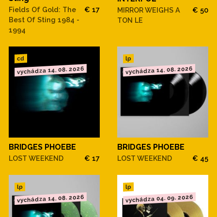
Fields Of Gold: The
€ 17
MIRROR WEIGHS A
€ 50
Best Of Sting 1984 -
TON LE
1994
cd
lp
vychádza 14. 08. 2026
vychádza 14. 08. 2026
BRIDGES PHOEBE
BRIDGES PHOEBE
LOST WEEKEND
€ 17
LOST WEEKEND
€ 45
lp
lp
vychádza 04. 09. 2026
vychádza 14. 08. 2026