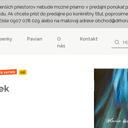
nších priestorov nebude možné priamo v predajni ponúkať pln
. Ak chcete prísť do predajne po konkrétny titul, poprosíme 
m čísle 0907 078 029 alebo na mailovej adrese obchod@drhor
penky
Pavian
O
Kontakt
nás
ck serwis
cd
ek