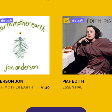
do 24h
do 24h
lp
ERSON JON
PIAF EDITH
TH MOTHER EARTH
€ 40
ESSENTIAL