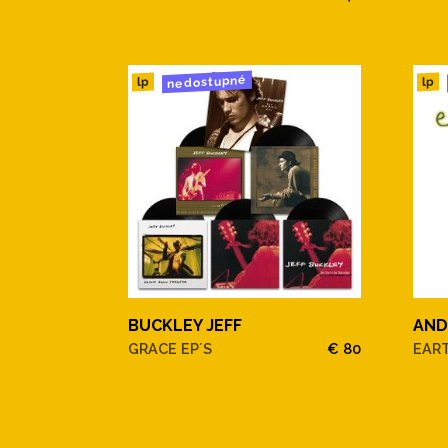
nedostupné
lp
lp
BUCKLEY JEFF
AND
GRACE EP´S
€ 80
EAR