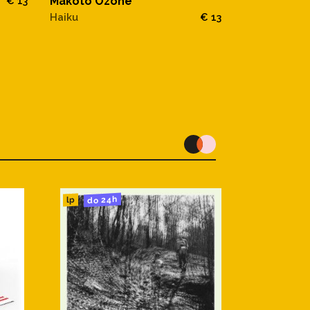
Makoto Ozone
€ 13
Sobremesa
Haiku
€ 13
do 24h
lp