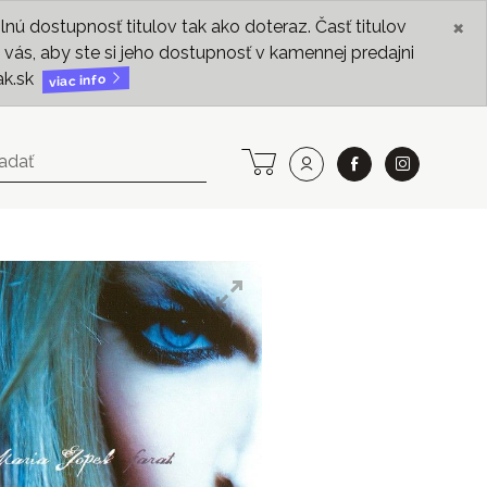
×
ú dostupnosť titulov tak ako doteraz. Časť titulov
vás, aby ste si jeho dostupnosť v kamennej predajni
ak.sk
viac info