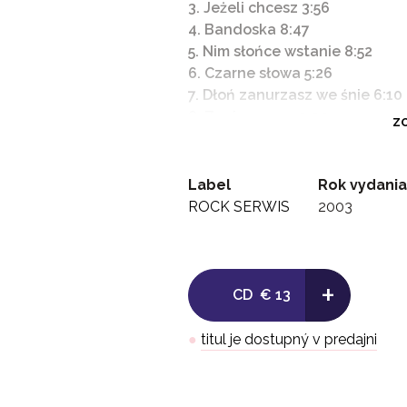
3. Jeżeli chcesz 3:56
4. Bandoska 8:47
5. Nim słońce wstanie 8:52
6. Czarne słowa 5:26
7. Dłoń zanurzasz we śnie 6:10
8. Zanim zasnę 3:02
ZO
9. Nienasycenie 6:34
10. Cnnfians 4:22
11. Upojenie 4:38
Label
Rok vydania
12. Leszek intro 3:24
ROCK SERWIS
2003
13. Cyraneczka 4:26
14. Możliwe 2:51
15. Ale jestem 3:17
+
16. Piosenka dla Stasia 4:42
CD
€ 13
●
titul je dostupný v predajni