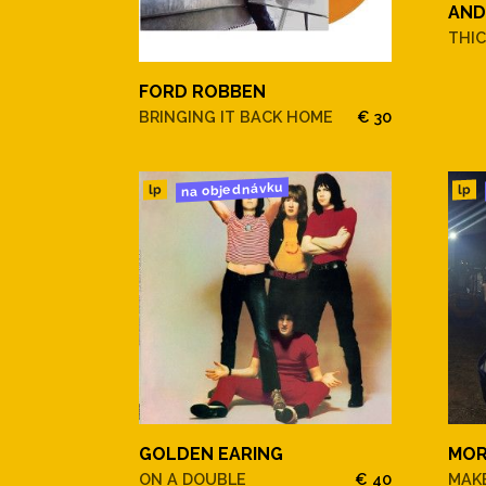
AND
THIC
FORD ROBBEN
BRINGING IT BACK HOME
€ 30
na objednávku
lp
lp
GOLDEN EARING
MOR
ON A DOUBLE
€ 40
MAKE