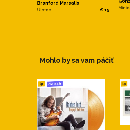
Gonz
Branford Marsalis
Minio
Ulotne
€ 15
Mohlo by sa vam páčiť
do 24h
lp
lp