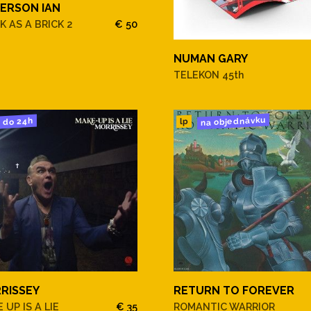
ERSON IAN
K AS A BRICK 2
€ 50
NUMAN GARY
TELEKON 45th
na objednávku
do 24h
lp
RISSEY
RETURN TO FOREVER
 UP IS A LIE
€ 35
ROMANTIC WARRIOR