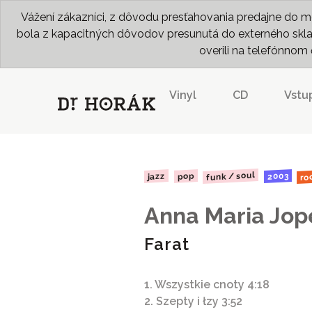
Vážení zákazníci, z dôvodu presťahovania predajne do me
bola z kapacitných dôvodov presunutá do externého skladu
overili na telefónno
Vinyl
CD
Vstu
ro
funk / soul
2003
jazz
pop
Anna Maria Jop
Farat
1. Wszystkie cnoty 4:18
2. Szepty i łzy 3:52