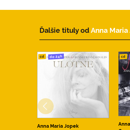
Ďalšie tituly od
Anna Maria
do 24h
cd
cd
Anna
Anna Maria Jopek