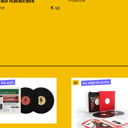
Polanna
alo Rubalcaba
ne
€ 13
na objednávku
do 24h
lp