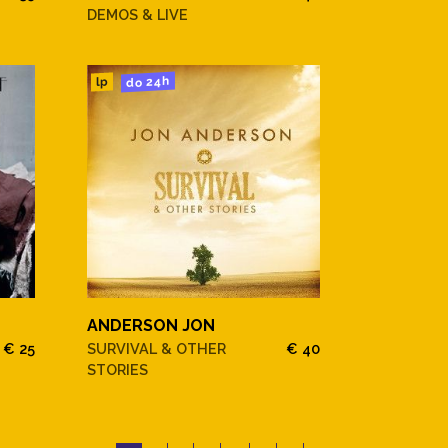
DEMOS & LIVE
do 24h
lp
ANDERSON JON
€ 25
SURVIVAL & OTHER
€ 40
STORIES