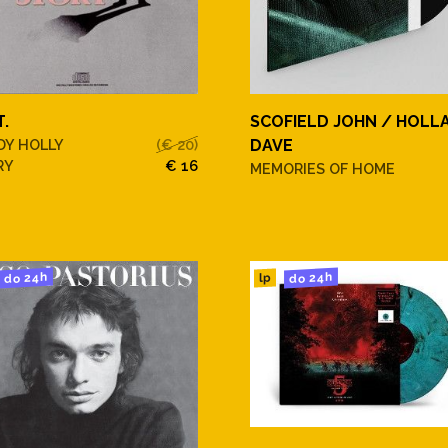
T.
SCOFIELD JOHN / HOLL
DY HOLLY
(€ 20)
DAVE
RY
€ 16
MEMORIES OF HOME
do 24h
do 24h
lp