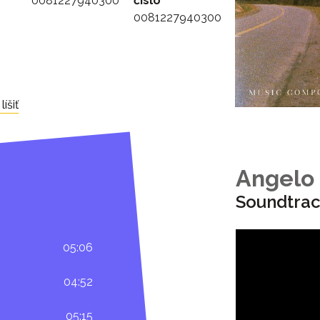
0081227940300
číslo
0081227940300
íšiť
Angelo
Soundtrac
05:06
04:52
05:15