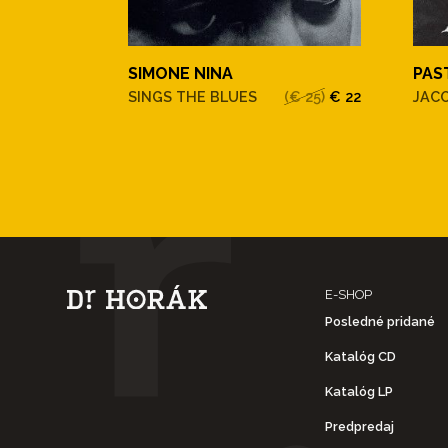
SIMONE NINA
PAS
SINGS THE BLUES
(€ 25)
€ 22
JAC
E-SHOP
Posledné pridané
Katalóg CD
Katalóg LP
Predpredaj