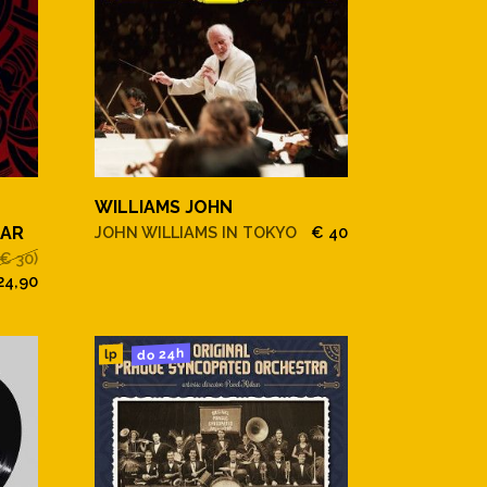
WILLIAMS JOHN
OAR
JOHN WILLIAMS IN TOKYO
€ 40
(€ 30)
24,90
do 24h
lp