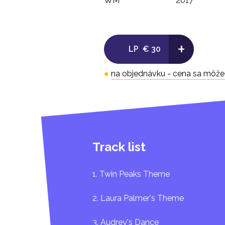
WM
2017
+
LP
€ 30
●
na objednávku - cena sa môže l
Track list
1. Twin Peaks Theme
2. Laura Palmer's Theme
3. Audrey's Dance