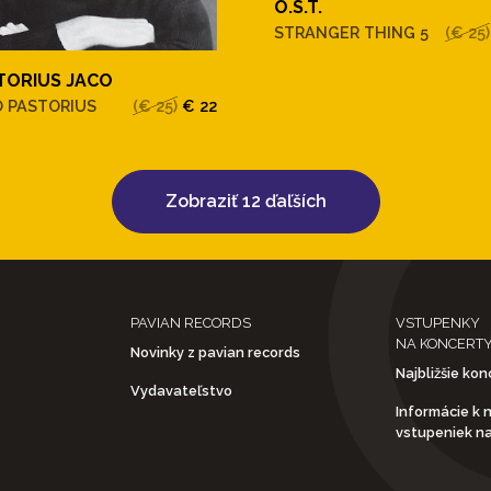
O.S.T.
STRANGER THING 5
(€ 25)
TORIUS JACO
O PASTORIUS
(€ 25)
€ 22
Zobraziť 12 ďaľších
PAVIAN RECORDS
VSTUPENKY
NA KONCERT
Novinky z pavian records
Najbližšie kon
Vydavateľstvo
Informácie k 
vstupeniek n