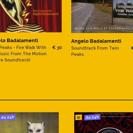
lo Badalamenti
Angelo Badalamenti
Peaks - Fire Walk With
€ 30
Soundtrack From Twin
usic From The Motion
Peaks
re Soundtrack)
do 24h
do 24h
lp