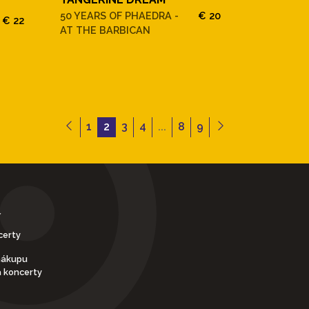
50 YEARS OF PHAEDRA -
€ 20
€ 22
AT THE BARBICAN
1
2
3
4
...
8
9
Y
certy
nákupu
a koncerty