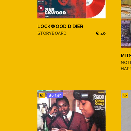
LOCKWOOD DIDIER
STORYBOARD
€ 40
MIT
NOT
HAP
do 24h
lp
lp