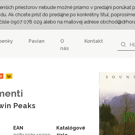
nších priestorov nebude možné priamo v predajni ponúkať pln
. Ak chcete prísť do predajne po konkrétny titul, poprosíme 
m čísle 0907 078 029 alebo na mailovej adrese obchod@drhor
penky
Pavian
O
Kontakt
nás
m
lp
menti
win Peaks
EAN
Katalógové