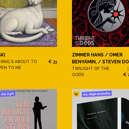
SKI
ZIMMER HANS / OMER
HING´S ABOUT TO
€ 33
BENYAMIN, / STEVEN D
PEN TO ME
TWILIGHT OF THE
GODS
€ 
na objednávku
do 24h
lp