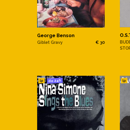
O.S.
George Benson
BUD
Giblet Gravy
€ 30
STO
do 24h
lp
lp