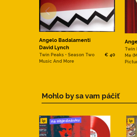
Angelo Badalamenti
Ange
David Lynch
Twin 
Twin Peaks • Season Two
€ 40
Me (M
Music And More
Pictu
Mohlo by sa vam páčiť
na objednávku
lp
lp