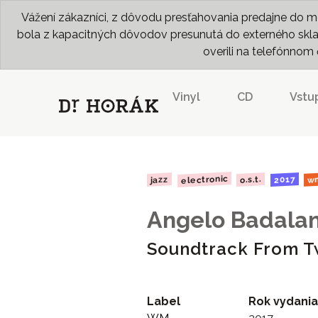
Vážení zákazníci, z dôvodu presťahovania predajne do me
bola z kapacitných dôvodov presunutá do externého skladu
overili na telefónno
Vinyl
CD
Vstu
electronic
o.s.t.
2017
jazz
w
Angelo Badala
Soundtrack From T
Label
Rok vydania