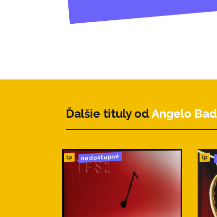
Ďalšie tituly od
Angelo Bad
nedostupné
lp
lp