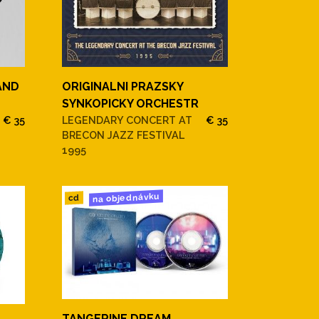
AND
ORIGINALNI PRAZSKY
SYNKOPICKY ORCHESTR
€ 35
LEGENDARY CONCERT AT
€ 35
BRECON JAZZ FESTIVAL
1995
na objednávku
cd
TANGERINE DREAM