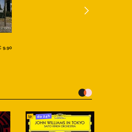
€ 9,90
do 24h
lp