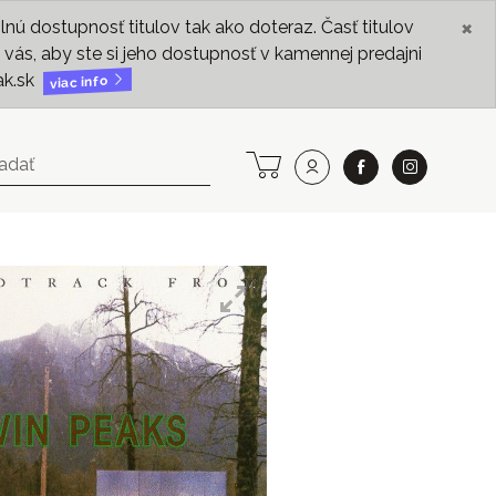
×
ú dostupnosť titulov tak ako doteraz. Časť titulov
vás, aby ste si jeho dostupnosť v kamennej predajni
ak.sk
viac info