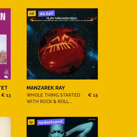
do 24h
cd
TET
MANZAREK RAY
€ 13
WHOLE THING STARTED
€ 15
WITH ROCK & ROLL...
nedostupné
lp