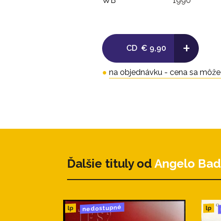
WB
1990
+
CD
€ 9,90
●
na objednávku - cena sa môže l
Ďalšie tituly od
Angelo Bad
nedostupné
lp
lp