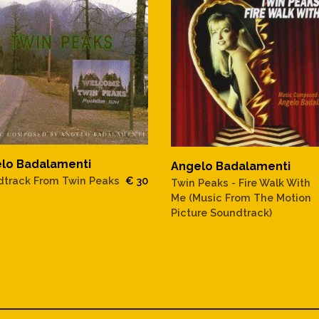
lo Badalamenti
Angelo Badalamenti
track From Twin Peaks
€ 30
Twin Peaks - Fire Walk With
Me (Music From The Motion
Picture Soundtrack)