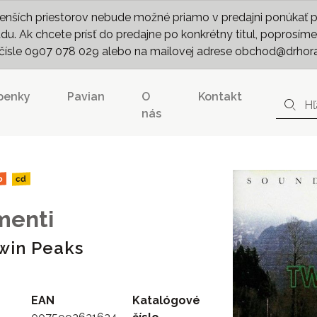
nších priestorov nebude možné priamo v predajni ponúkať pln
. Ak chcete prísť do predajne po konkrétny titul, poprosíme 
m čísle 0907 078 029 alebo na mailovej adrese obchod@drhor
penky
Pavian
O
Kontakt
nás
b
cd
menti
win Peaks
EAN
Katalógové