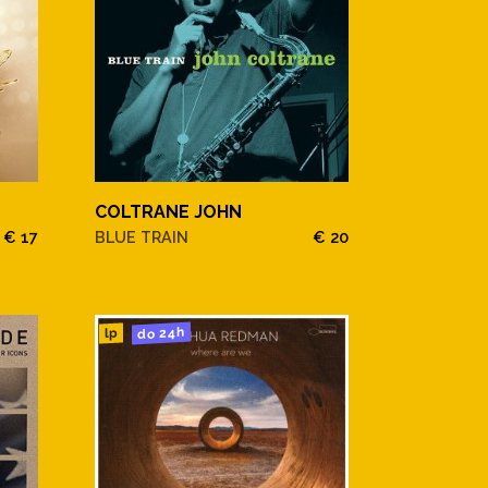
COLTRANE JOHN
€ 17
BLUE TRAIN
€ 20
do 24h
lp