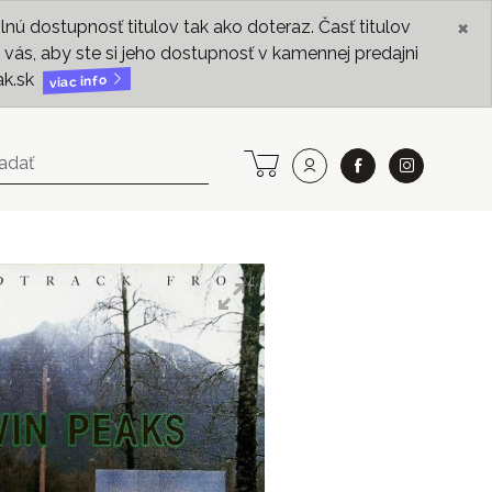
×
ú dostupnosť titulov tak ako doteraz. Časť titulov
vás, aby ste si jeho dostupnosť v kamennej predajni
ak.sk
viac info