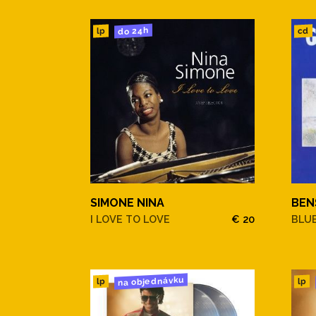
do 24h
cd
lp
BEN
SIMONE NINA
BLU
I LOVE TO LOVE
€ 20
na objednávku
lp
lp