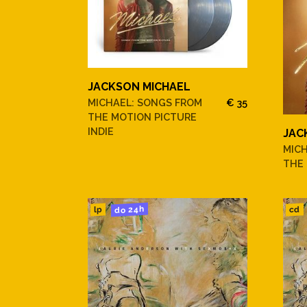
JACKSON MICHAEL
MICHAEL: SONGS FROM
€ 35
THE MOTION PICTURE
INDIE
JAC
MIC
THE
do 24h
cd
lp