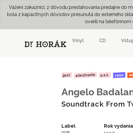
Vážení zákazníci, z dôvodu presťahovania predajne do me
bola z kapacitných dôvodov presunutá do externého skladu
overili na telefónno
Vinyl
CD
Vstu
electronic
1990
o.s.t.
jazz
w
Angelo Badala
Soundtrack From T
Label
Rok vydania