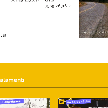
0075992631624
číslo
7599-26316-2
íšiť
alamenti
na objednávku
na objednávku
lp