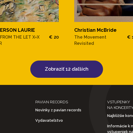
ERSON LAURIE
Christian McBride
 FROM THE LET X=X
€ 20
The Movement
€ 
R
Revisited
Zobraziť 12 ďaľších
PAVIAN RECORDS
VSTUPENKY
NA KONCERT
Novinky z pavian records
Najbližšie kon
Vydavateľstvo
Informácie k 
vstupeniek n