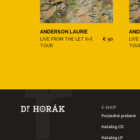
ANDERSON LAURIE
AND
LIVE FROM THE LET X=X
€ 50
LIVE
TOUR
TOU
E-SHOP
Posledné pridané
Katalóg CD
Katalóg LP