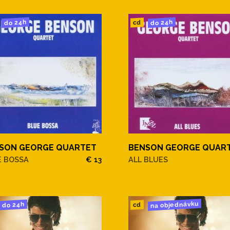
do 24h
do 24h
cd
SON GEORGE QUARTET
BENSON GEORGE QUAR
E BOSSA
€ 13
ALL BLUES
na objednávku
do 24h
cd