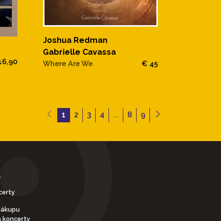
Joshua Redman
Gabrielle Cavassa
16,90
Where Are We
€ 45
1
2
3
4
...
8
9
Y
certy
nákupu
a koncerty