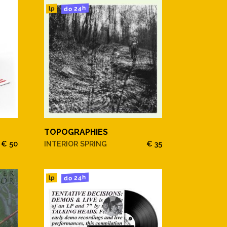
do 24h
lp
TOPOGRAPHIES
€ 50
INTERIOR SPRING
€ 35
do 24h
lp