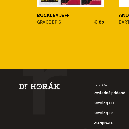
BUCKLEY JEFF
AND
GRACE EP´S
€ 80
EAR
E-SHOP
Posledné pridané
Katalóg CD
Katalóg LP
Predpredaj