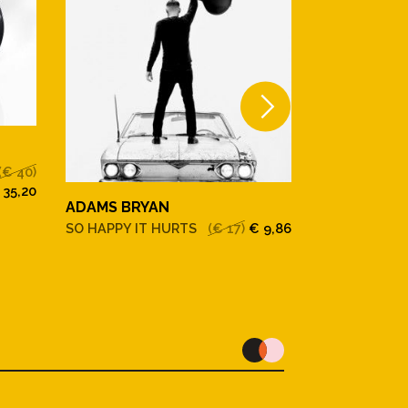
(€ 40)
 35,20
ADAMS BRYAN
ADAMS BRY
SO HAPPY IT HURTS
(€ 17)
€ 9,86
LIVE AT ROY