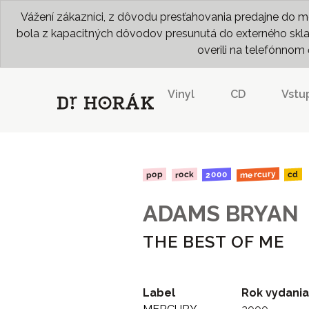
Vážení zákazníci, z dôvodu presťahovania predajne do me
bola z kapacitných dôvodov presunutá do externého skladu
overili na telefónno
Vinyl
CD
Vstu
mercury
2000
rock
pop
cd
ADAMS BRYAN
THE BEST OF ME
Label
Rok vydania