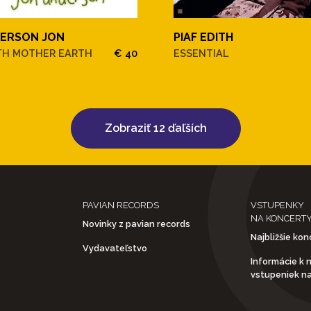
ERSON JON
PIAF EDITH
TH MOTHER EARTH
€ 40
ESSENTIAL
Zobraziť 12 ďaľších
PAVIAN RECORDS
VSTUPENKY
NA KONCERT
Novinky z pavian records
Najbližšie kon
Vydavateľstvo
Informácie k 
vstupeniek n