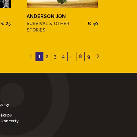
ANDERSON JON
€ 25
SURVIVAL & OTHER
€ 40
STORIES
1
2
3
4
...
8
9
Y
certy
nákupu
a koncerty