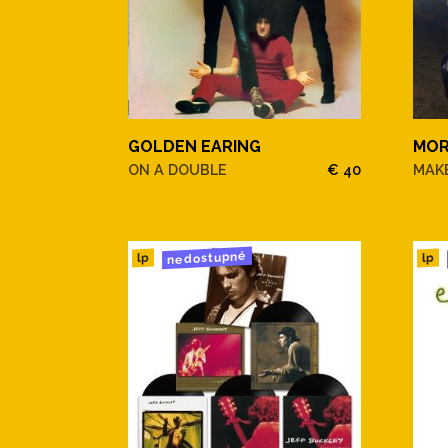
GOLDEN EARING
MOR
ON A DOUBLE
€ 40
MAKE
nedostupné
lp
lp