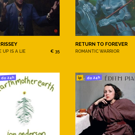
RISSEY
RETURN TO FOREVER
 UP IS A LIE
€ 35
ROMANTIC WARRIOR
do 24h
do 24h
lp