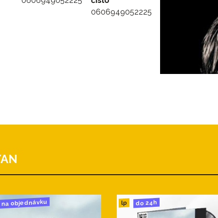
0606949052225
číslo
0606949052225
YAN
na objednávku
do 24h
lp