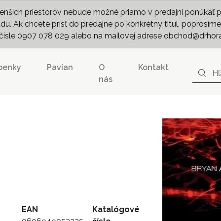
nších priestorov nebude možné priamo v predajni ponúkať pln
. Ak chcete prísť do predajne po konkrétny titul, poprosíme 
m čísle 0907 078 029 alebo na mailovej adrese obchod@drhor
penky
Pavian
O
Kontakt
nás
EAN
Katalógové