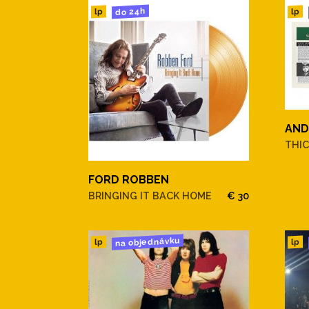
do 24h
lp
lp
AND
THIC
FORD ROBBEN
BRINGING IT BACK HOME
€ 30
na objednávku
lp
lp