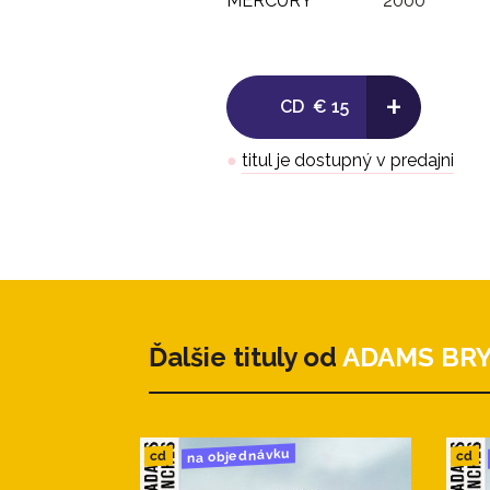
MERCURY
2000
+
CD
€ 15
●
titul je dostupný v predajni
Ďalšie tituly od
ADAMS BR
na objednávku
cd
cd