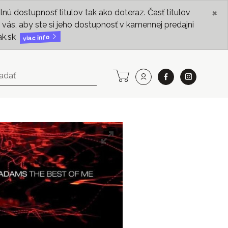
×
ú dostupnosť titulov tak ako doteraz. Časť titulov
vás, aby ste si jeho dostupnosť v kamennej predajni
ak.sk
viac info