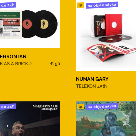
na objednávku
do 24h
lp
ERSON IAN
K AS A BRICK 2
€ 50
NUMAN GARY
TELEKON 45th
na objednávku
do 24h
lp