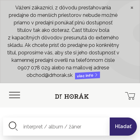
×
Vážení zákazníci, z dôvodu presťahovania
predajne do menších priestorov nebude možné
priamo v predajni ponúkať plnú dostupnosť
titulov tak ako doteraz. Časť titulov bola
z kapacitných dôvodov presunutá do externého
skladu. Ak chcete prísť do predajne po konkrétny
titul, poprosíme vás, aby ste si jeho dostupnosť v
kamennej predajni overili na telefónnom čísle
0907 078 029 alebo na mailovej adrese
obchod@drhorak.sk
viac info
Hľadať