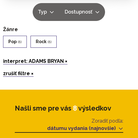
Typ
Dostupnosť
Žánre
Pop
Rock
(8)
(8)
interpret: ADAMS BRYAN ×
zrušiť filtre ×
Našli sme pre vás
8
výsledkov
Zoradiť podľa:
dátumu vydania (najnovšie)