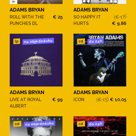
ADAMS BRYAN
ADAMS BRYAN
ROLL WITH THE
€ 25
SO HAPPY IT
(€ 17)
PUNCHES DL
HURTS
€ 9,86
na objednávku
do 24h
cd
lp
ADAMS BRYAN
ADAMS BRYAN
LIVE AT ROYAL
€ 99
ICON
(€ 15)
€ 10,05
ALBERT
na objednávku
do 24h
cd
cd