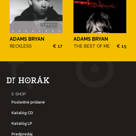
ADAMS BRYAN
ADAMS BRYAN
RECKLESS
€ 17
THE BEST OF ME
€ 15
E-SHOP
Posledné pridané
Katalóg CD
Katalóg LP
Predpredaj