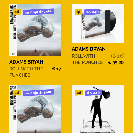
na objednávku
do 24h
cd
lp
ADAMS BRYAN
ROLL WITH
(€ 40)
ADAMS BRYAN
THE PUNCHES
€ 35,20
ROLL WITH THE
€ 17
PUNCHES
na objednávku
do 24h
cd
cd