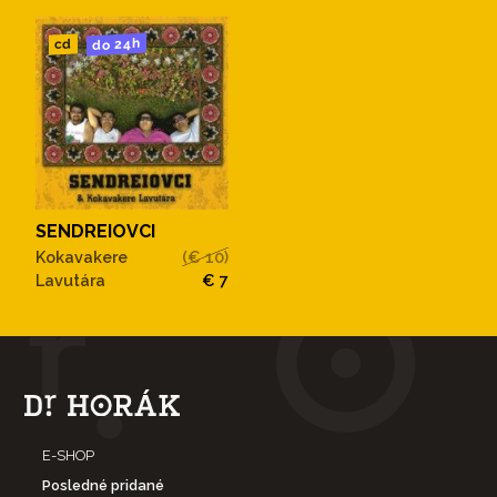
do 24h
cd
SENDREIOVCI
Kokavakere
(€ 10)
Lavutára
€ 7
E-SHOP
Posledné pridané