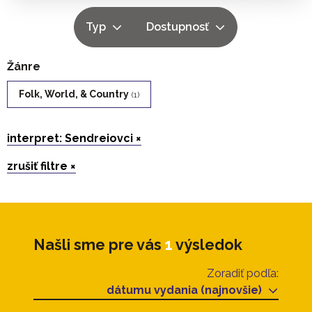
Typ
Dostupnosť
Žánre
Folk, World, & Country
(1)
interpret: Sendreiovci ×
zrušiť filtre ×
Našli sme pre vás
1
výsledok
Zoradiť podľa:
dátumu vydania (najnovšie)