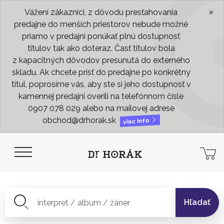
×
Vážení zákazníci, z dôvodu presťahovania
predajne do menších priestorov nebude možné
priamo v predajni ponúkať plnú dostupnosť
titulov tak ako doteraz. Časť titulov bola
z kapacitných dôvodov presunutá do externého
skladu. Ak chcete prísť do predajne po konkrétny
titul, poprosíme vás, aby ste si jeho dostupnosť v
kamennej predajni overili na telefónnom čísle
0907 078 029 alebo na mailovej adrese
obchod@drhorak.sk
viac info
Hľadať