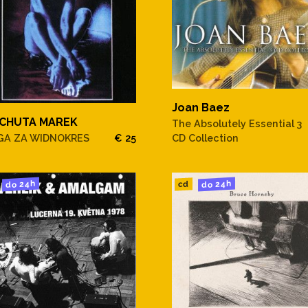
Joan Baez
CHUTA MAREK
The Absolutely Essential 3
GA ZA WIDNOKRES
€ 25
CD Collection
do 24h
do 24h
cd