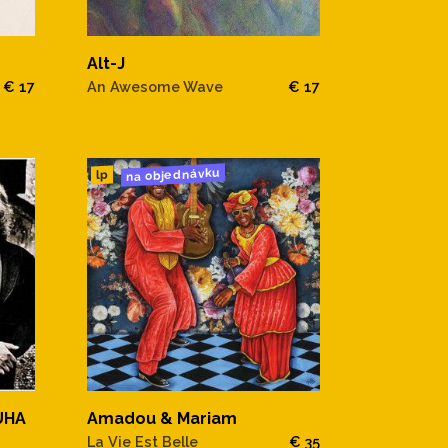
Alt-J
€ 17
An Awesome Wave
€ 17
na objednávku
lp
UHA
Amadou & Mariam
La Vie Est Belle
€ 35