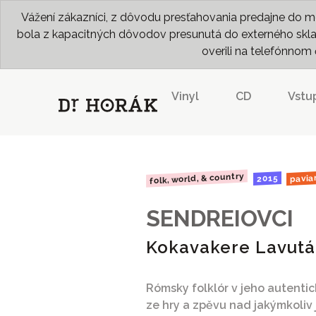
Vážení zákazníci, z dôvodu presťahovania predajne do me
bola z kapacitných dôvodov presunutá do externého skladu
overili na telefónno
Vinyl
CD
Vstu
folk, world, & country
pavia
2015
SENDREIOVCI
Kokavakere Lavutá
Rómsky folklór v jeho autentic
ze hry a zpěvu nad jakýmkoliv 