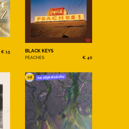
BLACK KEYS
€ 15
PEACHES
€ 40
na objednávku
cd