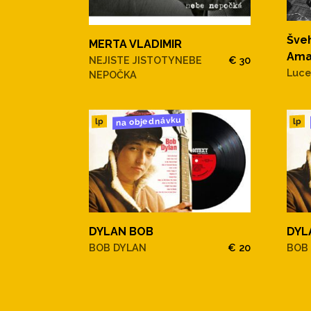
Šveh
MERTA VLADIMIR
Ama
NEJISTE JISTOTYNEBE
€ 30
Luce
NEPOČKA
na objednávku
lp
lp
DYLAN BOB
DYL
BOB DYLAN
€ 20
BOB