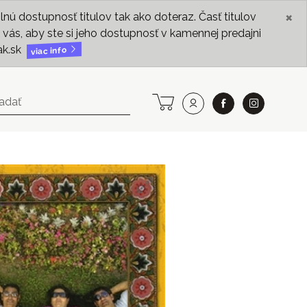
×
ú dostupnosť titulov tak ako doteraz. Časť titulov
vás, aby ste si jeho dostupnosť v kamennej predajni
ak.sk
viac info