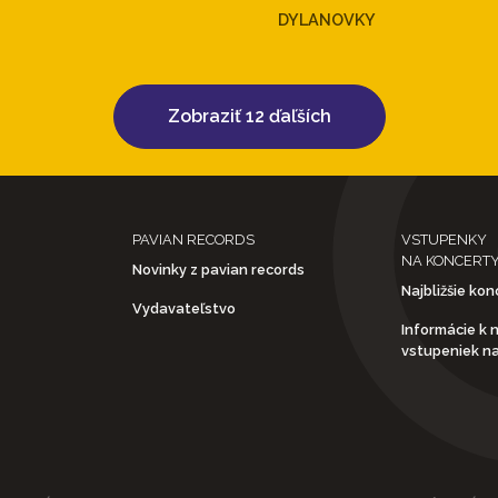
DYLANOVKY
Zobraziť 12 ďaľších
PAVIAN RECORDS
VSTUPENKY
NA KONCERT
Novinky z pavian records
Najbližšie kon
Vydavateľstvo
Informácie k 
vstupeniek n