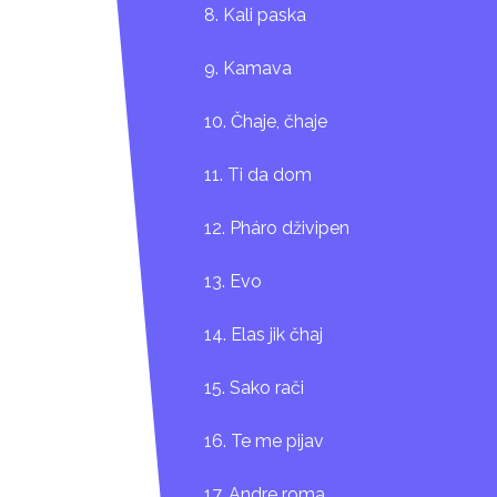
8. Kali paska
9. Kamava
10. Čhaje, čhaje
11. Ti da dom
12. Pháro dživipen
13. Evo
14. Elas jik čhaj
15. Sako rači
16. Te me pijav
17. Andre roma