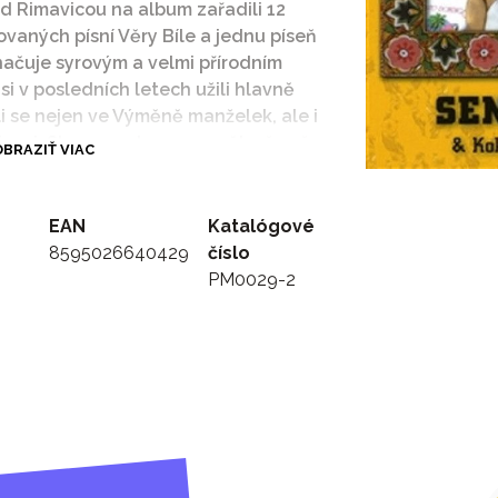
d Rimavicou na album zařadili 12
vaných písní Věry Bíle a jednu píseň
načuje syrovým a velmi přírodním
 v posledních letech užili hlavně
li se nejen ve Výměně manželek, ale i
ovci. Skoro se ale zapomnělo, že už
BRAZIŤ VIAC
vakere Lavutára. I přesto, že se
avní hvězdou je vždy Vlado, jako
, která se se svým fenomenálním
EAN
Katalógové
rské Carnegie Hall. Nahrávka sice
8595026640429
číslo
t z ní budou mít fanoušci série
PM0029-2
rómský folklór v jeho autentické
ci slovenského vydavatelství Pavián