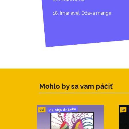
18. Imar avel, Džava mange
Mohlo by sa vam páčiť
na objednávku
cd
lp