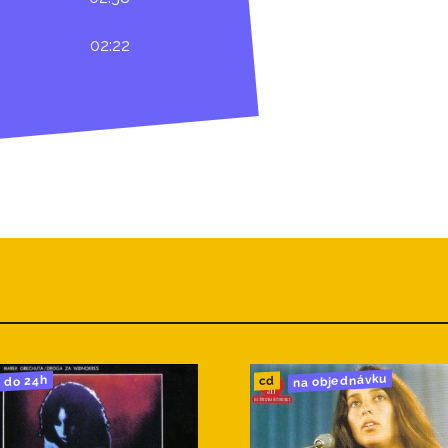
02:22
na objednávku
do 24h
cd