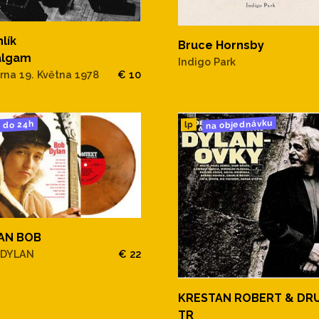
lík
Bruce Hornsby
lgam
Indigo Park
rna 19. Května 1978
€ 10
na objednávku
do 24h
lp
AN BOB
 DYLAN
€ 22
KRESTAN ROBERT & DR
TR