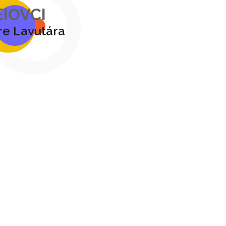
IOVCI
e Lavutára