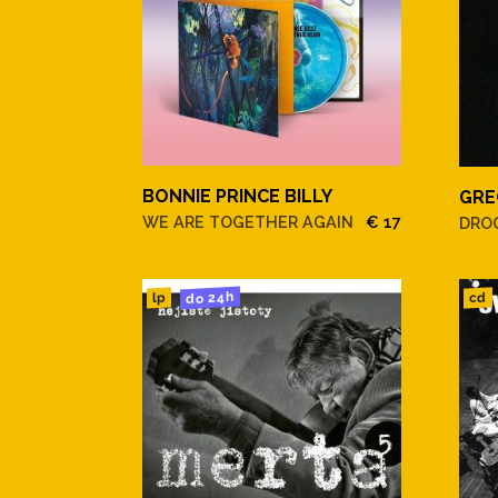
BONNIE PRINCE BILLY
GRE
WE ARE TOGETHER AGAIN
€ 17
DRO
do 24h
cd
lp