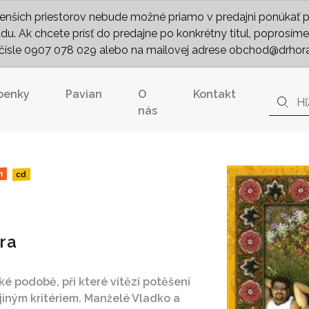
nších priestorov nebude možné priamo v predajni ponúkať pln
. Ak chcete prísť do predajne po konkrétny titul, poprosíme 
m čísle 0907 078 029 alebo na mailovej adrese obchod@drhor
penky
Pavian
O
Kontakt
nás
n
cd
ra
ké podobě, při které vítězí potěšení
jiným kritériem. Manželé Vladko a