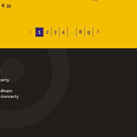
€ 33
1
2
3
4
...
8
9
Y
certy
nákupu
a koncerty