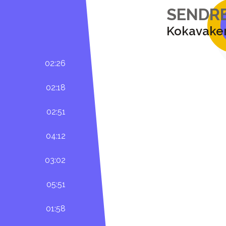
SENDRE
Kokavaker
02:26
02:18
02:51
04:12
03:02
05:51
01:58