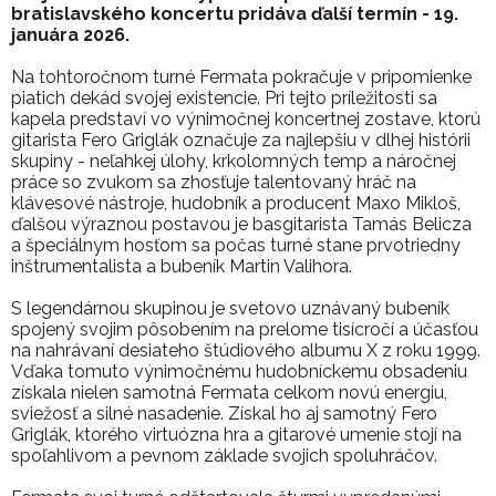
bratislavského koncertu pridáva ďalší termín - 19.
januára 2026.
Na tohtoročnom turné Fermata pokračuje v pripomienke
piatich dekád svojej existencie. Pri tejto príležitosti sa
kapela predstaví vo výnimočnej koncertnej zostave, ktorú
gitarista Fero Griglák označuje za najlepšiu v dlhej histórii
skupiny - neľahkej úlohy, krkolomných temp a náročnej
práce so zvukom sa zhosťuje talentovaný hráč na
klávesové nástroje, hudobník a producent Maxo Mikloš,
ďalšou výraznou postavou je basgitarista Tamás Belicza
a špeciálnym hosťom sa počas turné stane prvotriedny
inštrumentalista a bubeník Martin Valihora.
S legendárnou skupinou je svetovo uznávaný bubeník
spojený svojim pôsobením na prelome tisícročí a účasťou
na nahrávaní desiateho štúdiového albumu X z roku 1999.
Vďaka tomuto výnimočnému hudobníckemu obsadeniu
získala nielen samotná Fermata celkom novú energiu,
sviežosť a silné nasadenie. Získal ho aj samotný Fero
Griglák, ktorého virtuózna hra a gitarové umenie stojí na
spoľahlivom a pevnom základe svojich spoluhráčov.