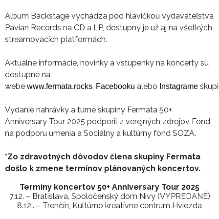
Album Backstage vychádza pod hlavičkou vydavateľstva
Pavian Records na CD a LP, dostupný je už aj na všetkých
streamovacích platformách.
Aktuálne informácie, novinky a vstupenky na koncerty sú
dostupné na
webe
,
alebo
skupi
www.fermata.rocks
Facebooku
Instagrame
Vydanie nahrávky a turné skupiny Fermata 50+
Anniversary Tour 2025 podporil z verejných zdrojov Fond
na podporu umenia a Sociálny a kultúrny fond SOZA.
*Zo zdravotných dôvodov člena skupiny Fermata
došlo k zmene termínov plánovaných koncertov.
Termíny koncertov 50+ Anniversary Tour 2025
7.12. – Bratislava, Spoločenský dom Nivy (VYPREDANÉ)
8.12.. – Trenčín, Kultúrno kreatívne centrum Hviezda