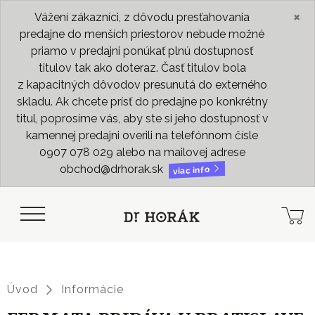
×
Vážení zákazníci, z dôvodu presťahovania
predajne do menších priestorov nebude možné
priamo v predajni ponúkať plnú dostupnosť
titulov tak ako doteraz. Časť titulov bola
z kapacitných dôvodov presunutá do externého
skladu. Ak chcete prísť do predajne po konkrétny
titul, poprosíme vás, aby ste si jeho dostupnosť v
kamennej predajni overili na telefónnom čísle
0907 078 029 alebo na mailovej adrese
obchod@drhorak.sk
viac info
Úvod
Informácie