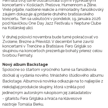
Fermata svoj turné odštartovala štyrmi vypredanými
koncertami v Košiciach, Prešove, Humennom a Žiline.
Vrelé prijatie, nadšené reakcie a mimoriadny fanúšikovský
záujem dokazuje aj pridanie druhého bratislavského
koncertu. Ten sa uskutoční v pondelok, 19. januára 2026
pod hlavičkou One Day Jazz Festivalu v Neptune Clube
na Kollárskej ulici.
V druhej polovici novembra bude turné pokračovať vo
Zvolene, Brezne a Prievidzi. V decembri turné zavŕši
koncertami v Trenčíne a Bratislave. Fero Griglák so
skupinou na koncertoch prezentuje bohatý prierez celou
tvorbou Fermaty.
Nový album Backstage
Spoločne so štartom výročného turné sa fanúšikovia
dočkali aj vydania nového, trinásteho štúdiového albumu
Backstage. Albumová
novinka odkazuje na to najlepšie z
niekdajšej produkcie skupiny, ktorá vznikla pod
jedinečným autorským rukopisom jej zakladateľov
-
gitaristu Fera Grigláka a hráča na klávesové
nástroje Tomáša Berku.