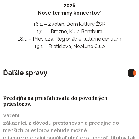
2026
Nové termíny koncertov*
16.1. – Zvolen, Dom kultúry ŽSR
17.1. – Brezno, Klub Bombura
18.1. – Prievidza, Regionálne kultúrne centrum
19.1. - Bratislava, Neptune Club
Ďaľšie správy
Predajňa sa presťahovala do pôvodných
priestorov.
Vážení
zákazníci, z dôvodu presťahovania predajne do
menších priestorov nebude možné
priamo v predajni ponúkať plnú dostupnosť titulov tak