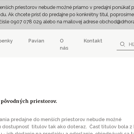
nších priestorov nebude možné priamo v predajni ponúkať pln
. Ak chcete prísť do predajne po konkrétny titul, poprosíme 
m čísle 0907 078 029 alebo na mailovej adrese obchod@drhor
penky
Pavian
O
Kontakt
nás
 pôvodných priestorov.
vania predajne do menších priestorov nebude možné
ú dostupnosť titulov tak ako doteraz. Časť titulov bola 
 - ich dodanie na predajňu a odoslanie objednávok sa tak