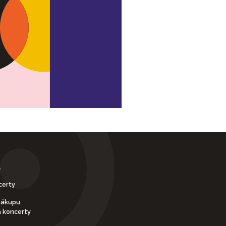
Y
certy
nákupu
a koncerty