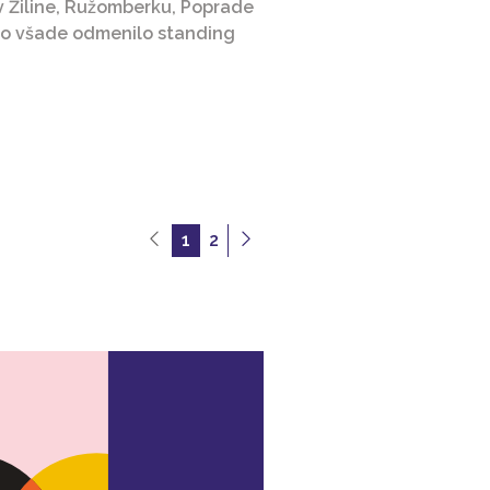
 Žiline, Ružomberku, Poprade
 ho všade odmenilo standing
1
2