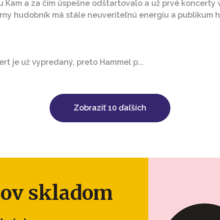
Kam a za čím úspešne odštartovalo a už prvé koncerty v
dárny hudobník má stále neuveriteľnú energiu a publikum
rt je už vypredaný, preto Hammel p...
Zobraziť 10 ďaľších
ulov skladom