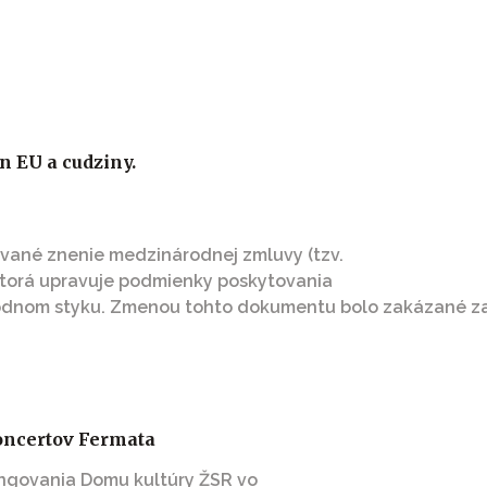
n EU a cudziny.
zované znenie medzinárodnej zmluvy (tzv.
 ktorá upravuje podmienky poskytovania
odnom styku. Zmenou tohto dokumentu bolo zakázané zas
oncertov Fermata
ngovania Domu kultúry ŽSR vo