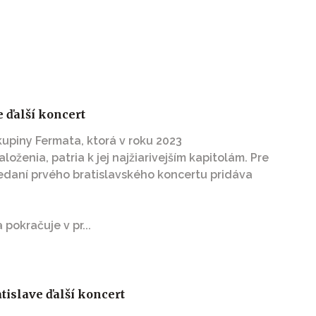
e ďalší koncert
kupiny Fermata, ktorá v roku 2023
loženia, patria k jej najžiarivejším kapitolám. Pre
edaní prvého bratislavského koncertu pridáva
pokračuje v pr...
islave ďalší koncert