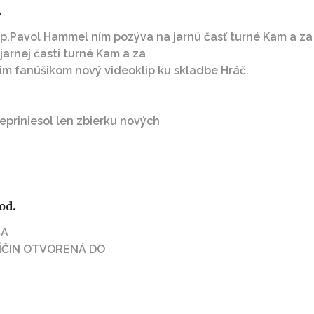
A
p.Pavol Hammel ním pozýva na jarnú časť turné Kam a za
jarnej časti turné Kam a za
im fanúšikom nový videoklip ku skladbe Hráč.
epriniesol len zbierku nových
od.
ŠA
ÝCH PRÍČIN OTVORENÁ DO