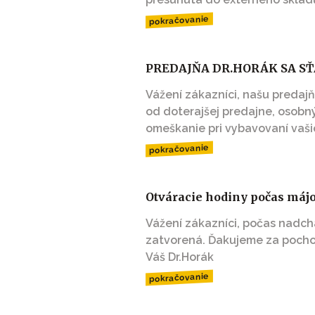
pokračovanie
PREDAJŇA DR.HORÁK SA S
Vážení zákazníci, našu preda
od doterajšej predajne, osob
omeškanie pri vybavovaní vaši
pokračovanie
Otváracie hodiny počas májo
Vážení zákazníci, počas nadch
zatvorená. Ďakujeme za pochop
Váš Dr.Horák
pokračovanie