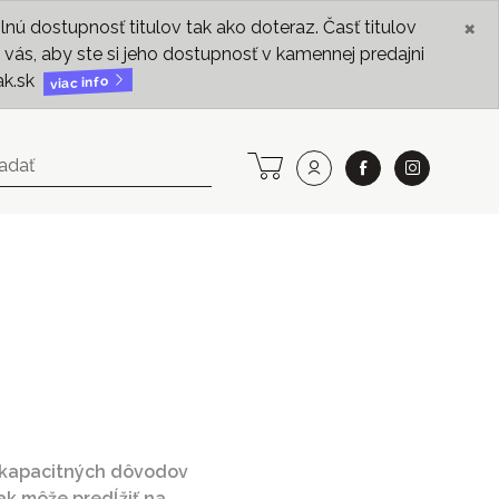
×
ú dostupnosť titulov tak ako doteraz. Časť titulov
vás, aby ste si jeho dostupnosť v kamennej predajni
ak.sk
viac info
z kapacitných dôvodov
 môže predĺžiť na...