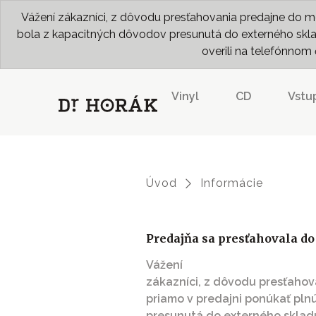
Vážení zákazníci, z dôvodu presťahovania predajne do me
bola z kapacitných dôvodov presunutá do externého skladu
overili na telefónno
Vinyl
CD
Vstu
Úvod
Informácie
Predajňa sa presťahovala do
Vážení
zákazníci, z dôvodu presťaho
priamo v predajni ponúkať pln
presunutá do externého skladu