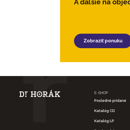
A ďaľšie na obj
Zobraziť ponuku
E-SHOP
Posledné pridané
Katalóg CD
Katalóg LP