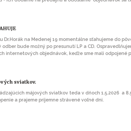
ŤAHUJE
jňu Dr.Horák na Medenej 19 momentálne sťahujeme do pôv
ný odber bude možný po presunutí LP a CD. Ospravedlňuj
ch internetových objednávok, keďže sme mali odpojené po
vých sviatkov.
ádzajúcich májových sviatkov teda v dňoch 1.5.2026 a 8
enie a prajeme príjemne strávené voľné dni.