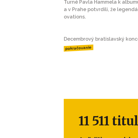
Turné Pavla Hammela k albumu 
a v Prahe potvrdili, že legen
ovations.
Decembrový bratislavský konce
pokračovanie
11 511 tit