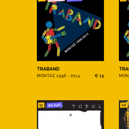
TRABAND
TRA
MONTAZ 1996 - 2014
€ 15
MONT
do 24h
cd
lp