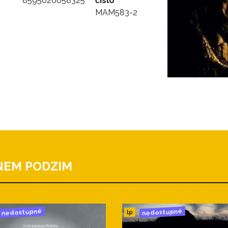
8595026658325
číslo
MAM583-2
NEM PODZIM
nedostupné
nedostupné
lp