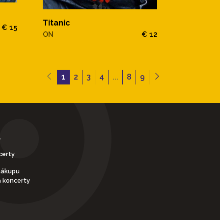
Titanic
€ 15
ON
€ 12
1
2
3
4
...
8
9
Y
certy
nákupu
a koncerty