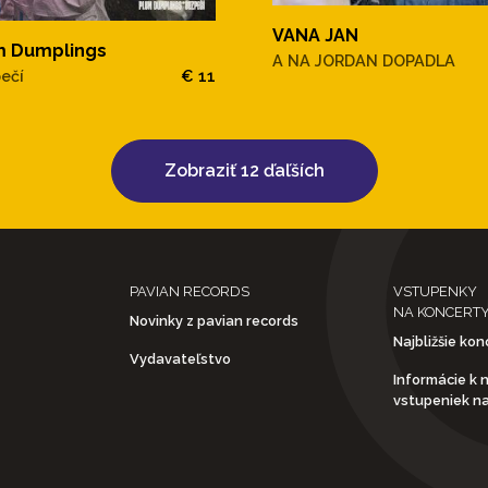
VANA JAN
m Dumplings
A NA JORDAN DOPADLA
ečí
€ 11
Zobraziť 12 ďaľších
PAVIAN RECORDS
VSTUPENKY
NA KONCERT
Novinky z pavian records
Najbližšie kon
Vydavateľstvo
Informácie k 
vstupeniek n