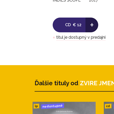
INDIES SCOPE
2017
+
CD
€ 12
●
titul je dostupný v predajni
Ďalšie tituly od
ZVIRE JME
nedostupné
cd
lp