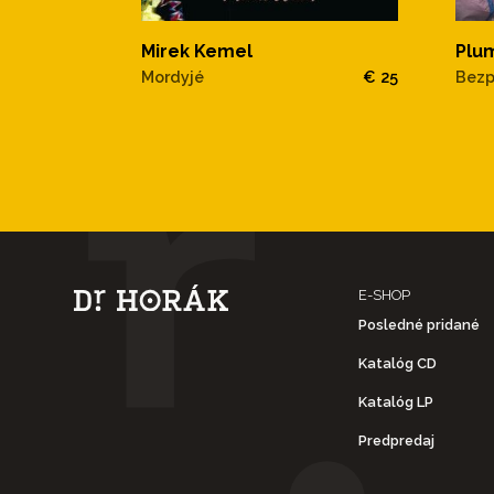
Mirek Kemel
Plu
Mordyjé
€ 25
Bezp
E-SHOP
Posledné pridané
Katalóg CD
Katalóg LP
Predpredaj