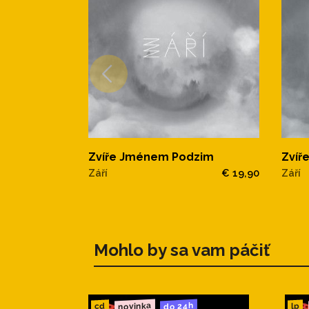
Zvíře Jménem Podzim
Zvíř
Září
€ 19,90
Září
Mohlo by sa vam páčiť
novinka
do 24h
cd
lp