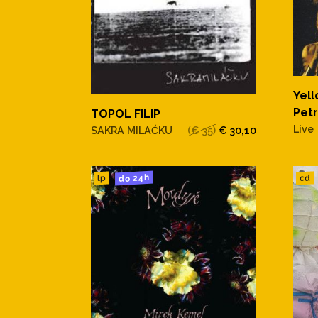
Yell
Petr
TOPOL FILIP
Live
SAKRA MILAĆKU
(€ 35)
€ 30,10
do 24h
cd
lp