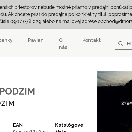
nších priestorov nebude možné priamo v predajni ponúkať pln
. Ak chcete prísť do predajne po konkrétny titul, poprosíme 
m čísle 0907 078 029 alebo na mailovej adrese obchod@drhor
penky
Pavian
O
Kontakt
nás
 PODZIM
DZIM
EAN
Katalógové