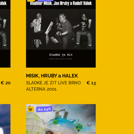
MISIK, HRUBY a HALEK
€ 20
SLADKE JE ZIT LIVE BRNO
€ 13
ALTERNA 2001
do 24h
lp