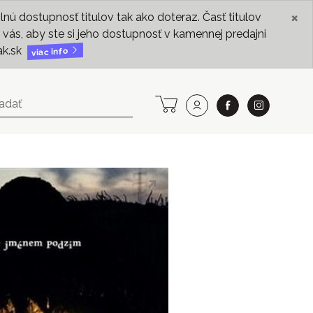
×
ú dostupnosť titulov tak ako doteraz. Časť titulov
vás, aby ste si jeho dostupnosť v kamennej predajni
ak.sk
viac info