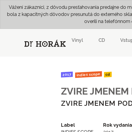
Vážení zákazníci, z dôvodu presťahovania predajne do me
bola z kapacitných dôvodov presunutá do externého skladu
overili na telefónno
Vinyl
CD
Vstu
indies scope
2017
cd
ZVIRE JMENEM
ZVIRE JMENEM PO
Label
Rok vydania