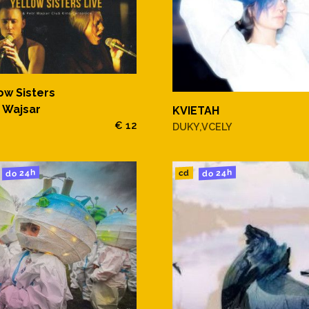
ow Sisters
 Wajsar
KVIETAH
€ 12
DUKY,VCELY
do 24h
do 24h
cd