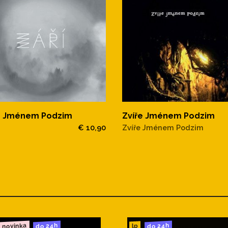
e Jménem Podzim
Zvíře Jménem Podzim
€ 10,90
Zvíře Jménem Podzim
novinka
do 24h
do 24h
lp