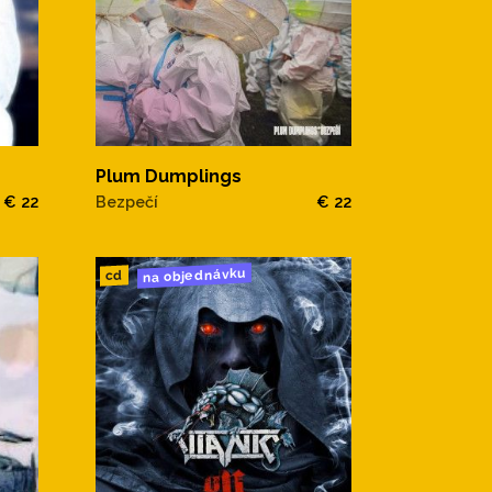
Plum Dumplings
€ 22
Bezpečí
€ 22
na objednávku
cd