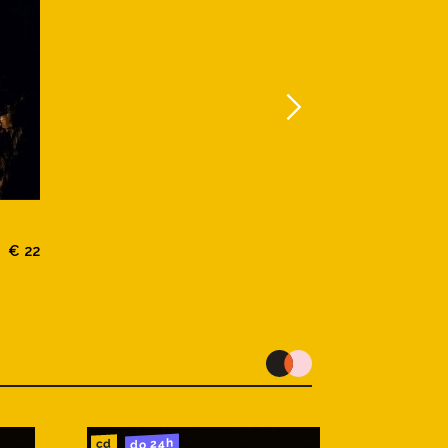
€ 22
do 24h
cd