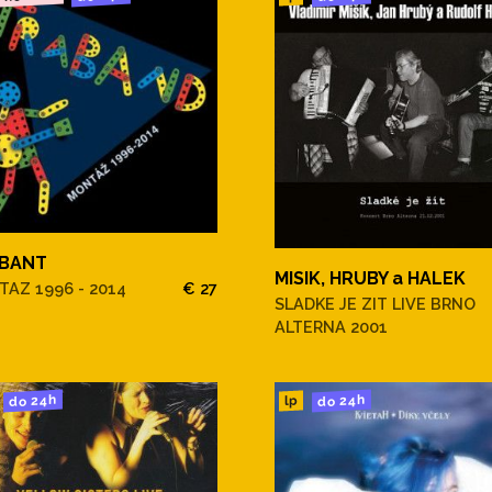
BANT
MISIK, HRUBY a HALEK
AZ 1996 - 2014
€ 27
SLADKE JE ZIT LIVE BRNO
ALTERNA 2001
do 24h
do 24h
lp