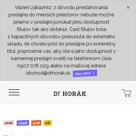
×
Vážení zákazníci, z dôvodu presťahovania
predajne do menších priestorov nebude možné
priamo v predajni ponúkať plnú dostupnosť
titulov tak ako doteraz. Časť titulov bola
z kapacitných dôvodov presunutá do externého
skladu. Ak chcete prísť do predajne po konkrétny
titul, poprosíme vás, aby ste si jeho dostupnosť v
kamennej predajni overili na telefónnom čísle
0907 078 029 alebo na mailovej adrese
obchod@drhorak.sk
viac info
1996
rock
emi
cd