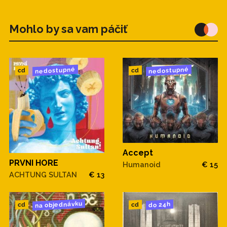
Mohlo by sa vam páčiť
nedostupné
nedostupné
cd
cd
Accept
PRVNI HORE
Humanoid
€ 15
ACHTUNG SULTAN
€ 13
na objednávku
do 24h
cd
cd