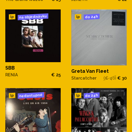
na objednávku
do 24h
lp
lp
SBB
Greta Van Fleet
RENIA
€ 25
Starcatcher
(€ 40)
€ 30
nedostupné
do 24h
lp
lp