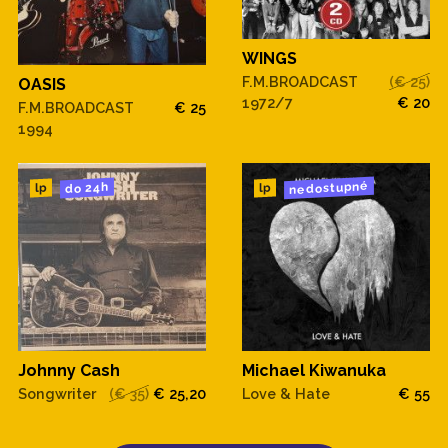
WINGS
F.M.BROADCAST
(€ 25)
OASIS
1972/7
€ 20
F.M.BROADCAST
€ 25
1994
nedostupné
do 24h
lp
lp
Johnny Cash
Michael Kiwanuka
Songwriter
(€ 35)
€ 25,20
Love & Hate
€ 55