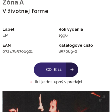
Zóna A
V životnej forme
Label
Rok vydania
EMI
1996
EAN
Katalógové číslo
0724385306921
853069-2
+
CD
€ 11
●
titul je dostupný v predajni