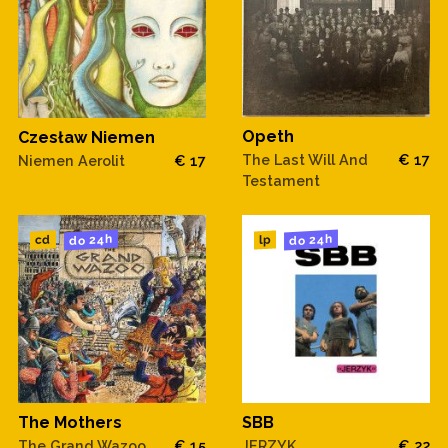
Opeth
Czesław Niemen
The Last Will And
€ 17
Niemen Aerolit
€ 17
Testament
do 24h
do 24h
cd
lp
The Mothers
SBB
The Grand Wazoo
€ 15
JERZYK
€ 22