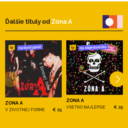
Ďalšie tituly od
Zóna A
na objednávku
nedostupné
lp
lp
ZONA A
ZONA A
VSETKO NAJLEPSIE
€ 25
V ZIVOTNEJ FORME
€ 25