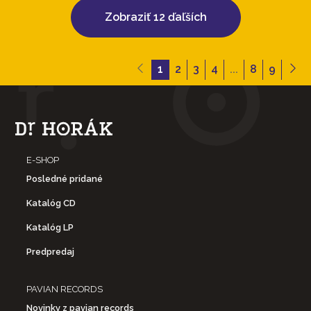
Zobraziť 12 ďaľších
1
2
3
4
...
8
9
E-SHOP
Posledné pridané
Katalóg CD
Katalóg LP
Predpredaj
PAVIAN RECORDS
Novinky z pavian records