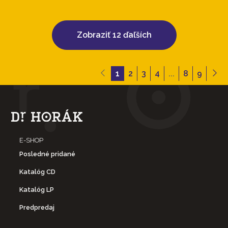
Zobraziť 12 ďaľších
1
2
3
4
...
8
9
E-SHOP
Posledné pridané
Katalóg CD
Katalóg LP
Predpredaj