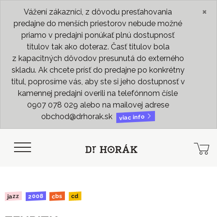
×
Vážení zákazníci, z dôvodu presťahovania
predajne do menších priestorov nebude možné
priamo v predajni ponúkať plnú dostupnosť
titulov tak ako doteraz. Časť titulov bola
z kapacitných dôvodov presunutá do externého
skladu. Ak chcete prísť do predajne po konkrétny
titul, poprosíme vás, aby ste si jeho dostupnosť v
kamennej predajni overili na telefónnom čísle
0907 078 029 alebo na mailovej adrese
obchod@drhorak.sk
viac info
2008
jazz
cbs
cd