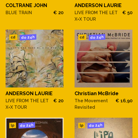
COLTRANE JOHN
ANDERSON LAURIE
BLUE TRAIN
€ 20
LIVE FROM THE LET
€ 50
X=X TOUR
do 24h
do 24h
cd
cd
ANDERSON LAURIE
Christian McBride
LIVE FROM THE LET
€ 20
The Movement
€ 16,90
X=X TOUR
Revisited
do 24h
do 24h
lp
lp