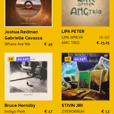
LIPA PETER
Joshua Redman
LIPA SPIEVA
(€ 25)
Gabrielle Cavassa
AMC TRIO
€ 23,25
Where Are We
€ 45
do 24h
do 24h
cd
cd
Bruce Hornsby
STIVIN JIRI
Indigo Park
€ 17
ZVEROKRUH
€ 12