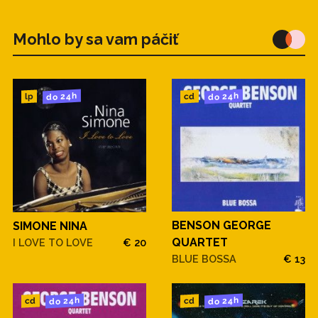
Mohlo by sa vam páčiť
do 24h
do 24h
cd
lp
BENSON GEORGE
SIMONE NINA
QUARTET
I LOVE TO LOVE
€ 20
BLUE BOSSA
€ 13
do 24h
do 24h
cd
cd