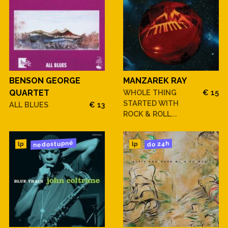
BENSON GEORGE
MANZAREK RAY
QUARTET
WHOLE THING
€ 15
STARTED WITH
ALL BLUES
€ 13
ROCK & ROLL...
nedostupné
do 24h
lp
lp