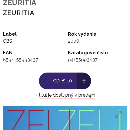
ZEURITIA
ZEURITIA
Label
Rok vydania
CBS
2008
EAN
Katalógové číslo
8594155993437
94155993437
+
CD
€ 10
●
titul je dostupný v predajni