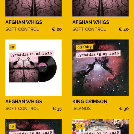
AFGHAN WHIGS
AFGHAN WHIGS
SOFT CONTROL
€ 20
SOFT CONTROL
€ 40
cd/blry
lp
vychádza 21. 08. 2026
vychádza 25. 09. 2026
AFGHAN WHIGS
KING CRIMSON
SOFT CONTROL
€ 35
ISLANDS
€ 30
cd
lp
vychádza 25. 09. 2026
vychádza 02. 10. 2026