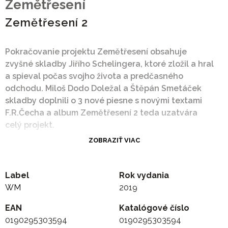
Zemětřesení
Zemětřesení 2
Pokračovanie projektu Zemětřesení obsahuje
zvyšné skladby Jiřího Schelingera, ktoré zložil a hral
a spieval počas svojho života a predčasného
odchodu. Miloš Dodo Doležal a Štěpán Smetáček
skladby doplnili o 3 nové piesne s novými textami
F.R.Čecha a album Zemětřesení 2 teda uzatvára
celý projekt.
ZOBRAZIŤ VIAC
1. Severák
2. Bez tebe nelze žít
Label
Rok vydania
3. Maratón
WM
2019
4. Znám tisíc duvodu
EAN
Katalógové číslo
0190295303594
0190295303594
5. Alchymista