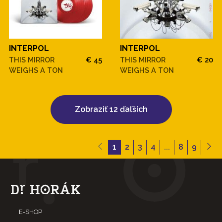
INTERPOL
INTERPOL
THIS MIRROR
€ 45
THIS MIRROR
€ 20
WEIGHS A TON
WEIGHS A TON
Zobraziť 12 ďaľších
1
2
3
4
...
8
9
E-SHOP