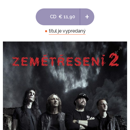
6. Hodina H
+
CD
€ 11,90
7. Hostina
●
titul je vypredaný
8. Sněhová královna
9. Sen
10. Ptají se lidé