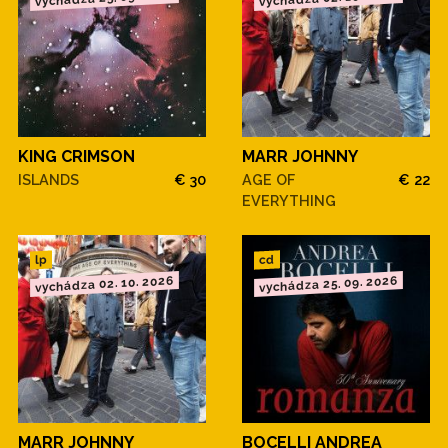
KING CRIMSON
MARR JOHNNY
ISLANDS
€ 30
AGE OF
€ 22
EVERYTHING
cd
lp
vychádza 02. 10. 2026
vychádza 25. 09. 2026
MARR JOHNNY
BOCELLI ANDREA