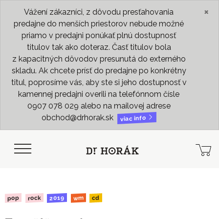
×
Vážení zákazníci, z dôvodu presťahovania
predajne do menších priestorov nebude možné
priamo v predajni ponúkať plnú dostupnosť
titulov tak ako doteraz. Časť titulov bola
z kapacitných dôvodov presunutá do externého
skladu. Ak chcete prísť do predajne po konkrétny
titul, poprosíme vás, aby ste si jeho dostupnosť v
kamennej predajni overili na telefónnom čísle
0907 078 029 alebo na mailovej adrese
obchod@drhorak.sk
viac info
2019
rock
pop
wm
cd