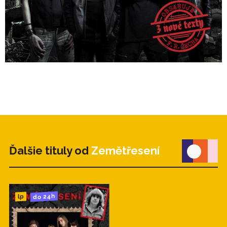
Ďalšie tituly od
Zemětřesení
do 24h
lp