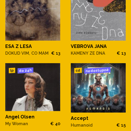
ESA Z LESA
VEBROVA JANA
DOKUD VIM, CO MAM
€ 13
KAMENY ZE DNA
€ 13
nedostupné
do 24h
cd
lp
Angel Olsen
Accept
My Woman
€ 40
Humanoid
€ 15