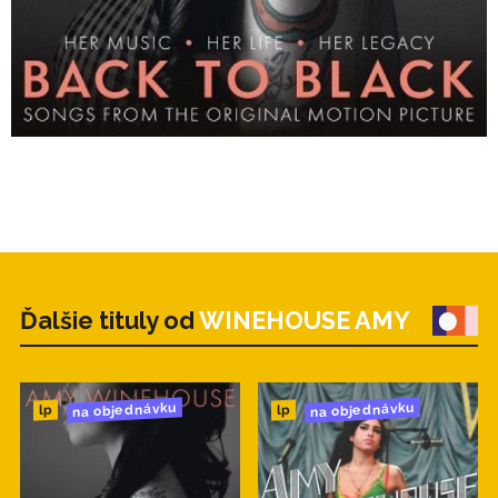
Ďalšie tituly od
WINEHOUSE AMY
na objednávku
na objednávku
lp
lp