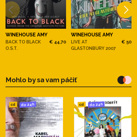
WINEHOUSE AMY
WINEHOUSE AMY
BACK TO BLACK
€ 44,70
LIVE AT
€ 50
O.S.T.
GLASTONBURY 2007
Mohlo by sa vam páčiť
do 24h
do 24h
cd
cd