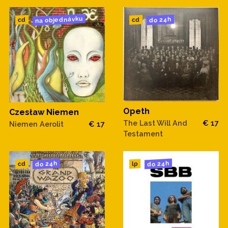
na objednávku
do 24h
cd
cd
Opeth
Czesław Niemen
The Last Will And
€ 17
Niemen Aerolit
€ 17
Testament
do 24h
do 24h
cd
lp