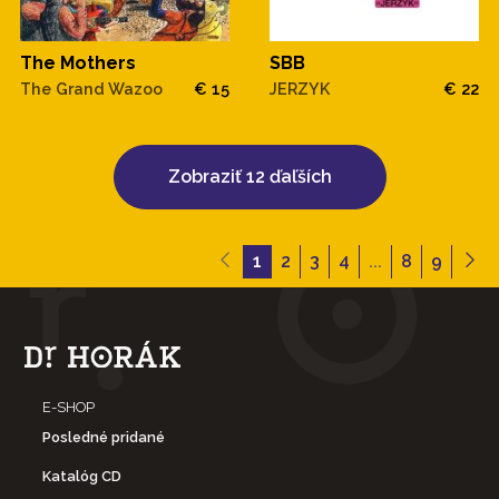
The Mothers
SBB
The Grand Wazoo
€ 15
JERZYK
€ 22
Zobraziť 12 ďaľších
1
2
3
4
...
8
9
E-SHOP
Posledné pridané
Katalóg CD