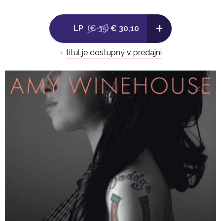
12. Nick Cave - Song For Amy
+
LP
(€ 35)
€ 30,10
●
titul je dostupný v predajni