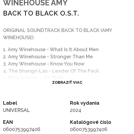
WINEHOUSE AMY
BACK TO BLACK O.S.T.
ORIGINAL SOUNDTRACK BACK TO BLACK (AMY
WINEHOUSE)
1. Amy Winehouse - What Is It About Men
2. Amy Winehouse - Stronger Than Me
3. Amy Winehouse - Know You Now
4. The Shangri-Las - Leader Of The Pack
5. Billie Holiday - All Of Me
ZOBRAZIŤ VIAC
6. Amy Winehouse - Back To Black
7. Minnie Riperton - Les Fleurs
8. Dinah Washington - Mad About The Boy
Label
Rok vydania
9. Amy Winehouse - Love Is A Losing Game
UNIVERSAL
2024
10. Sarah Vaughan featuring Clifford Brown -
Embraceable You
EAN
Katalógové číslo
11. Amy Winehouse - Tears Dry On Their Own
0600753997406
0600753997406