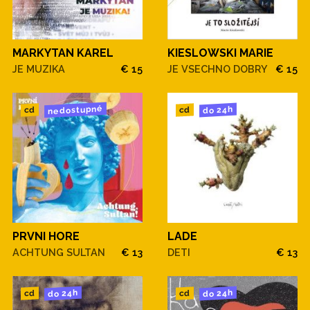
MARKYTAN KAREL
KIESLOWSKI MARIE
JE MUZIKA
€ 15
JE VSECHNO DOBRY
€ 15
nedostupné
do 24h
cd
cd
PRVNI HORE
LADE
ACHTUNG SULTAN
€ 13
DETI
€ 13
do 24h
do 24h
cd
cd