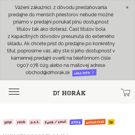
×
Vážení zákazníci, z dôvodu presťahovania
predajne do menších priestorov nebude možné
priamo v predajni ponúkať plnú dostupnosť
titulov tak ako doteraz. Časť titulov bola
z kapacitných dôvodov presunutá do externého
skladu. Ak chcete prísť do predajne po konkrétny
titul, poprosíme vás, aby ste si jeho dostupnosť v
kamennej predajni overili na telefónnom čísle
0907 078 029 alebo na mailovej adrese
obchod@drhorak.sk
viac info
funk / soul
universal
2024
o.s.t.
rock
pop
lp