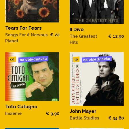
Tears For Fears
Il Divo
Songs For A Nervous
€ 22
The Greatest
€ 12,90
Planet
Hits
na objednávku
na objednávku
cd
lp
Toto Cutugno
John Mayer
Insieme
€ 9,90
Battle Studies
€ 34,80