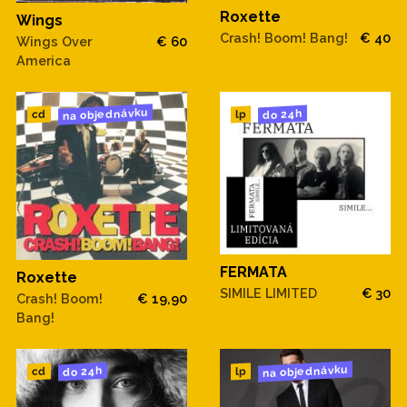
Roxette
Wings
Crash! Boom! Bang!
€ 40
Wings Over
€ 60
America
na objednávku
do 24h
cd
lp
FERMATA
Roxette
SIMILE LIMITED
€ 30
Crash! Boom!
€ 19,90
Bang!
na objednávku
do 24h
cd
lp