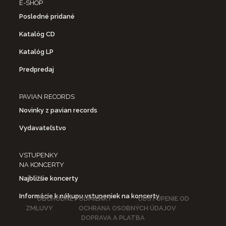
E-SHOP
Posledné pridané
Katalóg CD
Katalóg LP
Predpredaj
PAVIAN RECORDS
Novinky z pavian records
Vydavateľstvo
VSTUPENKY
NA KONCERTY
Najbližšie koncerty
Informácie k nákupu vstupeniek na koncerty
OBCHODNÉ PODMIENKY
ODSTÚPENIE OD
ZMLUVY
OCHRANA OSOBNÝCH ÚDAJOV
DOPRAVA A PLATBA