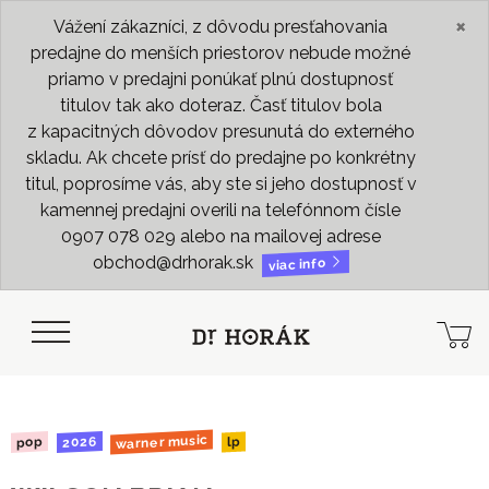
×
Vážení zákazníci, z dôvodu presťahovania
predajne do menších priestorov nebude možné
priamo v predajni ponúkať plnú dostupnosť
titulov tak ako doteraz. Časť titulov bola
z kapacitných dôvodov presunutá do externého
skladu. Ak chcete prísť do predajne po konkrétny
titul, poprosíme vás, aby ste si jeho dostupnosť v
kamennej predajni overili na telefónnom čísle
0907 078 029 alebo na mailovej adrese
obchod@drhorak.sk
viac info
warner music
2026
pop
lp