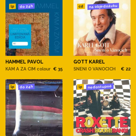
na objednávku
do 24h
cd
lp
HAMMEL PAVOL
GOTT KAREL
KAM A ZA CIM colour
€ 35
SNENI O VANOCICH
€ 22
nedostupné
do 24h
lp
lp