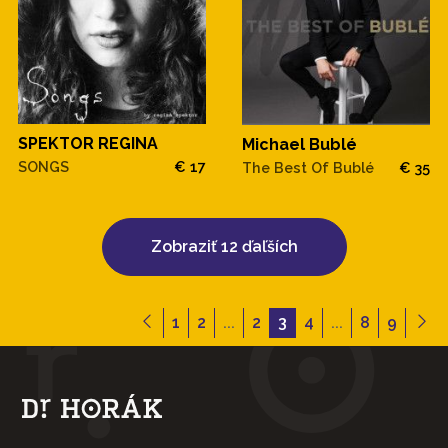
SPEKTOR REGINA
Michael Bublé
SONGS
€ 17
The Best Of Bublé
€ 35
Zobraziť 12 ďaľších
1
2
...
2
3
4
...
8
9