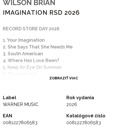
WILSON BRIAN
IMAGINATION RSD 2026
RECORD STORE DAY 2026
1. Your Imagination
2. She Says That She Needs Me
3. South American
4. Where Has Love Been?
5. Keep An Eye On Summer
6. Dream Angel
ZOBRAZIŤ VIAC
7. Cry
8. Lay Down Burden
9. Let Him Run Wild
Label
Rok vydania
10. Sunshine
WARNER MUSIC
2026
11. Happy Days
EAN
Katalógové číslo
0081227806583
0081227806583