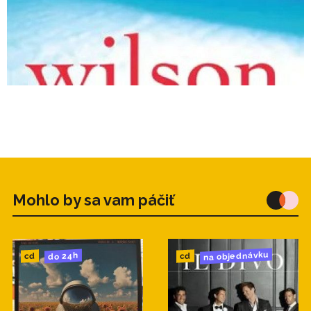
Mohlo by sa vam páčiť
na objednávku
do 24h
cd
cd