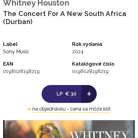
Whitney Houston
The Concert For A New South Africa
(Durban)
Label
Rok vydania
Sony Music
2024
EAN
Katalógové číslo
0198028198219
0198028198219
+
LP
€ 30
●
na objednávku - cena sa môže líšiť