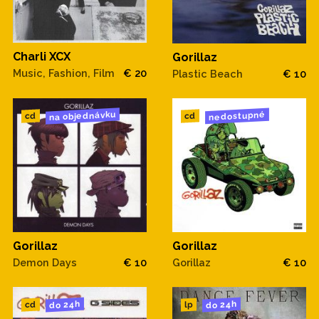
Charli XCX
Gorillaz
Music, Fashion, Film
€ 20
Plastic Beach
€ 10
na objednávku
nedostupné
cd
cd
Gorillaz
Gorillaz
Demon Days
€ 10
Gorillaz
€ 10
do 24h
do 24h
cd
lp