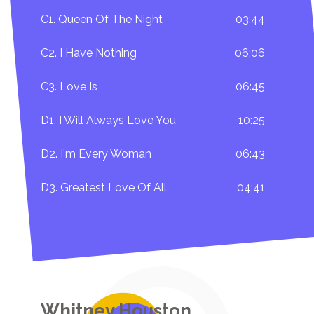
C1. Queen Of The Night
03:44
C2. I Have Nothing
06:06
C3. Love Is
06:45
D1. I Will Always Love You
10:25
D2. I'm Every Woman
06:43
D3. Greatest Love Of All
04:41
Whitney Houston