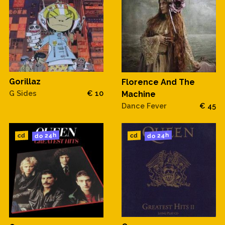
Gorillaz
Florence And The
G Sides
€ 10
Machine
Dance Fever
€ 45
do 24h
do 24h
cd
cd