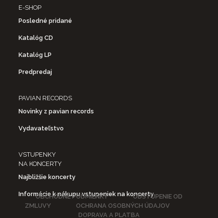
E-SHOP
Posledné pridané
Katalóg CD
Katalóg LP
Predpredaj
PAVIAN RECORDS
Novinky z pavian records
Vydavateľstvo
VSTUPENKY
NA KONCERTY
Najbližšie koncerty
Informácie k nákupu vstupeniek na koncerty
OBCHODNÉ PODMIENKY
ODSTÚPENIE OD
ZMLUVY
OCHRANA OSOBNÝCH ÚDAJOV
DOPRAVA A PLATBA