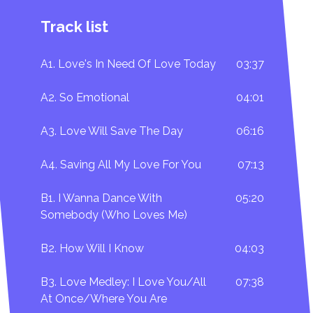
Track list
A1. Love's In Need Of Love Today
03:37
A2. So Emotional
04:01
A3. Love Will Save The Day
06:16
A4. Saving All My Love For You
07:13
B1. I Wanna Dance With
05:20
Somebody (Who Loves Me)
B2. How Will I Know
04:03
B3. Love Medley: I Love You/All
07:38
At Once/Where You Are