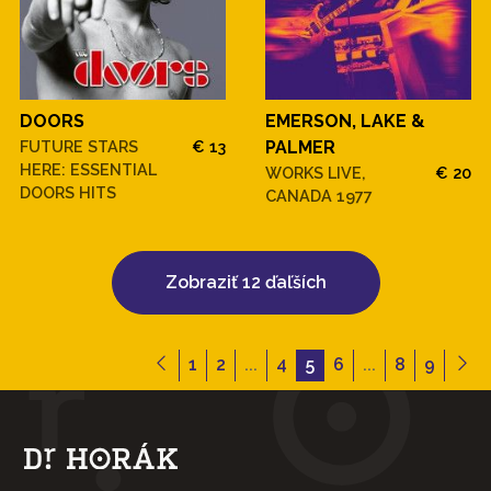
DOORS
EMERSON, LAKE &
FUTURE STARS
€ 13
PALMER
HERE: ESSENTIAL
WORKS LIVE,
€ 20
DOORS HITS
CANADA 1977
Zobraziť 12 ďaľších
1
2
...
4
5
6
...
8
9