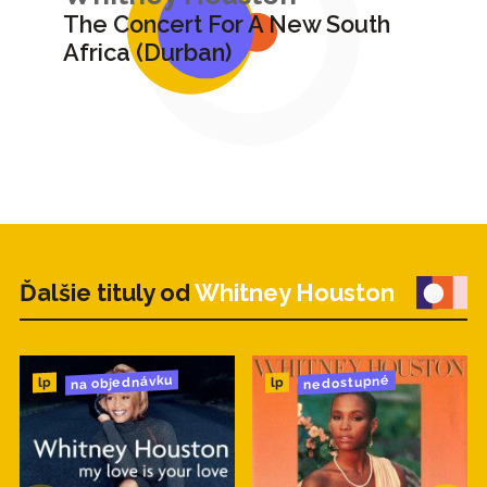
The Concert For A New South
Africa (Durban)
Ďalšie tituly od
Whitney Houston
na objednávku
nedostupné
lp
lp