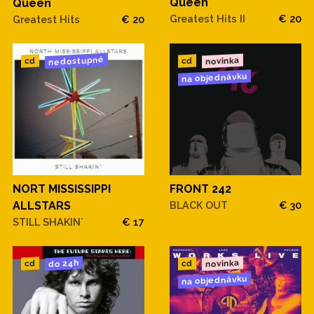
Queen
Queen
Greatest Hits II
€ 20
Greatest Hits
€ 20
nedostupné
novinka
cd
cd
na objednávku
NORT MISSISSIPPI
FRONT 242
ALLSTARS
BLACK OUT
€ 30
STILL SHAKIN´
€ 17
novinka
do 24h
cd
cd
na objednávku