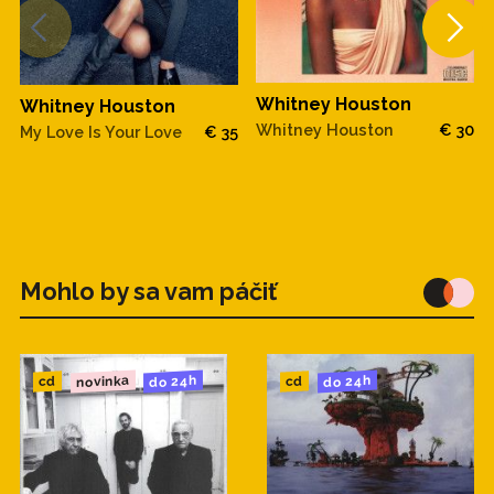
Whitney Houston
Whitney Houston
Whitney Houston
€ 30
My Love Is Your Love
€ 35
Mohlo by sa vam páčiť
novinka
do 24h
do 24h
cd
cd