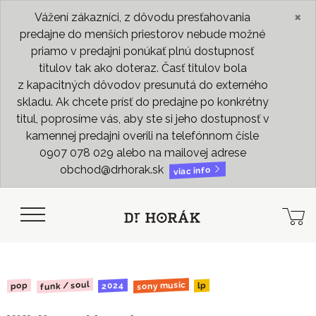
×
Vážení zákazníci, z dôvodu presťahovania
predajne do menších priestorov nebude možné
priamo v predajni ponúkať plnú dostupnosť
titulov tak ako doteraz. Časť titulov bola
z kapacitných dôvodov presunutá do externého
skladu. Ak chcete prísť do predajne po konkrétny
titul, poprosíme vás, aby ste si jeho dostupnosť v
kamennej predajni overili na telefónnom čísle
0907 078 029 alebo na mailovej adrese
obchod@drhorak.sk
viac info
funk / soul
sony music
2024
pop
lp