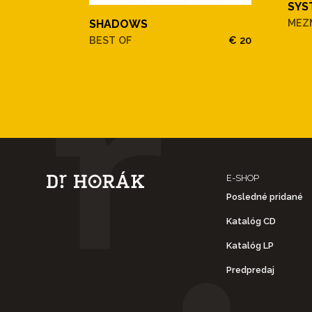
SYS
MEZ
SHADOWS
BEST OF
€ 20
E-SHOP
Posledné pridané
Katalóg CD
Katalóg LP
Predpredaj