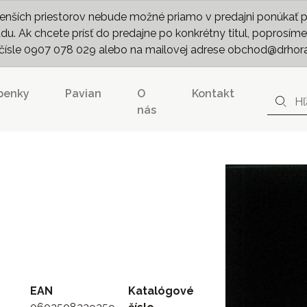
nších priestorov nebude možné priamo v predajni ponúkať pln
. Ak chcete prísť do predajne po konkrétny titul, poprosíme 
m čísle 0907 078 029 alebo na mailovej adrese obchod@drhor
penky
Pavian
O
Kontakt
nás
EAN
Katalógové