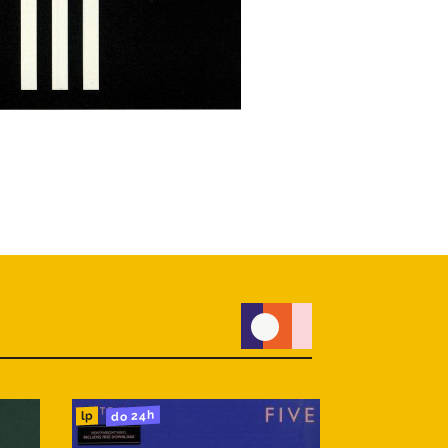
do 24h
do 24h
cd
lp