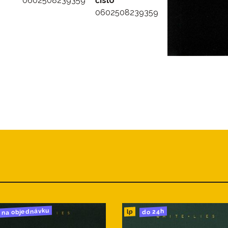
0602508239359
číslo
0602508239359
na objednávku
do 24h
lp