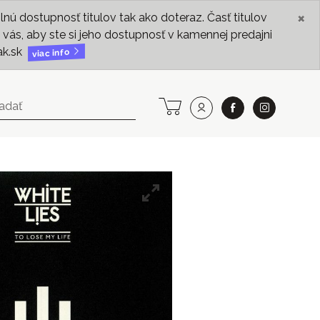
×
ú dostupnosť titulov tak ako doteraz. Časť titulov
vás, aby ste si jeho dostupnosť v kamennej predajni
ak.sk
viac info