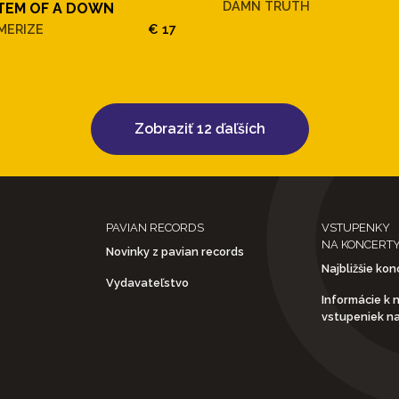
DAMN TRUTH
TEM OF A DOWN
MERIZE
€ 17
Zobraziť 12 ďaľších
PAVIAN RECORDS
VSTUPENKY
NA KONCERT
Novinky z pavian records
Najbližšie kon
Vydavateľstvo
Informácie k 
vstupeniek n