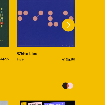
White Lies
White Lies
 24,90
Ritual
Five
€ 29,80
nedostupné
novinka
lp