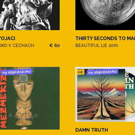
VOJACI
THIRTY SECONDS TO MA
OKO V CECHACH
€ 60
BEAUTIFUL LIE 20th
na objednávku
na objednávku
cd
DAMN TRUTH