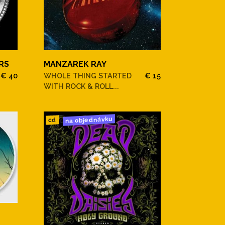
RS
MANZAREK RAY
€ 40
WHOLE THING STARTED
€ 15
WITH ROCK & ROLL...
na objednávku
cd