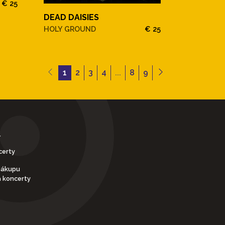
€ 25
DEAD DAISIES
HOLY GROUND
€ 25
1
2
3
4
...
8
9
Y
certy
nákupu
a koncerty