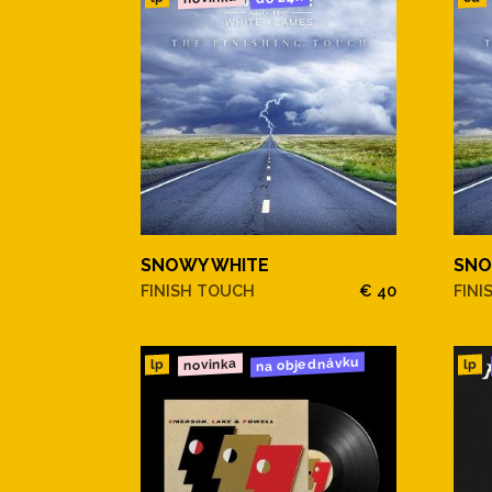
SNOWY WHITE
SNO
FINISH TOUCH
€ 40
FINI
na objednávku
novinka
lp
lp