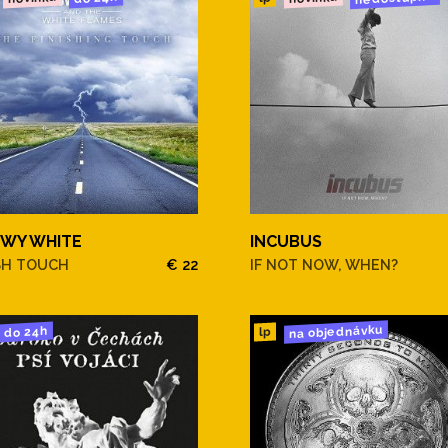
WY WHITE
INCUBUS
SH TOUCH
€ 22
IF NOT NOW, WHEN?
na objednávku
do 24h
lp