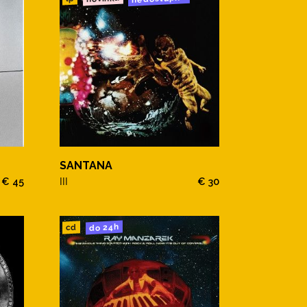
SANTANA
€ 45
III
€ 30
do 24h
cd