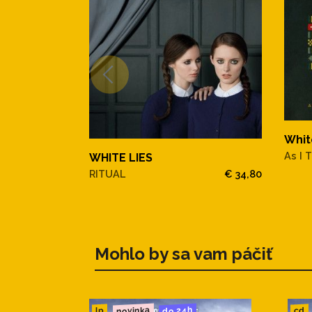
Whit
As I 
WHITE LIES
RITUAL
€ 34,80
Mohlo by sa vam páčiť
novinka
do 24h
cd
lp