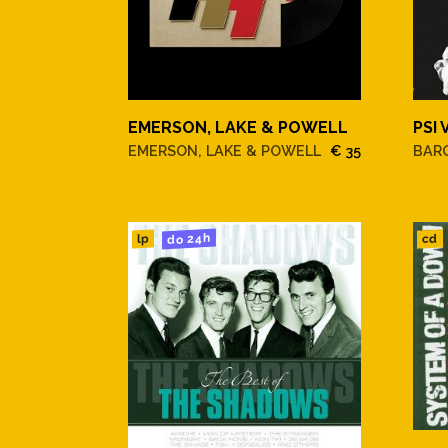
EMERSON, LAKE & POWELL
PSI 
EMERSON, LAKE & POWELL
€ 35
BAR
do 24h
cd
lp