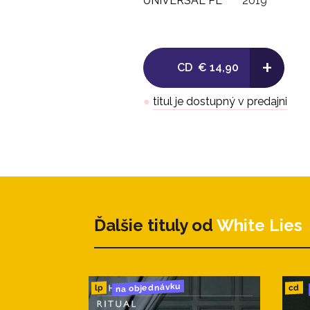
UNIVERSAL PL
2019
+
CD
€ 14,90
●
titul je dostupný v predajni
Ďalšie tituly od
White Lies
na objednávku
cd
lp