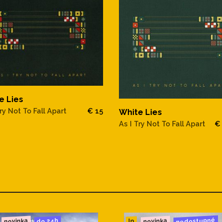
e Lies
Try Not To Fall Apart
€ 15
White Lies
As I Try Not To Fall Apart
€
nedostupné
novinka
novinka
do 24h
lp