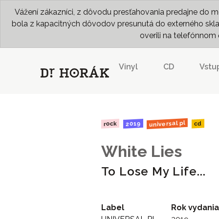
Vážení zákazníci, z dôvodu presťahovania predajne do me
bola z kapacitných dôvodov presunutá do externého skladu
overili na telefónno
Vinyl
CD
Vstu
universal pl
2019
rock
cd
White Lies
To Lose My Life...
Label
Rok vydania