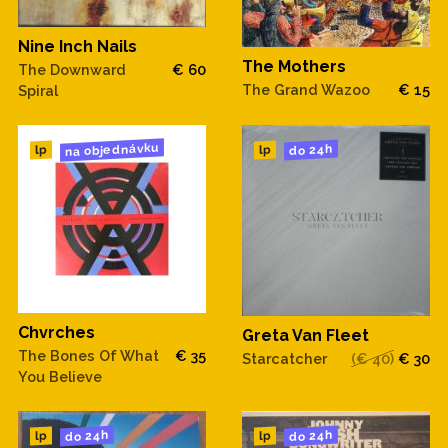
Nine Inch Nails
The Mothers
The Downward
€ 60
The Grand Wazoo
€ 15
Spiral
na objednávku
do 24h
lp
lp
Chvrches
Greta Van Fleet
The Bones Of What
€ 35
Starcatcher
(€ 40)
€ 30
You Believe
do 24h
do 24h
lp
lp