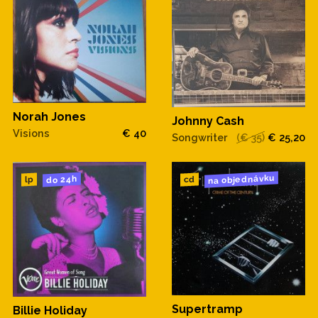
Norah Jones
Johnny Cash
Visions
€ 40
Songwriter
(€ 35)
€ 25,20
na objednávku
do 24h
cd
lp
Supertramp
Billie Holiday