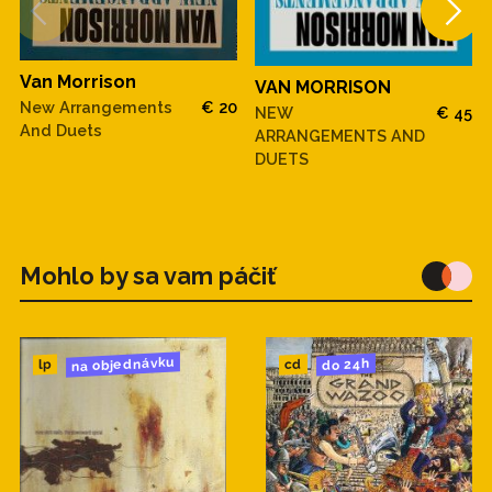
Van Morrison
VAN MORRISON
New Arrangements
€ 20
NEW
€ 45
And Duets
ARRANGEMENTS AND
DUETS
Mohlo by sa vam páčiť
na objednávku
do 24h
cd
lp