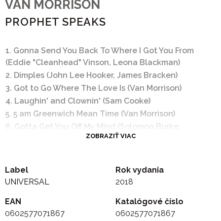
VAN MORRISON
PROPHET SPEAKS
1. Gonna Send You Back To Where I Got You From
(Eddie "Cleanhead" Vinson, Leona Blackman)
2. Dimples (John Lee Hooker, James Bracken)
3. Got to Go Where The Love Is (Van Morrison)
4. Laughin' and Clownin' (Sam Cooke)
5. 5 am Greenwich Mean Time (Van Morrison)
6. Gotta Get You Off My Mind (Solomon Burke,
ZOBRAZIŤ VIAC
Delores Burke, Josephine Burke Moore)
7. Teardrops (J.D. Harris)
8. I Love The Life I Live (Willie Dixon)
Label
Rok vydania
9. Worried Blues / Rollin' and Tumblin' (J.D. Harris)
UNIVERSAL
2018
10. Ain't Gonna Moan No More (Van Morrison)
EAN
Katalógové číslo
11. Love Is A Five Letter Word (Gene Barge)
0602577071867
0602577071867
12. Love Is Hard Work (Van Morrison)