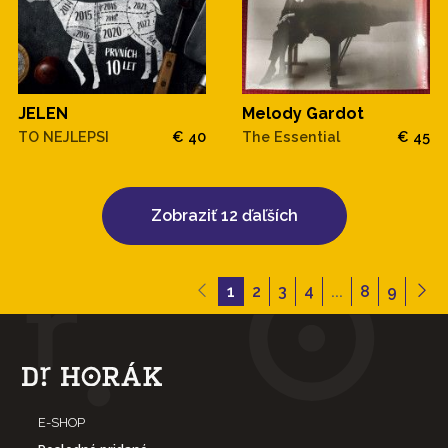
JELEN
Melody Gardot
TO NEJLEPSI
€ 40
The Essential
€ 45
Zobraziť 12 ďaľších
1
2
3
4
...
8
9
E-SHOP