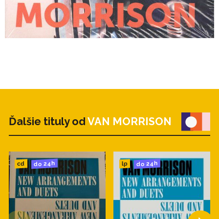
Ďalšie tituly od
VAN MORRISON
do 24h
do 24h
cd
lp