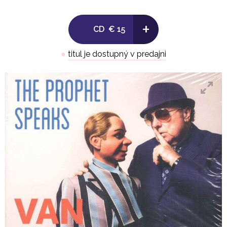
13. Spirit Will Provide (Van Morrison)
14. The Prophet Speaks (Van Morrison)
+
CD
€ 15
●
titul je dostupný v predajni