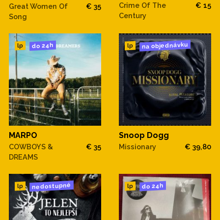
Crime Of The
€ 15
Great Women Of
€ 35
Century
Song
na objednávku
do 24h
lp
lp
MARPO
Snoop Dogg
COWBOYS &
€ 35
Missionary
€ 39,80
DREAMS
nedostupné
do 24h
lp
lp