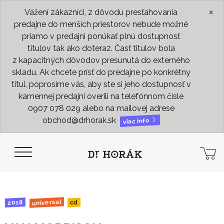
×
Vážení zákazníci, z dôvodu presťahovania
predajne do menších priestorov nebude možné
priamo v predajni ponúkať plnú dostupnosť
titulov tak ako doteraz. Časť titulov bola
z kapacitných dôvodov presunutá do externého
skladu. Ak chcete prísť do predajne po konkrétny
titul, poprosíme vás, aby ste si jeho dostupnosť v
kamennej predajni overili na telefónnom čísle
0907 078 029 alebo na mailovej adrese
obchod@drhorak.sk
viac info
universal
2018
cd