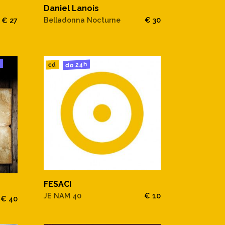
Daniel Lanois
Belladonna Nocturne
€ 30
€ 27
u
do 24h
cd
FESACI
JE NAM 40
€ 10
€ 40