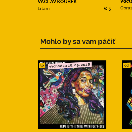
Václ
VACLAV KOUBEK
15.Příběhy
Obraz
Lítám
€ 5
16.Důstojnosti
Mohlo by sa vam páčiť
vychádza 18. 09. 2026
cd
lp