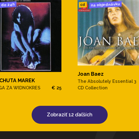
na objednávku
do 24h
cd
Joan Baez
CHUTA MAREK
The Absolutely Essential 3
GA ZA WIDNOKRES
€ 25
CD Collection
Zobraziť 12 ďaľších