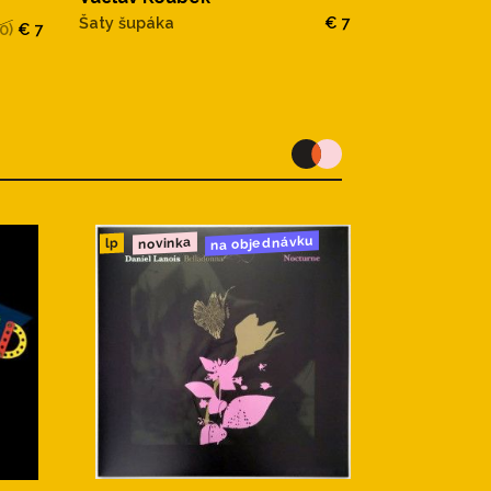
Šaty šupáka
€ 7
0)
€ 7
na objednávku
novinka
lp