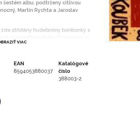
m šestém albu, podtrženy citlivou
nocný, Martin Rychta a Jaroslav
u zde střídány hudebnímy bonbonky s
ková rozmanitost desky Každej pes je
BRAZIŤ VIAC
 hosty, jako skupina Traband, Filip
eba a další. I díky tomu, si tato deska
okruhu posluchačů.
EAN
Katalógové
8594053880037
číslo
388003-2