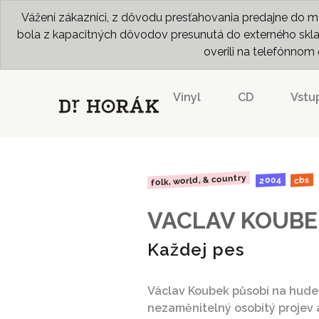
Vážení zákazníci, z dôvodu presťahovania predajne do me
bola z kapacitných dôvodov presunutá do externého skladu
overili na telefónno
Vinyl
CD
Vstu
folk, world, & country
2004
cbs
VACLAV KOUBE
Každej pes
Václav Koubek působí na hudeb
nezaměnitelný osobitý projev 