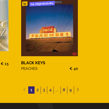
na objednávku
lp
BLACK KEYS
€ 15
PEACHES
€ 40
1
2
3
4
...
8
9