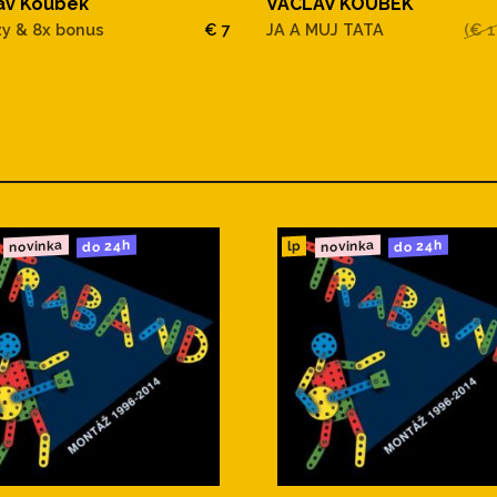
VACLAV KOUBEK
av Koubek
JA A MUJ TATA
(€ 1
y & 8x bonus
€ 7
novinka
novinka
do 24h
do 24h
lp