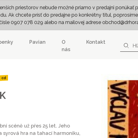
nších priestorov nebude možné priamo v predajni ponúkať pln
. Ak chcete prísť do predajne po konkrétny titul, poprosíme 
m čísle 0907 078 029 alebo na mailovej adrese obchod@drhor
penky
Pavian
O
Kontakt
nás
cd
K
ní scéně už přes 25 let. Jeho
a syrová hra na tahací harmoniku,