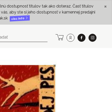
×
ú dostupnosť titulov tak ako doteraz. Časť titulov
vás, aby ste si jeho dostupnosť v kamennej predajni
ak.sk
viac info