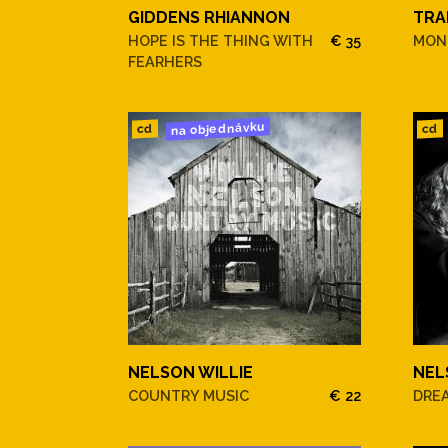
GIDDENS RHIANNON
TRA
HOPE IS THE THING WITH
€ 35
MONT
FEARHERS
na objednávku
cd
cd
NELSON WILLIE
NEL
COUNTRY MUSIC
€ 22
DRE