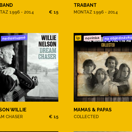
BAND
TRABANT
AZ 1996 - 2014
€ 15
MONTAZ 1996 - 2014
na objednávk
nedostupné
novinka
lp
SON WILLIE
MAMAS & PAPAS
AM CHASER
€ 15
COLLECTED