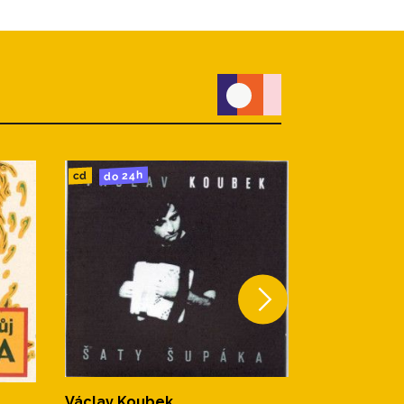
do 24h
cd
Václav Koubek