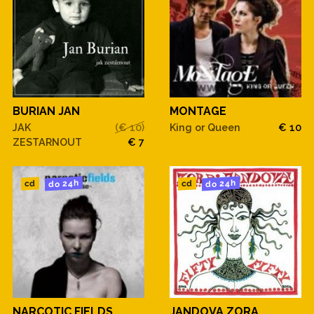
BURIAN JAN
MONTAGE
JAK
(€ 10)
King or Queen
€ 10
ZESTARNOUT
€ 7
do 24h
do 24h
cd
cd
NARCOTIC FIELDS
JANDOVA ZORA