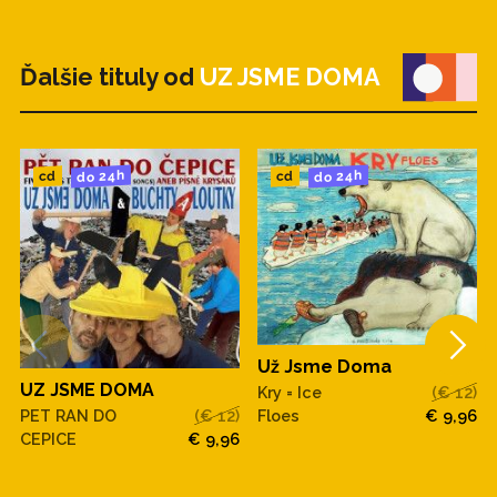
Ďalšie tituly od
UZ JSME DOMA
do 24h
do 24h
cd
cd
Už Jsme Doma
UZ JSME DOMA
Kry = Ice
(€ 12)
Floes
€ 9,96
PET RAN DO
(€ 12)
CEPICE
€ 9,96