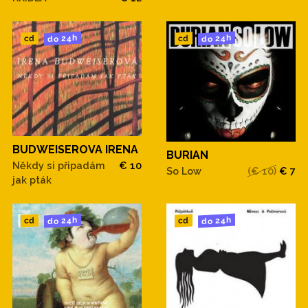
do 24h
do 24h
cd
cd
BUDWEISEROVA IRENA
BURIAN
Někdy si připadám
€ 10
So Low
(€ 10)
€ 7
jak pták
do 24h
do 24h
cd
cd