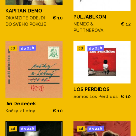
KAPITAN DEMO
PULJABLKON
OKAMZITE ODEJDI
€ 10
NEMEC &
€ 12
DO SVEHO POKOJE
PUTTNEROVA
do 24h
do 24h
cd
cd
LOS PERDIDOS
Somos Los Perdidos
€ 10
Jiří Dedeček
Kočky z Letný
€ 10
do 24h
do 24h
cd
cd