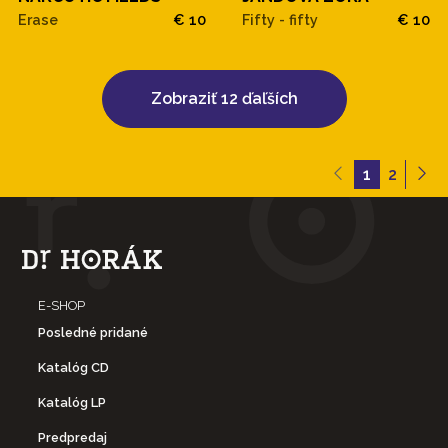
Erase
€ 10
Fifty - fifty
€ 10
Zobraziť 12 ďaľších
1
2
E-SHOP
Posledné pridané
Katalóg CD
Katalóg LP
Predpredaj