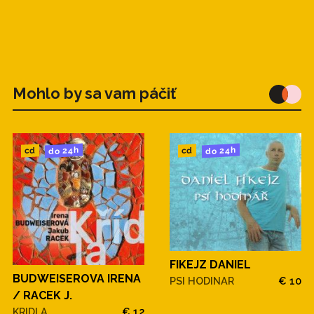
Mohlo by sa vam páčiť
do 24h
do 24h
cd
cd
FIKEJZ DANIEL
BUDWEISEROVA IRENA
PSI HODINAR
€ 10
/ RACEK J.
KRIDLA
€ 12