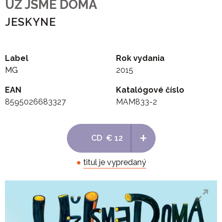
UZ JSME DOMA
JESKYNE
Label
Rok vydania
MG
2015
EAN
Katalógové číslo
8595026683327
MAM833-2
+
CD
€ 12
●
titul je vypredaný