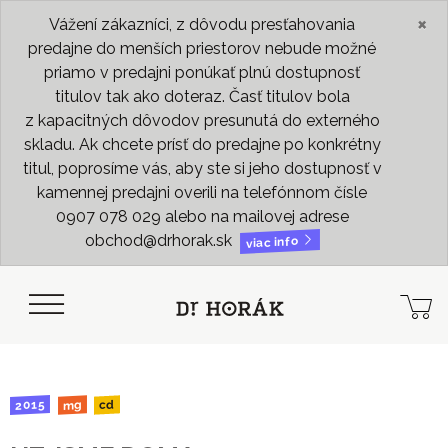
×
Vážení zákazníci, z dôvodu presťahovania
predajne do menších priestorov nebude možné
priamo v predajni ponúkať plnú dostupnosť
titulov tak ako doteraz. Časť titulov bola
z kapacitných dôvodov presunutá do externého
skladu. Ak chcete prísť do predajne po konkrétny
titul, poprosíme vás, aby ste si jeho dostupnosť v
kamennej predajni overili na telefónnom čísle
0907 078 029 alebo na mailovej adrese
obchod@drhorak.sk
viac info
2015
mg
cd