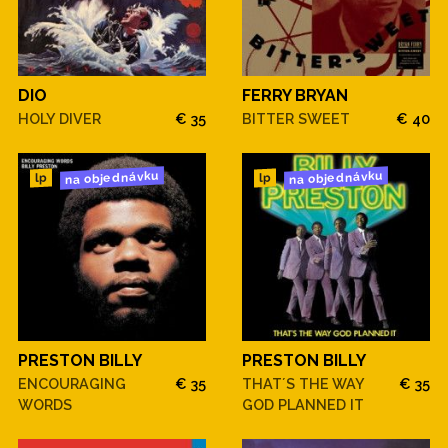
DIO
FERRY BRYAN
HOLY DIVER
€ 35
BITTER SWEET
€ 40
na objednávku
na objednávku
lp
lp
PRESTON BILLY
PRESTON BILLY
ENCOURAGING
€ 35
THAT´S THE WAY
€ 35
WORDS
GOD PLANNED IT