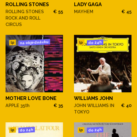
ROLLING STONES
LADY GAGA
ROLLING STONES
€ 55
MAYHEM
€ 45
ROCK AND ROLL
CIRCUS
na objednávku
do 24h
lp
lp
MOTHER LOVE BONE
WILLIAMS JOHN
APPLE 35th
€ 35
JOHN WILLIAMS IN
€ 40
TOKYO
do 24h
do 24h
lp
lp