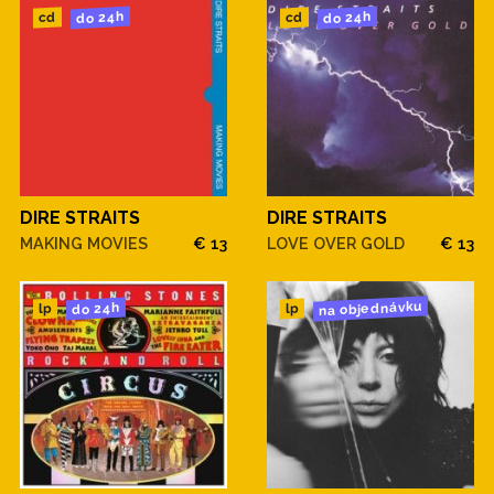
do 24h
do 24h
cd
cd
DIRE STRAITS
DIRE STRAITS
MAKING MOVIES
€ 13
LOVE OVER GOLD
€ 13
na objednávku
do 24h
lp
lp