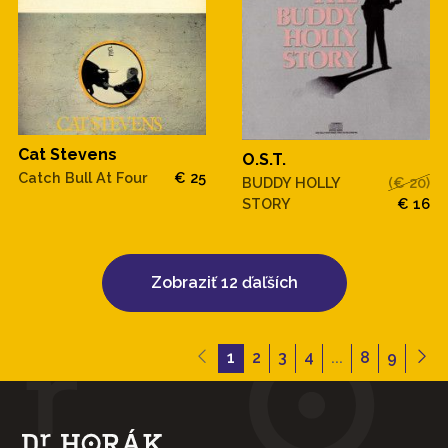
Cat Stevens
O.S.T.
Catch Bull At Four
€ 25
BUDDY HOLLY
(€ 20)
STORY
€ 16
Zobraziť 12 ďaľších
1
2
3
4
...
8
9