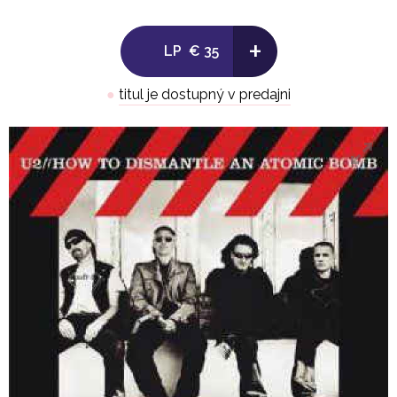
Side B:
+
LP
€ 35
1. All Because Of You 3:34
●
titul je dostupný v predajni
2. A Man And A Woman 4:27
3. Crumbs From Your Table 4:59
4. One Step Closer 3:48
5. Original Of The Species 4:34
6. Yahweh 4:22