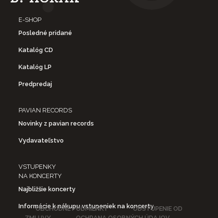
E-SHOP
Posledné pridané
Katalóg CD
Katalóg LP
Predpredaj
PAVIAN RECORDS
Novinky z pavian records
Vydavateľstvo
VSTUPENKY
NA KONCERTY
Najbližšie koncerty
Informácie k nákupu vstupeniek na koncerty
OBCHODNÉ PODMIENKY
ODSTÚPENIE OD
ZMLUVY
OCHRANA OSOBNÝCH ÚDAJOV