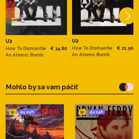
U2
U2
How To Dismantle
€ 21,90
How To Dismantle
€ 34,80
An Atomic Bomb
An Atomic Bomb
Mohlo by sa vam páčiť
do 24h
do 24h
lp
lp