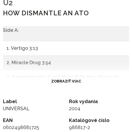
U2
HOW DISMANTLE AN ATO
Side A:
1. Vertigo 3:13
2. Miracle Drug 3:54
3. Sometimes You Can't Make It On Your Own 5:05
ZOBRAZIŤ VIAC
4. Love And Peace Or Else 4:48
Label
Rok vydania
5. City Of Blinding Lights 5:46
UNIVERSAL
2004
EAN
-
Katalógové číslo
0602498681725
986817-2