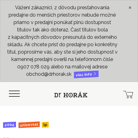
×
Vážení zákazníci, z dôvodu presťahovania
predajne do menších priestorov nebude možné
priamo v predajni ponúkať plnú dostupnosť
titulov tak ako doteraz. Časť titulov bola
z kapacitných dôvodov presunutá do externého
skladu. Ak chcete prísť do predajne po konkrétny
titul, poprosíme vás, aby ste si jeho dostupnosť v
kamennej predajni overili na telefónnom čísle
0907 078 029 alebo na mailovej adrese
obchod@drhorak.sk
viac info
universal
2004
lp