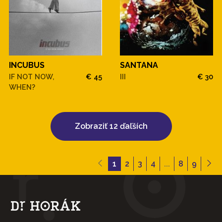
INCUBUS
SANTANA
IF NOT NOW,
€ 45
III
€ 30
WHEN?
Zobraziť 12 ďaľších
1
2
3
4
...
8
9