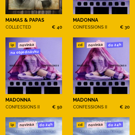
MAMAS & PAPAS
MADONNA
COLLECTED
€ 40
CONFESSIONS II
€ 30
novinka
novinka
do 24h
cd
lp
na objednávku
MADONNA
MADONNA
CONFESSIONS II
€ 50
CONFESSIONS II
€ 20
novinka
novinka
do 24h
do 24h
cd
lp