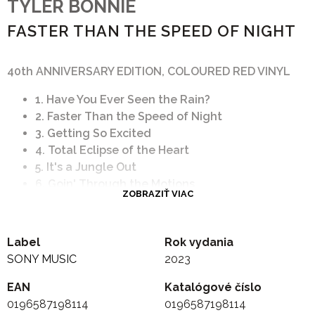
TYLER BONNIE
FASTER THAN THE SPEED OF NIGHT
40th ANNIVERSARY EDITION, COLOURED RED VINYL
1. Have You Ever Seen the Rain?
2. Faster Than the Speed of Night
3. Getting So Excited
4. Total Eclipse of the Heart
5. It's a Jungle Out
6. Goin' Through the Motions
ZOBRAZIŤ VIAC
7. Tears
8. Take Me Back
9. Straight From the Heart
Label
Rok vydania
SONY MUSIC
2023
EAN
Katalógové číslo
0196587198114
0196587198114