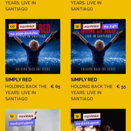
YEARS: LIVE IN
YEARS: LIVE IN
SANTIAGO
SANTIAGO
novinka
novinka
do 24h
cd
lp
na objednávku
SIMPLY RED
SIMPLY RED
HOLDING BACK THE
€ 65
HOLDING BACK THE
€ 55
YEARS: LIVE IN
YEARS: LIVE IN
SANTIAGO
SANTIAGO
novinka
novinka
lp
lp
nedostupné
nedostupné