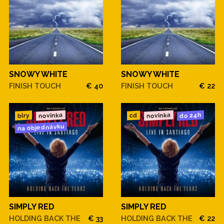
SNOWY WHITE
SNOWY WHITE
FINISH TOUCH
€ 40
FINISH TOUCH
€ 22
novinka
novinka
do 24h
blry
cd
na objednávku
SIMPLY RED
SIMPLY RED
HOLDING BACK THE
€ 33
HOLDING BACK THE
€ 22