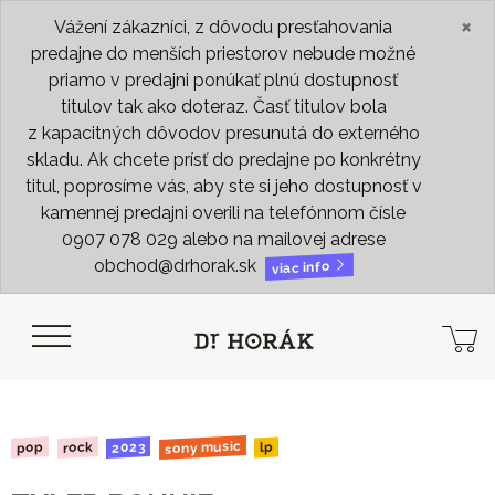
×
Vážení zákazníci, z dôvodu presťahovania
predajne do menších priestorov nebude možné
priamo v predajni ponúkať plnú dostupnosť
titulov tak ako doteraz. Časť titulov bola
z kapacitných dôvodov presunutá do externého
skladu. Ak chcete prísť do predajne po konkrétny
titul, poprosíme vás, aby ste si jeho dostupnosť v
kamennej predajni overili na telefónnom čísle
0907 078 029 alebo na mailovej adrese
obchod@drhorak.sk
viac info
sony music
2023
rock
pop
lp