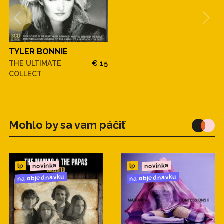
TYLER BONNIE
THE ULTIMATE
€ 15
COLLECT
Mohlo by sa vam páčiť
novinka
novinka
lp
lp
na objednávku
na objednávku