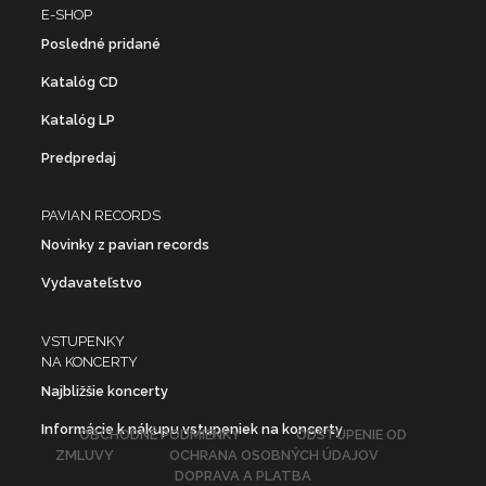
E-SHOP
Posledné pridané
Katalóg CD
Katalóg LP
Predpredaj
PAVIAN RECORDS
Novinky z pavian records
Vydavateľstvo
VSTUPENKY
NA KONCERTY
Najbližšie koncerty
Informácie k nákupu vstupeniek na koncerty
OBCHODNÉ PODMIENKY
ODSTÚPENIE OD
ZMLUVY
OCHRANA OSOBNÝCH ÚDAJOV
DOPRAVA A PLATBA