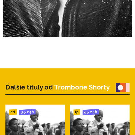
Ďalšie tituly od
Trombone Shorty
do 24h
do 24h
cd
lp