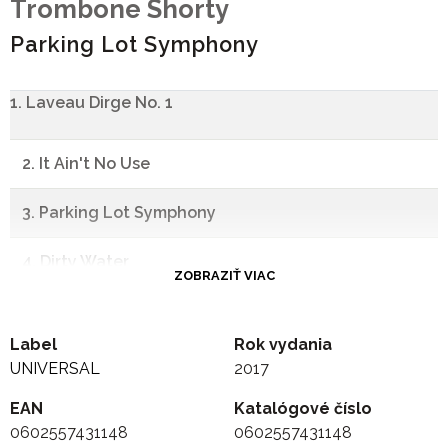
Trombone Shorty
Parking Lot Symphony
1. Laveau Dirge No. 1
2. It Ain't No Use
3. Parking Lot Symphony
4. Dirty Water
ZOBRAZIŤ VIAC
5. Here Come The Girls
Label
Rok vydania
6. Tripped Out Slim
UNIVERSAL
2017
EAN
7. Familiar
Katalógové číslo
0602557431148
0602557431148