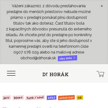
×
Vážení zákazníci, z dôvodu presťahovania
predajne do menších priestorov nebude možné
priamo v predajni ponúkať plnú dostupnosť
titulov tak ako doteraz. Časť titulov bola
z kapacitných dôvodov presunutá do externého
skladu. Ak chcete prísť do predajne po konkrétny
titul, poprosíme vás, aby ste si jeho dostupnosť v
kamennej predajni overili na telefónnom čísle
0907 078 029 alebo na mailovej adrese
obchod@drhorak.sk
viac info
funk / soul
universal
blues
2017
jazz
cd