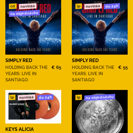
novinka
novinka
do 24h
cd
lp
na objednávku
SIMPLY RED
SIMPLY RED
HOLDING BACK THE
€ 65
HOLDING BACK THE
€ 55
YEARS: LIVE IN
YEARS: LIVE IN
SANTIAGO
SANTIAGO
na objednávku
novinka
do 24h
lp
lp
KEYS ALICIA