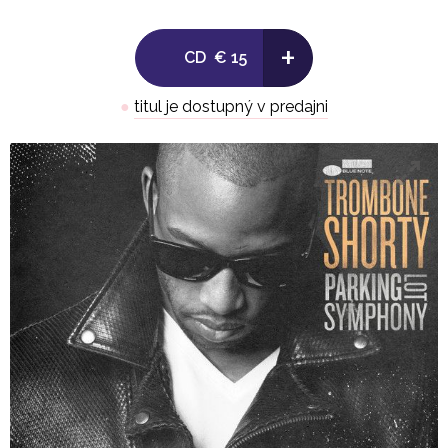
8. No Good Time
+
CD
€ 15
9. Where It At?
●
titul je dostupný v predajni
10. Fanfare
11. Like A Dog
12. Laveau Dirge Finale