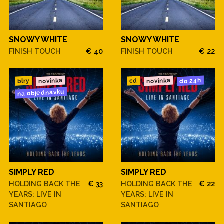
SNOWY WHITE
SNOWY WHITE
FINISH TOUCH
€ 40
FINISH TOUCH
€ 22
novinka
novinka
do 24h
blry
cd
na objednávku
SIMPLY RED
SIMPLY RED
HOLDING BACK THE
€ 33
HOLDING BACK THE
€ 22
YEARS: LIVE IN
YEARS: LIVE IN
SANTIAGO
SANTIAGO