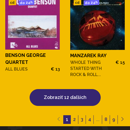
do 24h
do 24h
cd
cd
BENSON GEORGE
MANZAREK RAY
QUARTET
WHOLE THING
€ 15
STARTED WITH
ALL BLUES
€ 13
ROCK & ROLL...
Zobraziť 12 ďaľších
1
2
3
4
...
8
9