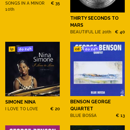
SONGS IN A MINOR
€ 35
10th
THIRTY SECONDS TO
MARS
BEAUTIFUL LIE 20th
€ 40
do 24h
do 24h
cd
lp
BENSON GEORGE
SIMONE NINA
QUARTET
I LOVE TO LOVE
€ 20
BLUE BOSSA
€ 13