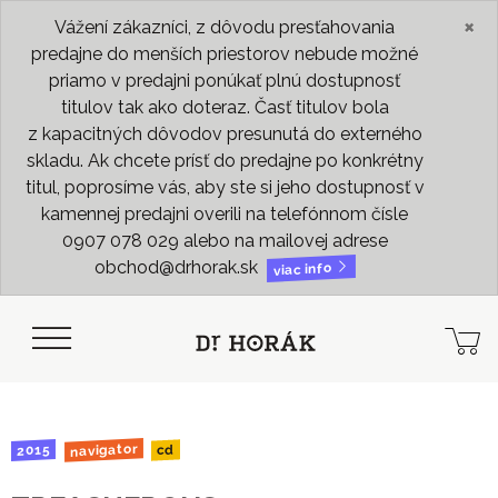
×
Vážení zákazníci, z dôvodu presťahovania
predajne do menších priestorov nebude možné
priamo v predajni ponúkať plnú dostupnosť
titulov tak ako doteraz. Časť titulov bola
z kapacitných dôvodov presunutá do externého
skladu. Ak chcete prísť do predajne po konkrétny
titul, poprosíme vás, aby ste si jeho dostupnosť v
kamennej predajni overili na telefónnom čísle
0907 078 029 alebo na mailovej adrese
obchod@drhorak.sk
viac info
navigator
2015
cd