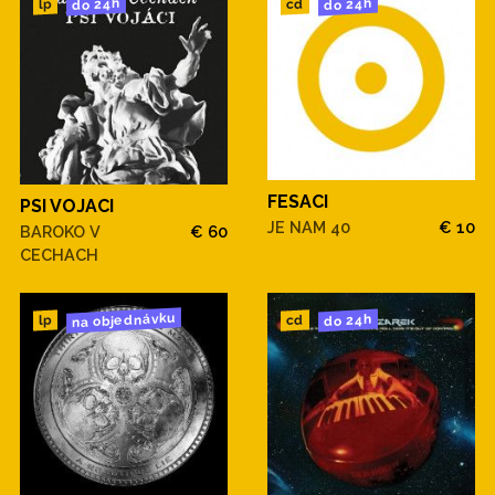
do 24h
do 24h
cd
lp
FESACI
PSI VOJACI
JE NAM 40
€ 10
BAROKO V
€ 60
CECHACH
na objednávku
do 24h
cd
lp