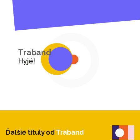
Traband
Hyjé!
Ďalšie tituly od
Traband