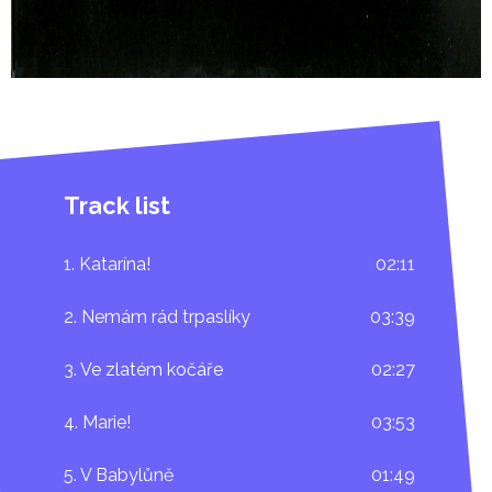
Track list
1. Katarína!
02:11
2. Nemám rád trpaslíky
03:39
3. Ve zlatém kočáře
02:27
4. Marie!
03:53
5. V Babylůně
01:49