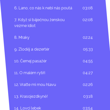
6. Lano, co nás k nebi nás poutá
03:08
7. Když si báječnou ženskou
02:08
vezme idiot
8. Mraky
02:24
9. Zloděj a dezertér
05:33
10. Černej pasažér
04:55
11. O malém rytíři
04:27
12. Vraťte mi mou hlavu
02:26
13. Krasojezdkyně!
03:18
14. Lovci lebek
03:54