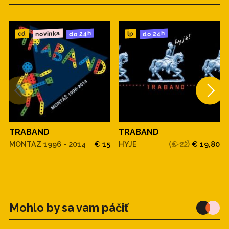
novinka
do 24h
do 24h
cd
lp
TRABAND
TRABAND
MONTAZ 1996 - 2014
€ 15
HYJE
(€ 22)
€ 19,80
Mohlo by sa vam páčiť