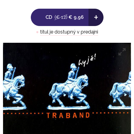
ztroskotání ve svobodě a na CD najdete i klip k této
hitové písničce. Jarda Svoboda po své spolupráci s
+
CD
(€ 12)
€ 9,96
Michalem Horáčkem připravil vyváženou kolekci
trabandích písní, které vycházejí tradičně v
●
titul je dostupný v predajni
papírovém digipacku.
CD MAM246-2