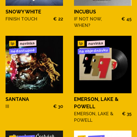
SNOWY WHITE
INCUBUS
FINISH TOUCH
€ 22
IF NOT NOW,
€ 45
WHEN?
novinka
novinka
lp
lp
na objednávku
nedostupné
SANTANA
EMERSON, LAKE &
III
€ 30
POWELL
EMERSON, LAKE &
€ 35
POWELL