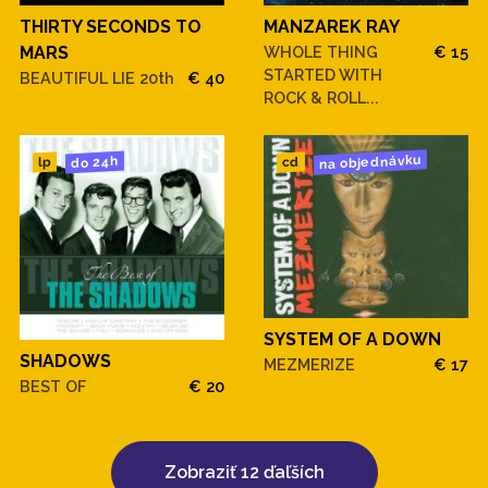
THIRTY SECONDS TO
MANZAREK RAY
MARS
WHOLE THING
€ 15
STARTED WITH
BEAUTIFUL LIE 20th
€ 40
ROCK & ROLL...
na objednávku
do 24h
cd
lp
SYSTEM OF A DOWN
SHADOWS
MEZMERIZE
€ 17
BEST OF
€ 20
Zobraziť 12 ďaľších