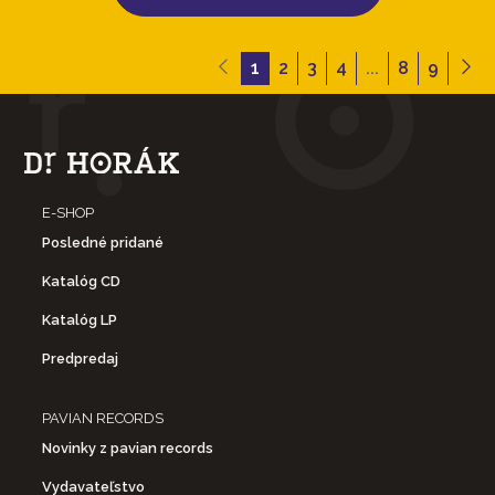
1
2
3
4
...
8
9
E-SHOP
Posledné pridané
Katalóg CD
Katalóg LP
Predpredaj
PAVIAN RECORDS
Novinky z pavian records
Vydavateľstvo