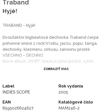
Traband
Hyjé!
TRABAND - Hyjé!
Dvoutaktní bigbeatová dechovka Traband čerpá
pohonné směsi z rock'n'rollu, jazzu, popu, tanga,
dechovky, klezmeru, cirkusu, šansonu prostě
VŠECHNO – DECHNO.
Nové album „HYJÉ!“, které je plné jezdců, rytířů,
lovců lebek, pánů v kočáře, krasojezdkyň, a písně
ZOBRAZIŤ VIAC
jsou to v naprosté většině příběhové, skrývají za
příběhy s příchutí pohádek, bájí, exotiky vždy jakýsi
jinotaj, podobnost, která odkazuje k současnosti v
Label
Rok vydania
prostoru i čase. Třeba Lano co k nebi nás poutá je
INDIES SCOPE
2005
vlastně jednoduchá skoro námořnická písnička a
EAN
Katalógové číslo
zároveň vyznání víry. Nemám rád trpaslíky je i o
8595026624627
MAM246-2
občanství v nás. Černej pasažér je vlastně o životním