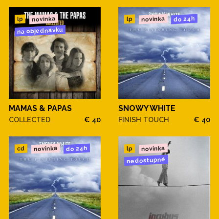
novinka
novinka
do 24h
lp
lp
na objednávku
MAMAS & PAPAS
SNOWY WHITE
COLLECTED
€ 40
FINISH TOUCH
€ 40
novinka
novinka
do 24h
cd
lp
nedostupné