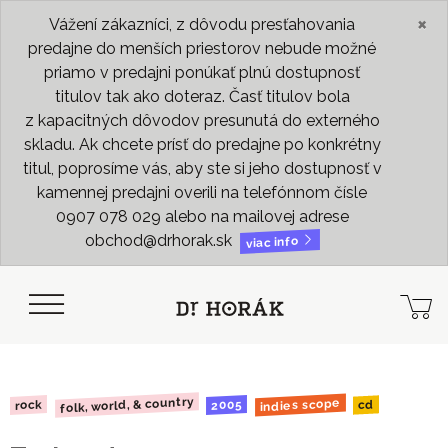
×
Vážení zákazníci, z dôvodu presťahovania
predajne do menších priestorov nebude možné
priamo v predajni ponúkať plnú dostupnosť
titulov tak ako doteraz. Časť titulov bola
z kapacitných dôvodov presunutá do externého
skladu. Ak chcete prísť do predajne po konkrétny
titul, poprosíme vás, aby ste si jeho dostupnosť v
kamennej predajni overili na telefónnom čísle
0907 078 029 alebo na mailovej adrese
obchod@drhorak.sk
viac info
folk, world, & country
indies scope
2005
rock
cd